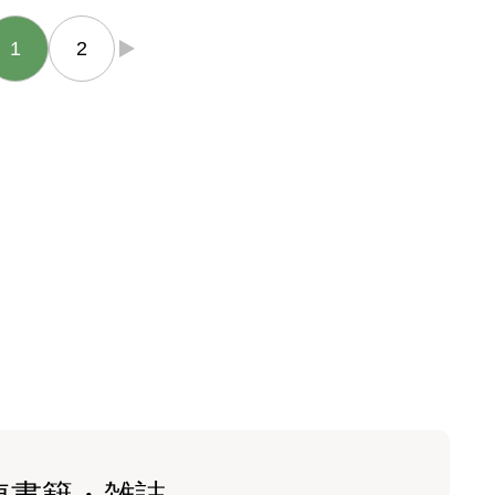
1
2
→