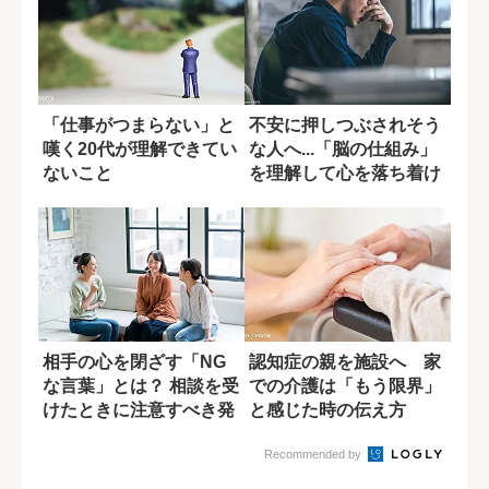
「仕事がつまらない」と
不安に押しつぶされそう
嘆く20代が理解できてい
な人へ...「脳の仕組み」
ないこと
を理解して心を落ち着け
る1つの方...
相手の心を閉ざす「NG
認知症の親を施設へ 家
な言葉」とは？ 相談を受
での介護は「もう限界」
けたときに注意すべき発
と感じた時の伝え方
言
Recommended by