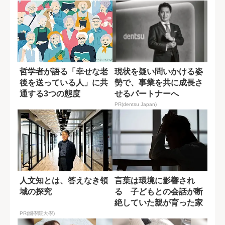
哲学者が語る「幸せな老
現状を疑い問いかける姿
後を送っている人」に共
勢で、事業を共に成長さ
通する3つの態度
せるパートナーへ
PR(dentsu Japan)
人文知とは、答えなき領
言葉は環境に影響され
域の探究
る 子どもとの会話が断
絶していた親が育った家
庭とは
PR(國學院大學)