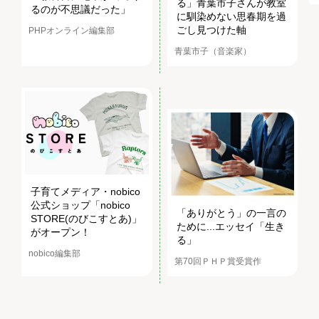
る」青葉市子さんが教室
るのが不思議だった」
に馴染めない思春期を過
ごし見つけた軸
PHPオンライン編集部
青葉市子（音楽家）
子育てメディア・nobico
公式ショップ「nobico
「ありがとう」の一言の
STORE(のびこすとあ)」
ために...エッセイ「生き
がオープン！
る」
nobico編集部
第70回ＰＨＰ賞受賞作