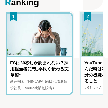
Ranking
1
2
ESは30秒しか読まれない？採
YouTub
用担当者に“効率良く伝わる文
んだ時は本
章術”
分の機嫌を
ること
新井翔太（NINJAPAN(株) 代表取締
いけちゃん（Yo
役社長、Abuild就活創設者）