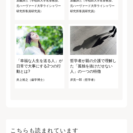
加藤諦三（早稲田大学名誉教授、
加藤諦三（早稲田大学名誉教授、
元ハーヴァード大学ライシャワー
元ハーヴァード大学ライシャワー
研究所客員研究員）
研究所客員研究員）
「幸福な人生を送る人」が
哲学者が親の介護で理解し
日常で大事にする2つの行
た「孤独を抜けだせない
動とは?
人」の一つの特徴
井上裕之（歯学博士）
岸見一郎（哲学者）
こちらも読まれています