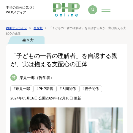
本当の自分に気づく
WEBメディア
PHPオンライン
生き方
「子どもの一番の理解者」を自認する親が、実は抱える支
配心の正体
生き方
「子どもの一番の理解者」を自認する親
が、実は抱える支配心の正体
岸見一郎（哲学者）
#岸見一郎
#PHP新書
#人間関係
#親子関係
2024年05月16日 公開
2024年12月16日 更新