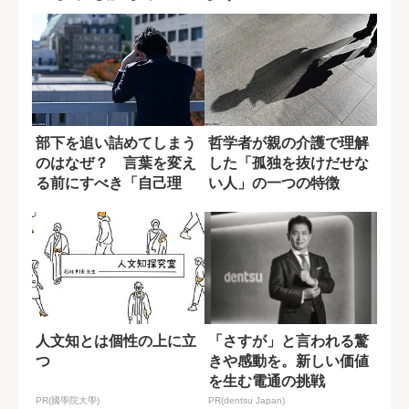
部下を追い詰めてしまう
哲学者が親の介護で理解
のはなぜ？ 言葉を変え
した「孤独を抜けだせな
る前にすべき「自己理
い人」の一つの特徴
解」
人文知とは個性の上に立
「さすが」と言われる驚
つ
きや感動を。新しい価値
を生む電通の挑戦
PR(國學院大學)
PR(dentsu Japan)