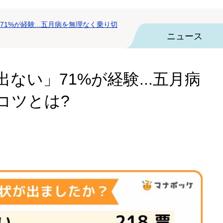
1%が経験...五月病を無理なく乗り切
ニュース
ない」71%が経験...五月病
コツとは?