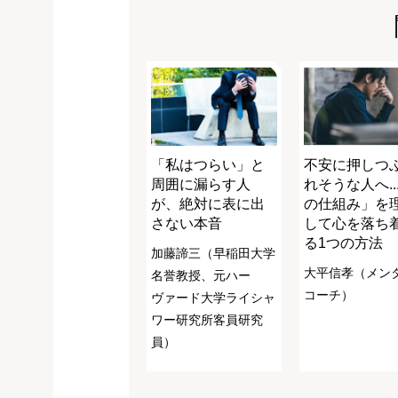
「私はつらい」と
不安に押しつ
周囲に漏らす人
れそうな人へ..
が、絶対に表に出
の仕組み」を
さない本音
して心を落ち
る1つの方法
加藤諦三（早稲田大学
大平信孝（メン
名誉教授、元ハー
コーチ）
ヴァード大学ライシャ
ワー研究所客員研究
員）