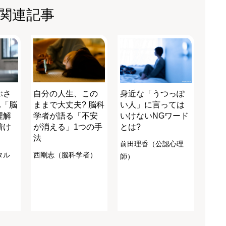
関連記事
ぶさ
自分の人生、この
身近な「うつっぽ
.「脳
ままで大丈夫? 脳科
い人」に言っては
理解
学者が語る「不安
いけないNGワード
着け
が消える」1つの手
とは?
法
前田理香（公認心理
タル
西剛志（脳科学者）
師）