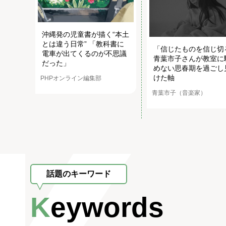
沖縄発の児童書が描く“本土
とは違う日常” 「教科書に
「信じたものを信じ切
電車が出てくるのが不思議
青葉市子さんが教室に
だった」
めない思春期を過ごし
けた軸
PHPオンライン編集部
青葉市子（音楽家）
話題のキーワード
Keywords