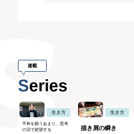
連載
Series
生き方
生き方
平和を願うあまり、思考
描き屑の瞬き
の沼で絶望する