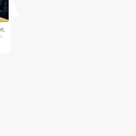
のた
る」