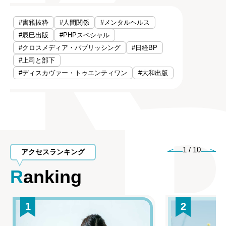
#書籍抜粋
#人間関係
#メンタルヘルス
#辰巳出版
#PHPスペシャル
#クロスメディア・パブリッシング
#日経BP
#上司と部下
#ディスカヴァー・トゥエンティワン
#大和出版
1
/
10
アクセスランキング
Ranking
1
2