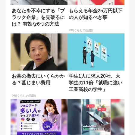
あなたを不幸にする「ブ
もらえる年金25万円以下
ラック企業」を見破るに
の人が知るべき事
は？ 有効な6つの方法
PR(くらしの話題)
お墓の撤去にいくらかか
学生1人に求人20社、大
る？墓じまい費用
学生の11倍「就職に強い
工業高校の学生」
PR(くらしの話題)