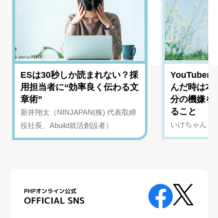
ESは30秒しか読まれない？採
YouTub
用担当者に“効率良く伝わる文
んだ時は本
章術”
分の機嫌を
ること
新井翔太（NINJAPAN(株) 代表取締
いけちゃん（Yo
役社長、Abuild就活創設者）