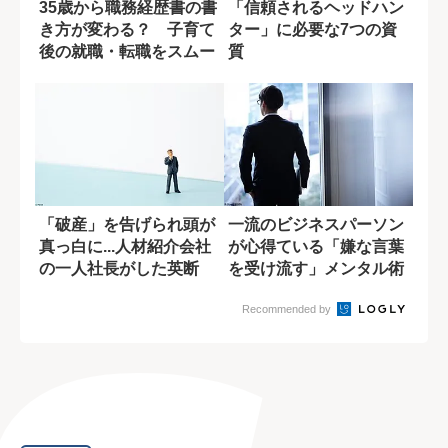
35歳から職務経歴書の書
「信頼されるヘッドハン
き方が変わる？ 子育て
ター」に必要な7つの資
後の就職・転職をスムー
質
ズにする「書...
「破産」を告げられ頭が
一流のビジネスパーソン
真っ白に...人材紹介会社
が心得ている「嫌な言葉
の一人社長がした英断
を受け流す」メンタル術
Recommended by