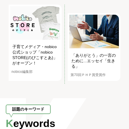
子育てメディア・nobico
公式ショップ「nobico
「ありがとう」の一言の
STORE(のびこすとあ)」
ために...エッセイ「生き
がオープン！
る」
nobico編集部
第70回ＰＨＰ賞受賞作
話題のキーワード
Keywords