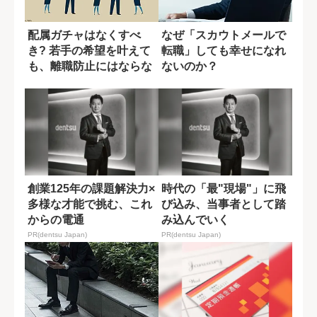
配属ガチャはなくすべ
なぜ「スカウトメールで
き? 若手の希望を叶えて
転職」しても幸せになれ
も、離職防止にはならな
ないのか？
い理由
創業125年の課題解決力×
時代の「最"現場"」に飛
多様な才能で挑む、これ
び込み、当事者として踏
からの電通
み込んでいく
PR(dentsu Japan)
PR(dentsu Japan)