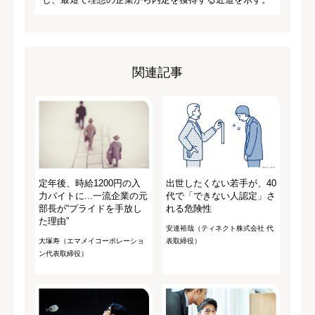
関連記事
定年後、時給1200円の入
出世したくない若手が、40
力バイトに...一流企業の元
代で「できない人認定」さ
部長が“プライドを手放し
れる危険性
た理由”
安達裕哉（ティネクト株式会社 代
大塚寿（エマメイコーポレーショ
表取締役）
ン代表取締役）