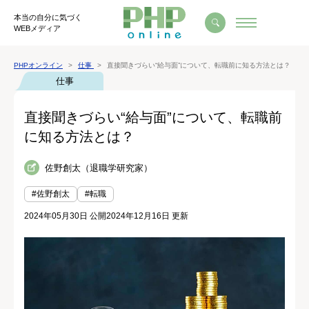
本当の自分に気づく
WEBメディア
PHPオンライン
仕事
直接聞きづらい“給与面”について、転職前に知る方法とは？
仕事
直接聞きづらい“給与面”について、転職前
に知る方法とは？
佐野創太（退職学研究家）
#佐野創太
#転職
2024年05月30日 公開
2024年12月16日 更新