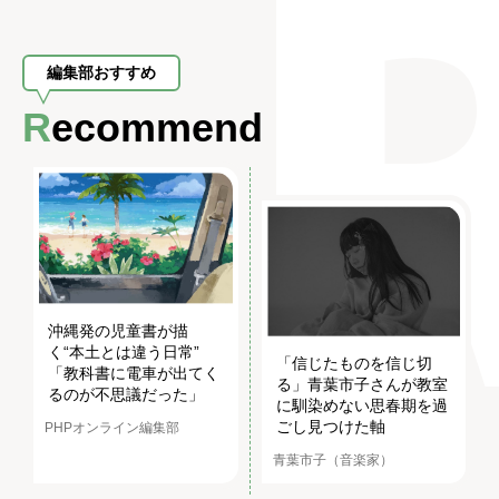
編集部おすすめ
Recommend
沖縄発の児童書が描
く“本土とは違う日常”
「信じたものを信じ切
「教科書に電車が出てく
る」青葉市子さんが教室
るのが不思議だった」
に馴染めない思春期を過
ごし見つけた軸
PHPオンライン編集部
青葉市子（音楽家）