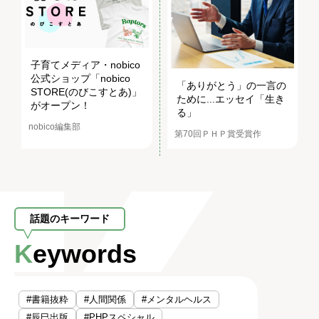
子育てメディア・nobico
公式ショップ「nobico
「ありがとう」の一言の
STORE(のびこすとあ)」
ために...エッセイ「生き
がオープン！
る」
nobico編集部
第70回ＰＨＰ賞受賞作
話題のキーワード
Keywords
#書籍抜粋
#人間関係
#メンタルヘルス
#辰巳出版
#PHPスペシャル