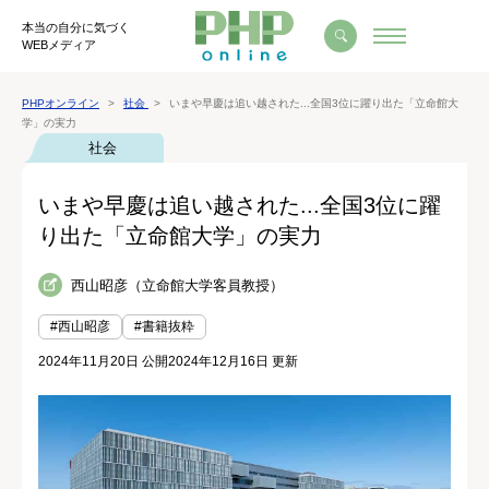
本当の自分に気づく
WEBメディア
PHPオンライン
社会
いまや早慶は追い越された...全国3位に躍り出た「立命館大
学」の実力
社会
いまや早慶は追い越された...全国3位に躍
り出た「立命館大学」の実力
西山昭彦（立命館大学客員教授）
#西山昭彦
#書籍抜粋
2024年11月20日 公開
2024年12月16日 更新