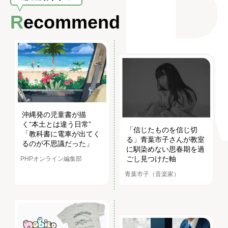
Recommend
沖縄発の児童書が描
く“本土とは違う日常”
「信じたものを信じ切
「教科書に電車が出てく
る」青葉市子さんが教室
るのが不思議だった」
に馴染めない思春期を過
ごし見つけた軸
PHPオンライン編集部
青葉市子（音楽家）