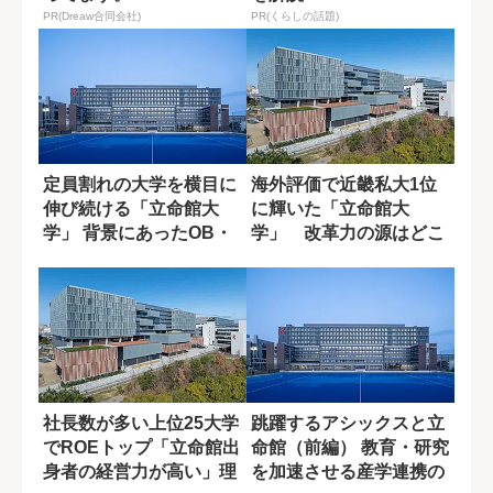
PR(Dreaw合同会社)
PR(くらしの話題)
定員割れの大学を横目に
海外評価で近畿私大1位
伸び続ける「立命館大
に輝いた「立命館大
学」 背景にあったOB・
学」 改革力の源はどこ
OGの愛校心
にあるのか?
社長数が多い上位25大学
跳躍するアシックスと立
でROEトップ「立命館出
命館（前編） 教育・研究
身者の経営力が高い」理
を加速させる産学連携の