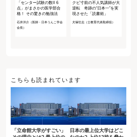
「センター試験の数II 6
クビ寸前の不人気講師が大
点」がまさかの医学部合
逆転 奇跡の“日本一”を実
格！ その驚きの勉強法
現させた「読書術」
石井洋介（医師・日本うんこ学会
犬塚壮志（士教育代表取締役）
会長）
こちらも読まれています
「立命館大学がすごい」
日本の最上位大学はどこ