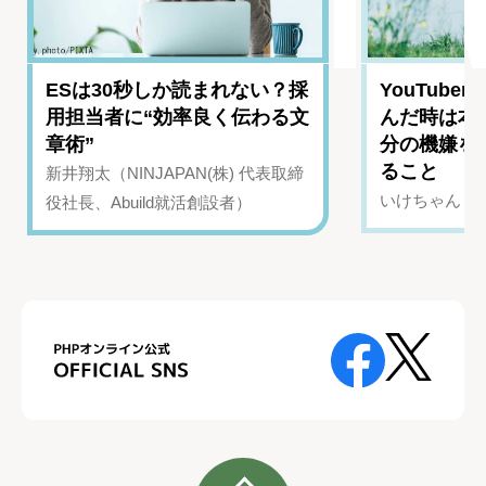
ESは30秒しか読まれない？採
YouTub
用担当者に“効率良く伝わる文
んだ時は本
章術”
分の機嫌を
ること
新井翔太（NINJAPAN(株) 代表取締
いけちゃん（Yo
役社長、Abuild就活創設者）