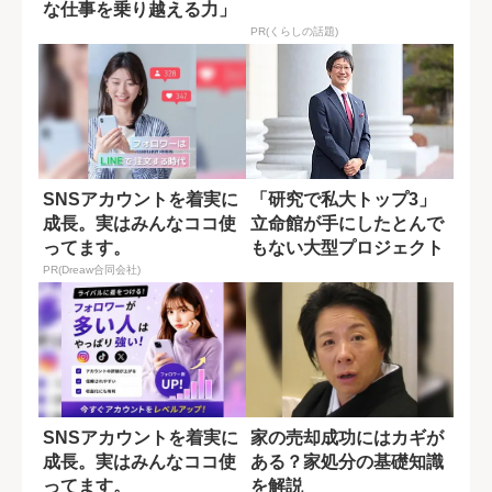
な仕事を乗り越える力」
PR(くらしの話題)
SNSアカウントを着実に
「研究で私大トップ3」
成長。実はみんなココ使
立命館が手にしたとんで
ってます。
もない大型プロジェクト
PR(Dreaw合同会社)
SNSアカウントを着実に
家の売却成功にはカギが
成長。実はみんなココ使
ある？家処分の基礎知識
ってます。
を解説