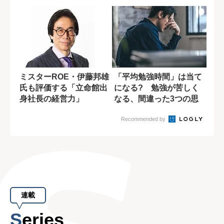
由とは?
WIN-WI...
ミスターROE・伊藤邦雄
「平均勉強時間」は当て
氏も評価する「立命館出
になる? 勉強が苦しく
身社長の経営力」
なる、間違った3つの思
い込み
Recommended by
連載
Series