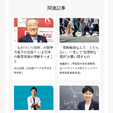
関連記事
「ものづくり信仰」が競争
「受験勉強なんて、くだら
力低下の元凶？ いま日本
ない」一見して“合理的な
の教育現場が理解すべきこ
選択”が覆い隠すもの
と
加藤諦三（早稲田大学名誉教授、
出口治明（立命館アジア太平洋大
元ハーヴァード大学ライシャワー
学学長）
研究所客員研究員）