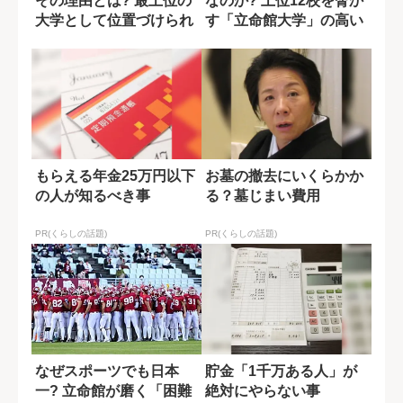
その理由とは? 最上位の
なのか? 上位12校を脅か
大学として位置づけられ
す「立命館大学」の高い
る要因
実績
もらえる年金25万円以下
お墓の撤去にいくらかか
の人が知るべき事
る？墓じまい費用
PR(くらしの話題)
PR(くらしの話題)
なぜスポーツでも日本
貯金「1千万ある人」が
一? 立命館が磨く「困難
絶対にやらない事