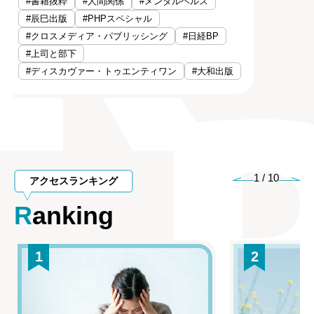
#書籍抜粋
#人間関係
#メンタルヘルス
#辰巳出版
#PHPスペシャル
#クロスメディア・パブリッシング
#日経BP
#上司と部下
#ディスカヴァー・トゥエンティワン
#大和出版
1
/
10
アクセスランキング
Ranking
1
2