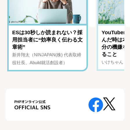
ESは30秒しか読まれない？採
YouTub
用担当者に“効率良く伝わる文
んだ時は本
章術”
分の機嫌を
ること
新井翔太（NINJAPAN(株) 代表取締
いけちゃん（Yo
役社長、Abuild就活創設者）