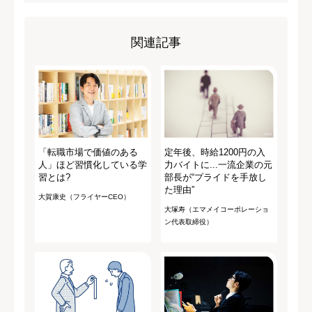
関連記事
「転職市場で価値のある
定年後、時給1200円の入
人」ほど習慣化している学
力バイトに...一流企業の元
習とは?
部長が“プライドを手放し
た理由”
大賀康史（フライヤーCEO）
大塚寿（エマメイコーポレーショ
ン代表取締役）