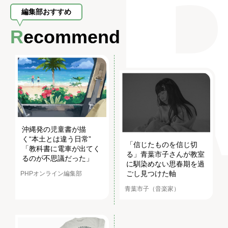
編集部おすすめ
Recommend
沖縄発の児童書が描
く“本土とは違う日常”
「信じたものを信じ切
「教科書に電車が出てく
る」青葉市子さんが教室
るのが不思議だった」
に馴染めない思春期を過
ごし見つけた軸
PHPオンライン編集部
青葉市子（音楽家）