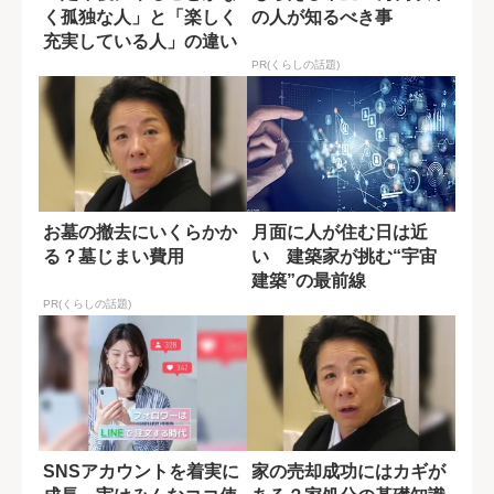
く孤独な人」と「楽しく
の人が知るべき事
充実している人」の違い
とは?
PR(くらしの話題)
お墓の撤去にいくらかか
月面に人が住む日は近
る？墓じまい費用
い 建築家が挑む“宇宙
建築”の最前線
PR(くらしの話題)
SNSアカウントを着実に
家の売却成功にはカギが