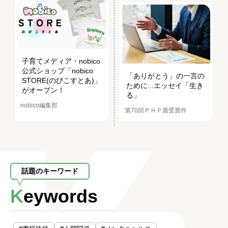
子育てメディア・nobico
公式ショップ「nobico
「ありがとう」の一言の
STORE(のびこすとあ)」
ために...エッセイ「生き
がオープン！
る」
nobico編集部
第70回ＰＨＰ賞受賞作
話題のキーワード
Keywords