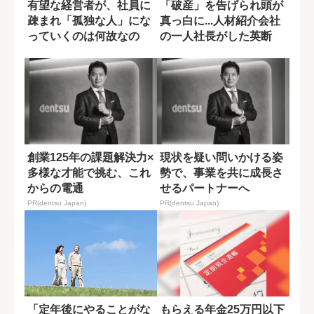
有望な経営者が、社員に
「破産」を告げられ頭が
疎まれ「孤独な人」にな
真っ白に...人材紹介会社
っていくのは何故なの
の一人社長がした英断
か?
創業125年の課題解決力×
現状を疑い問いかける姿
多様な才能で挑む、これ
勢で、事業を共に成長さ
からの電通
せるパートナーへ
PR(dentsu Japan)
PR(dentsu Japan)
「定年後にやることがな
もらえる年金25万円以下