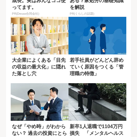
成長。実はみんなココ使
ある？家処分の基礎知識
ってます。
を解説
PR(Dreaw合同会社)
PR(くらしの話題)
大企業によくある「目先
若手社員がどんどん辞め
の収益の最大化」に隠れ
ていく原因をつくる「管
た落とし穴
理職の特徴」
なぜ「やめ時」がわから
新卒1人退職で1104万円
ない？ 過去の投資にとら
損失 「メンタルヘルス