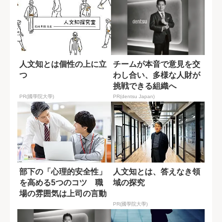
人文知とは個性の上に立
チームが本音で意見を交
つ
わし合い、多様な人財が
挑戦できる組織へ
PR(國學院大學)
PR(dentsu Japan)
部下の「心理的安全性」
人文知とは、答えなき領
を高める5つのコツ 職
域の探究
場の雰囲気は上司の言動
で決まる
PR(國學院大學)