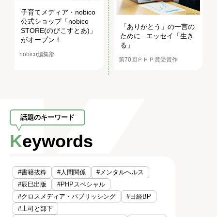
子育てメディア・nobico
公式ショップ「nobico
「ありがとう」の一言の
STORE(のびこすとあ)」
ために...エッセイ「生き
がオープン！
る」
nobico編集部
第70回ＰＨＰ賞受賞作
話題のキーワード
Keywords
#書籍抜粋
#人間関係
#メンタルヘルス
#辰巳出版
#PHPスペシャル
#クロスメディア・パブリッシング
#日経BP
#上司と部下