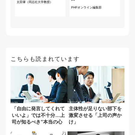
太田肇（同志社大学教授）
PHPオンライン編集部
こちらも読まれています
「自由に発言してくれて
主体性が足りない部下を
いいよ」では不十分…上
激変させる「上司の声か
司が知るべき“本当の心
け」
理的安全性”と...