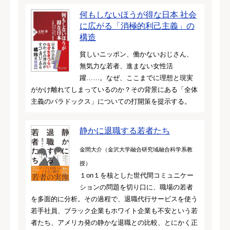
何もしないほうが得な日本 社会
に広がる「消極的利己主義」の
構造
貧しいニッポン、働かないおじさん、
無気力な若者、進まない女性活
躍……。なぜ、ここまでに理想と現実
がかけ離れてしまっているのか？その背景にある「全体
主義のパラドックス」についての打開策を提示する。
静かに退職する若者たち
金間大介（金沢大学融合研究域融合科学系教
授）
１on１を核とした世代間コミュニケー
ションの問題を切り口に、職場の若者
を多面的に分析。その過程で、退職代行サービスを使う
若手社員、ブラック企業もホワイト企業も不安という若
者たち、アメリカ発の静かな退職との比較、とにかく正