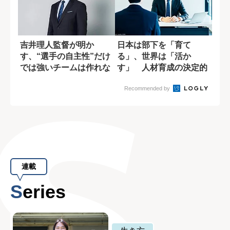
吉井理人監督が明か
日本は部下を「育て
す、“選手の自主性”だけ
る」、世界は「活か
では強いチームは作れな
す」 人材育成の決定的
い理由
な違い
Recommended by
連載
Series