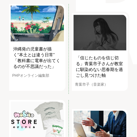
沖縄発の児童書が描
く“本土とは違う日常”
「信じたものを信じ切
「教科書に電車が出てく
る」青葉市子さんが教室
るのが不思議だった」
に馴染めない思春期を過
ごし見つけた軸
PHPオンライン編集部
青葉市子（音楽家）