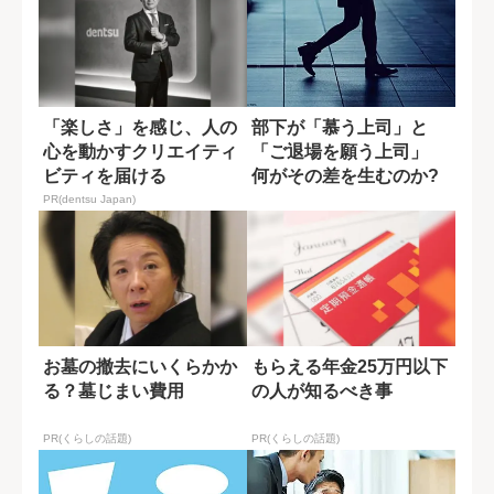
「楽しさ」を感じ、人の
部下が「慕う上司」と
心を動かすクリエイティ
「ご退場を願う上司」
ビティを届ける
何がその差を生むのか?
PR(dentsu Japan)
お墓の撤去にいくらかか
もらえる年金25万円以下
る？墓じまい費用
の人が知るべき事
PR(くらしの話題)
PR(くらしの話題)