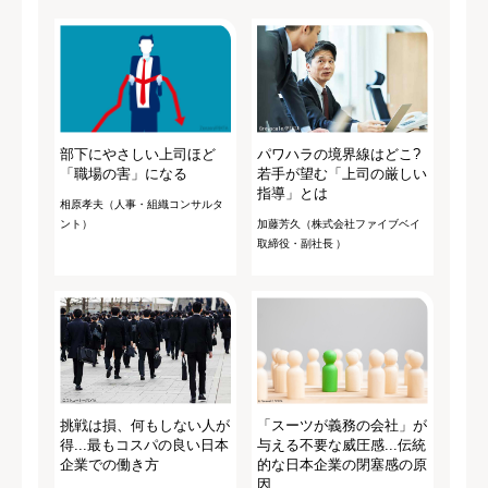
部下にやさしい上司ほど
パワハラの境界線はどこ?
「職場の害」になる
若手が望む「上司の厳しい
指導」とは
相原孝夫（人事・組織コンサルタ
ント）
加藤芳久（株式会社ファイブベイ
取締役・副社長 ）
挑戦は損、何もしない人が
「スーツが義務の会社」が
得...最もコスパの良い日本
与える不要な威圧感...伝統
企業での働き方
的な日本企業の閉塞感の原
因