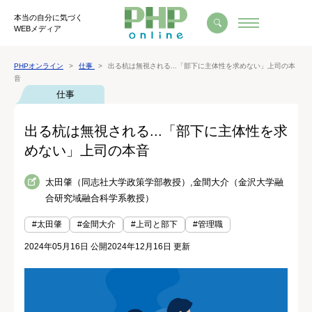
本当の自分に気づく
WEBメディア
PHPオンライン
仕事
出る杭は無視される...「部下に主体性を求めない」上司の本
音
仕事
出る杭は無視される...「部下に主体性を求
めない」上司の本音
太田肇（同志社大学政策学部教授）,金間大介（金沢大学融
合研究域融合科学系教授）
#太田肇
#金間大介
#上司と部下
#管理職
2024年05月16日 公開
2024年12月16日 更新