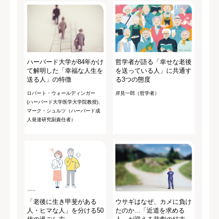
ハーバード大学が84年かけ
哲学者が語る「幸せな老後
て解明した「幸福な人生を
を送っている人」に共通す
送る人」の特徴
る3つの態度
ロバート・ウォールディンガー
岸見一郎（哲学者）
(ハーバード大学医学大学院教授)、
マーク・シュルツ（ハーバード成
人発達研究副責任者）
「老後に生き甲斐がある
ウサギはなぜ、カメに負け
人・ヒマな人」を分ける50
たのか...「近道を求める