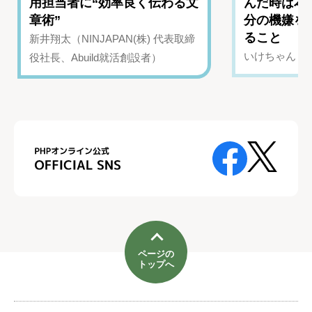
用担当者に“効率良く伝わる文
んだ時は本
章術”
分の機嫌を
ること
新井翔太（NINJAPAN(株) 代表取締
いけちゃん（Yo
役社長、Abuild就活創設者）
ページの
トップへ