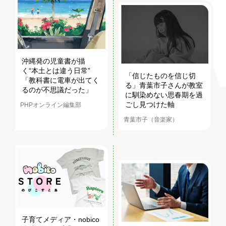
沖縄発の児童書が描
く“本土とは違う日常”
「信じたものを信じ切
「教科書に電車が出てく
る」青葉市子さんが教室
るのが不思議だった」
に馴染めない思春期を過
ごし見つけた軸
PHPオンライン編集部
青葉市子（音楽家）
子育てメディア・nobico