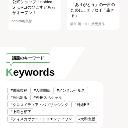
公式ショップ「nobico
「ありがとう」の一言の
STORE(のびこすとあ)」
ために...エッセイ「生き
がオープン！
る」
nobico編集部
第70回ＰＨＰ賞受賞作
話題のキーワード
Keywords
#書籍抜粋
#人間関係
#メンタルヘルス
#辰巳出版
#PHPスペシャル
#クロスメディア・パブリッシング
#日経BP
#上司と部下
#ディスカヴァー・トゥエンティワン
#大和出版