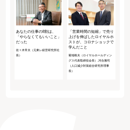
あなたの仕事の8割は、
「営業時間の短縮」で売り
「やらなくてもいいこと」
上げを伸ばしたロイヤルホ
だった
ストが、コロナショックで
学んだこと
佐々木常夫（元東レ経営研究所社
長）
菊地唯夫（ロイヤルホールディン
グス代表取締役会長）,河合雅司
（人口減少対策総合研究所理事
長）