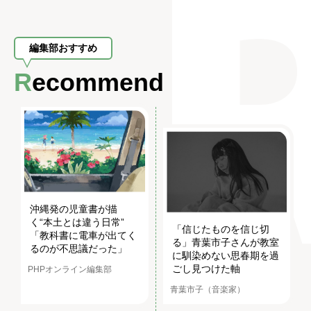
編集部おすすめ
Recommend
沖縄発の児童書が描
く“本土とは違う日常”
「信じたものを信じ切
「教科書に電車が出てく
る」青葉市子さんが教室
るのが不思議だった」
に馴染めない思春期を過
ごし見つけた軸
PHPオンライン編集部
青葉市子（音楽家）