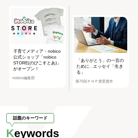
子育てメディア・nobico
公式ショップ「nobico
「ありがとう」の一言の
STORE(のびこすとあ)」
ために...エッセイ「生き
がオープン！
る」
nobico編集部
第70回ＰＨＰ賞受賞作
話題のキーワード
Keywords