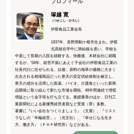
プロフィール
塚越 寛
（つかこし・ひろし）
伊那食品工業会長
1937年、長野県駒ケ根市生まれ。伊那
北高校在学中に肺結核を患い、学校を
中退して長期の入院を経験する。快癒後、木材会社に就職
するが、’58年、経営不振にあえぐ子会社の伊那食品工業の
社長代行に任ぜられる。以後、原料の海草の価格に大きく
左右される相場商品だった寒天の安定供給体制を確立し、
寒天の成分を活用した医薬、バイオ、介護食といった新商
品開発に取り組んで新たな市場を開拓、48年間連続で増収
増益という金字塔を打ち立てる。黄綬褒章のほか、日刊工
業新聞社による最優秀経営者賞など受賞（章）多数。
著書に『いい会社をつくりましょう』（文屋）、『リスト
ラなしの「年輪経営」』（光文社）、『幸せになる生き
方、働き方』（ＰＨＰ研究所）などがある。