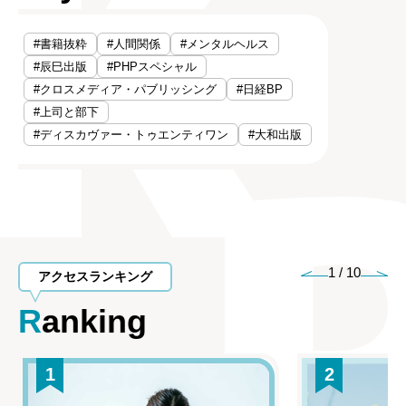
#書籍抜粋
#人間関係
#メンタルヘルス
#辰巳出版
#PHPスペシャル
#クロスメディア・パブリッシング
#日経BP
#上司と部下
#ディスカヴァー・トゥエンティワン
#大和出版
1
/
10
アクセスランキング
Ranking
1
2