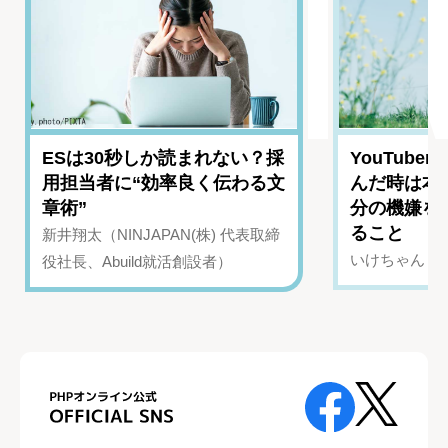
ESは30秒しか読まれない？採
YouTub
用担当者に“効率良く伝わる文
んだ時は本
章術”
分の機嫌を
ること
新井翔太（NINJAPAN(株) 代表取締
いけちゃん（Yo
役社長、Abuild就活創設者）