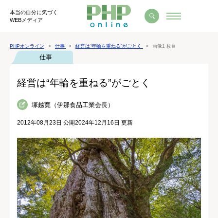
本当の自分に気づく
WEBメディア
PHPオンライン
仕事
経営は“年輪を重ねる”がごとく
画像1 枚目
仕事
経営は“年輪を重ねる”がごとく
塚越寛（伊那食品工業会長）
2012年08月23日 公開
2024年12月16日 更新