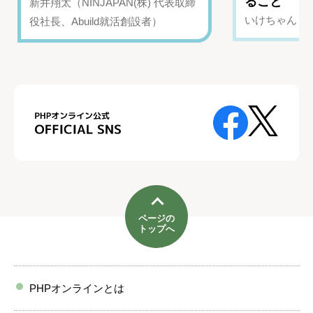
ること
新井翔太（NINJAPAN(株) 代表取締
いけちゃん（Yo
役社長、Abuild就活創設者）
ページの
トップへ
PHPオンラインとは