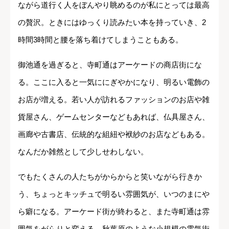
ながら道行く人をぼんやり眺めるのが私にとっては最高
の贅沢。ときにはゆっくり読みたい本を持っていき、2
時間3時間と腰を落ち着けてしまうこともある。
御池通を過ぎると、寺町通はアーケードの商店街にな
る。ここに入ると一気ににぎやかになり、明るい電飾の
お店が増える。若い人が訪れるファッションのお店や雑
貨屋さん、ゲームセンターなどもあれば、仏具屋さん、
画廊や古書店、伝統的な組紐や袱紗のお店などもある。
なんだか雑然として少しせわしない。
でもたくさんの人たちがからからと笑いながら行きか
う、ちょっとキッチュで明るい雰囲気が、いつのまにや
ら癖になる。アーケード街が終わると、また寺町通は雰
囲気をがらりと変える。秋葉原のような小規模の電気街