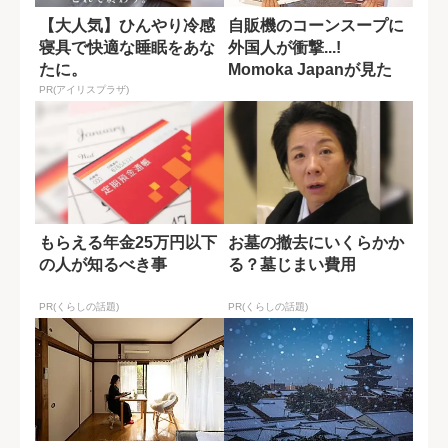
【大人気】ひんやり冷感
自販機のコーンスープに
寝具で快適な睡眠をあな
外国人が衝撃...!
たに。
Momoka Japanが見た
「観光...
PR(アイリスプラザ)
もらえる年金25万円以下
お墓の撤去にいくらかか
の人が知るべき事
る？墓じまい費用
PR(くらしの話題)
PR(くらしの話題)