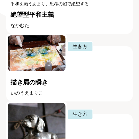
平和を願うあまり、思考の沼で絶望する
絶望型平和主義
なかむた
生き方
描き屑の瞬き
いのうえまりこ
生き方