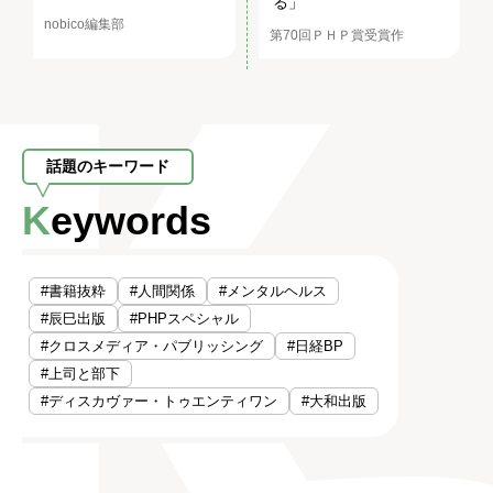
る」
nobico編集部
第70回ＰＨＰ賞受賞作
話題のキーワード
Keywords
#書籍抜粋
#人間関係
#メンタルヘルス
#辰巳出版
#PHPスペシャル
#クロスメディア・パブリッシング
#日経BP
#上司と部下
#ディスカヴァー・トゥエンティワン
#大和出版