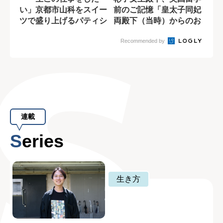
い」京都市山科をスイー
前のご記憶「皇太子同妃
ツで盛り上げるパティシ
両殿下（当時）からのお
エの情熱
茶のお招き」
Recommended by
連載
Series
生き方