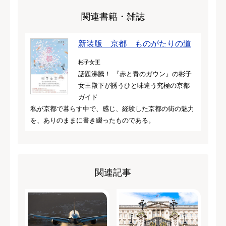
関連書籍・雑誌
新装版 京都 ものがたりの道
彬子女王
話題沸騰！ 『赤と青のガウン』の彬子
女王殿下が誘うひと味違う究極の京都
ガイド
私が京都で暮らす中で、感じ、経験した京都の街の魅力
を、ありのままに書き綴ったものである。
関連記事