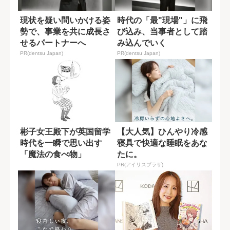
現状を疑い問いかける姿
時代の「最"現場"」に飛
勢で、事業を共に成長さ
び込み、当事者として踏
せるパートナーへ
み込んでいく
PR(dentsu Japan)
PR(dentsu Japan)
彬子女王殿下が英国留学
【大人気】ひんやり冷感
時代を一瞬で思い出す
寝具で快適な睡眠をあな
「魔法の食べ物」
たに。
PR(アイリスプラザ)