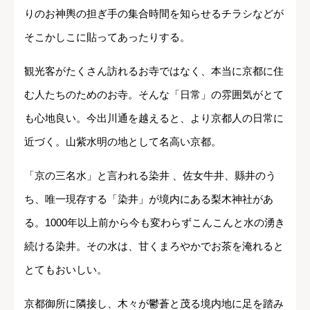
りのお神輿の担ぎ手の集合時間を知らせるチラシなどが
そこかしこに貼ってあったりする。
観光客がたくさん訪れるお寺ではなく、本当に京都に住
む人たちのためのお寺。そんな「日常」の雰囲気がとて
も心地良い。今出川通を越えると、より京都人の日常に
近づく。山紫水明の地として名高い京都。
「京の三名水」と言われる染井 、佐女牛井、縣井のう
ち、唯一現存する「染井」が境内にある梨木神社があ
る。1000年以上前から今も変わらずこんこんと水の湧き
続ける染井。その水は、甘くまろやかでお茶を淹れると
とてもおいしい。
京都御所に隣接し、木々が鬱蒼と茂る境内地に足を踏み