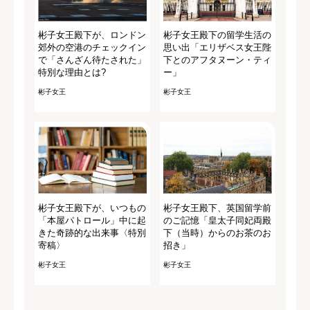
彬子女王殿下が、ロンドン
彬子女王殿下の留学生活の
郊外の空港のチェックイン
思い出「エリザベス女王陛
で「さんざん待たされた」
下とのアフタヌーン・ティ
特別な理由とは?
ー」
彬子女王
彬子女王
彬子女王殿下が、いつもの
彬子女王殿下、英国留学前
「本屋パトロール」中に起
のご記憶「皇太子同妃両殿
きた奇跡的な出来事〈特別
下（当時）からのお茶のお
寄稿〉
招き」
彬子女王
彬子女王