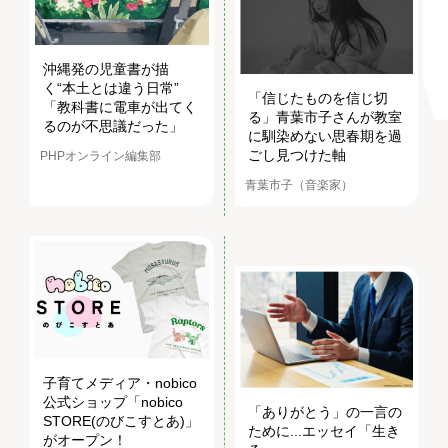
沖縄発の児童書が描
く“本土とは違う日常”
「信じたものを信じ切
「教科書に電車が出てく
る」青葉市子さんが教室
るのが不思議だった」
に馴染めない思春期を過
ごし見つけた軸
PHPオンライン編集部
青葉市子（音楽家）
子育てメディア・nobico
公式ショップ「nobico
「ありがとう」の一言の
STORE(のびこすとあ)」
ために...エッセイ「生き
がオープン！