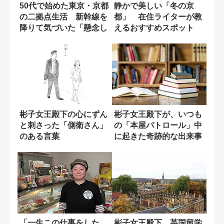
50代で始めた東京・京都
静かで美しい「冬の京
の二拠点生活 新幹線を
都」 在住ライターが教
降りて気づいた「懸念し
えるおすすめスポット
ていた失敗」...
彬子女王殿下の心にずん
彬子女王殿下が、いつも
と刺さった「側衛さん」
の「本屋パトロール」中
のある言葉
に起きた奇跡的な出来事
〈特別寄稿〉
「一生この仕事をした
彬子女王殿下、英国留学