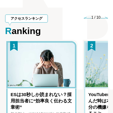
1
/
10
アクセスランキング
Ranking
1
2
ESは30秒しか読まれない？採
YouTub
用担当者に“効率良く伝わる文
んだ時は本
章術”
分の機嫌を