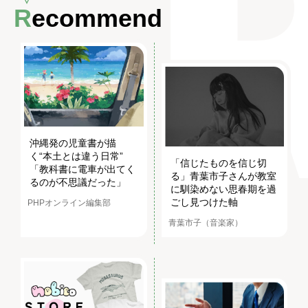
Recommend
沖縄発の児童書が描
く“本土とは違う日常”
「信じたものを信じ切
「教科書に電車が出てく
る」青葉市子さんが教室
るのが不思議だった」
に馴染めない思春期を過
ごし見つけた軸
PHPオンライン編集部
青葉市子（音楽家）