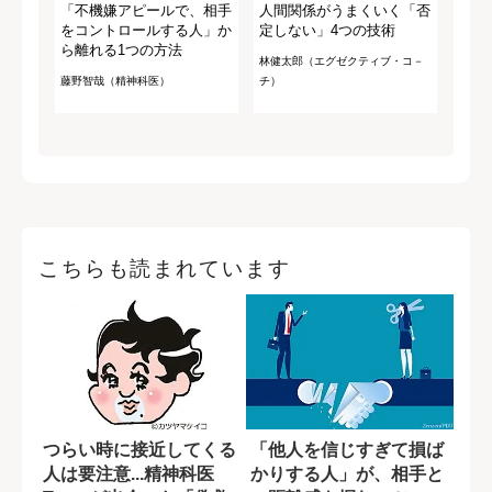
「不機嫌アピールで、相手
人間関係がうまくいく「否
をコントロールする人」か
定しない」4つの技術
ら離れる1つの方法
林健太郎（エグゼクティブ・コ－
藤野智哉（精神科医）
チ）
こちらも読まれています
つらい時に接近してくる
「他人を信じすぎて損ば
人は要注意...精神科医
かりする人」が、相手と