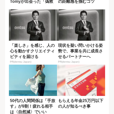
Tomyが出会った「偽救
の距離感を掴むコツ
済者」の正...
「楽しさ」を感じ、人の
現状を疑い問いかける姿
心を動かすクリエイティ
勢で、事業を共に成長さ
ビティを届ける
せるパートナーへ
PR(dentsu Japan)
PR(dentsu Japan)
50代の人間関係は「手放
もらえる年金25万円以下
す」が9割！疲れる相手
の人が知るべき事
は〈自然減〉でいい