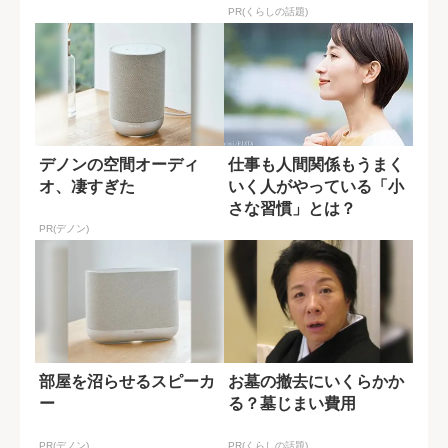
PR(くらしの話題)
デノンの空間オーディ
仕事も人間関係もうまく
オ、凄すぎた
いく人がやっている「小
さな習慣」とは？
PR(デノン)
部屋を沼らせるスピーカ
お墓の撤去にいくらかか
ー
る？墓じまい費用
PR(デノン)
PR(くらしの話題)