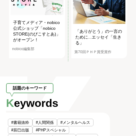
子育てメディア・nobico
公式ショップ「nobico
「ありがとう」の一言の
STORE(のびこすとあ)」
ために...エッセイ「生き
がオープン！
る」
nobico編集部
第70回ＰＨＰ賞受賞作
話題のキーワード
Keywords
#書籍抜粋
#人間関係
#メンタルヘルス
#辰巳出版
#PHPスペシャル