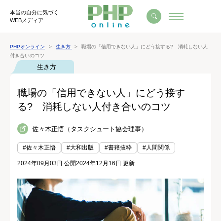
本当の自分に気づく
WEBメディア
PHPオンライン
生き方
職場の「信用できない人」にどう接する? 消耗しない人
付き合いのコツ
生き方
職場の「信用できない人」にどう接す
る? 消耗しない人付き合いのコツ
佐々木正悟（タスクシュート協会理事）
#佐々木正悟
#大和出版
#書籍抜粋
#人間関係
2024年09月03日 公開
2024年12月16日 更新