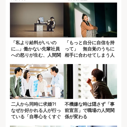
「私より給料がいいの
「もっと自分に自信を持
に...」働かない先輩社員
って」 無自覚のうちに
への怒りが生む、人間関
相手に合わせてしまう人
係の軋轢
の特徴
二人から同時に求婚?!
不機嫌な時は隠さず「事
なぜか好かれる人が行っ
前宣言」で職場の人間関
ている「自尊心をくすぐ
係が変わる
る会話術」