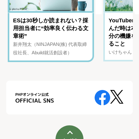
ESは30秒しか読まれない？採
YouTub
用担当者に“効率良く伝わる文
んだ時は本
章術”
分の機嫌を
ること
新井翔太（NINJAPAN(株) 代表取締
いけちゃん（Yo
役社長、Abuild就活創設者）