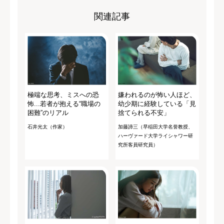
関連記事
極端な思考、ミスへの恐
嫌われるのが怖い人ほど、
怖...若者が抱える“職場の
幼少期に経験している「見
困難”のリアル
捨てられる不安」
石井光太（作家）
加藤諦三（早稲田大学名誉教授、
ハーヴァード大学ライシャワー研
究所客員研究員）