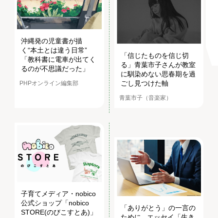
沖縄発の児童書が描
く“本土とは違う日常”
「信じたものを信じ切
「教科書に電車が出てく
る」青葉市子さんが教室
るのが不思議だった」
に馴染めない思春期を過
ごし見つけた軸
PHPオンライン編集部
青葉市子（音楽家）
子育てメディア・nobico
公式ショップ「nobico
「ありがとう」の一言の
STORE(のびこすとあ)」
ために...エッセイ「生き