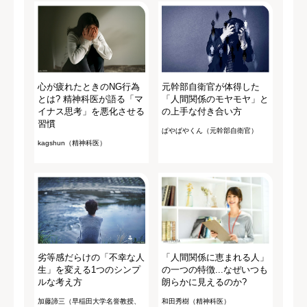
心が疲れたときのNG行為
元幹部自衛官が体得した
とは? 精神科医が語る「マ
「人間関係のモヤモヤ」と
イナス思考」を悪化させる
の上手な付き合い方
習慣
ぱやぱやくん（元幹部自衛官）
kagshun（精神科医）
劣等感だらけの「不幸な人
「人間関係に恵まれる人」
生」を変える1つのシンプ
の一つの特徴...なぜいつも
ルな考え方
朗らかに見えるのか?
加藤諦三（早稲田大学名誉教授、
和田秀樹（精神科医）