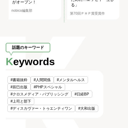
がオープン！
る」
nobico編集部
第70回ＰＨＰ賞受賞作
話題のキーワード
Keywords
#書籍抜粋
#人間関係
#メンタルヘルス
#辰巳出版
#PHPスペシャル
#クロスメディア・パブリッシング
#日経BP
#上司と部下
#ディスカヴァー・トゥエンティワン
#大和出版