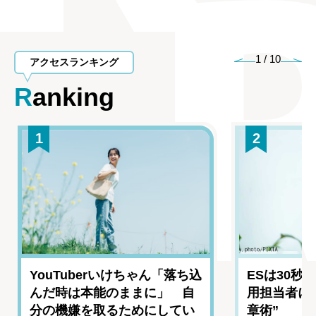
1
/
10
アクセスランキング
Ranking
1
2
YouTuberいけちゃん「落ち込
ESは30秒
んだ時は本能のままに」 自
用担当者に
分の機嫌を取るためにしてい
章術”