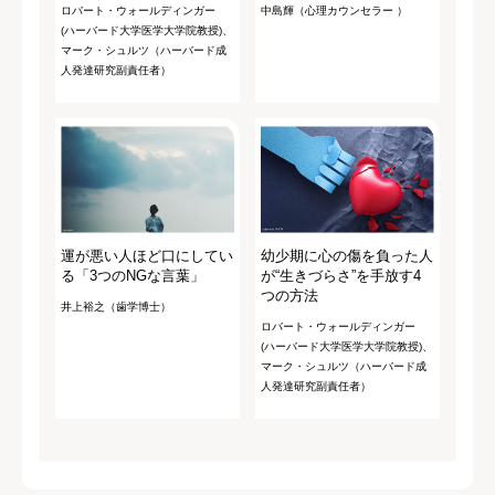
ロバート・ウォールディンガー
中島輝（心理カウンセラー ）
(ハーバード大学医学大学院教授)、
マーク・シュルツ（ハーバード成
人発達研究副責任者）
運が悪い人ほど口にしてい
幼少期に心の傷を負った人
る「3つのNGな言葉」
が“生きづらさ”を手放す4
つの方法
井上裕之（歯学博士）
ロバート・ウォールディンガー
(ハーバード大学医学大学院教授)、
マーク・シュルツ（ハーバード成
人発達研究副責任者）