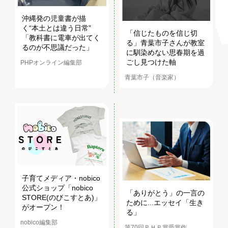
沖縄発の児童書が描
く“本土とは違う日常”
「信じたものを信じ切
「教科書に電車が出てく
る」青葉市子さんが教室
るのが不思議だった」
に馴染めない思春期を過
ごし見つけた軸
PHPオンライン編集部
青葉市子（音楽家）
子育てメディア・nobico
公式ショップ「nobico
「ありがとう」の一言の
STORE(のびこすとあ)」
ために...エッセイ「生き
がオープン！
る」
nobico編集部
第70回ＰＨＰ賞受賞作