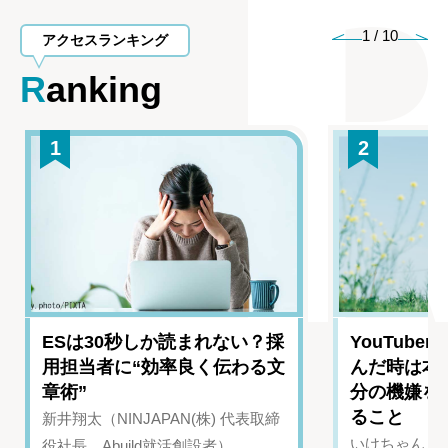
1
/
10
アクセスランキング
Ranking
1
2
ESは30秒しか読まれない？採
YouTub
用担当者に“効率良く伝わる文
んだ時は本
章術”
分の機嫌を
ること
新井翔太（NINJAPAN(株) 代表取締
いけちゃん（Yo
役社長、Abuild就活創設者）