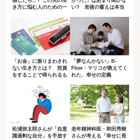
感じたら...？ この先の生
かった」はあまり聞かな
き方に悩む人のための一
い? 老後の蓄えは本当
冊
に必要か
「お金」に振りまわされ
「夢なんかない」B-
ない生き方とは？ 投資
Flow・マリコが教えてく
をすることで得られるも
れた、幸せの定義
の
松浦弥太郎さんが「自意
老年精神科医・和田秀樹
識過剰な自分」を手放す
さんが考える「幸せに長