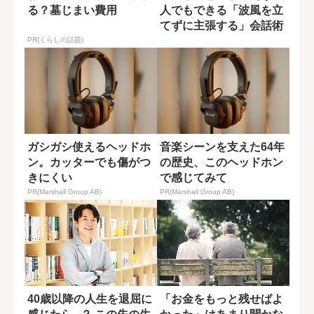
る？墓じまい費用
人でもできる「波風を立
てずに主張する」会話術
PR(くらしの話題)
ガシガシ使えるヘッドホ
音楽シーンを支えた64年
ン。カッターでも傷がつ
の歴史、このヘッドホン
きにくい
で感じてみて
PR(Marshall Group AB)
PR(Marshall Group AB)
40歳以降の人生を退屈に
「お金をもっと残せばよ