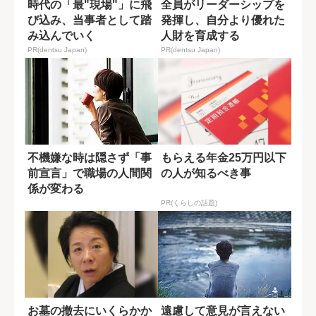
時代の「最"現場"」に飛
全員がリーダーシップを
び込み、当事者として踏
発揮し、自分より優れた
み込んでいく
人財を育成する
PR(dentsu Japan)
PR(dentsu Japan)
不機嫌な時は隠さず「事
もらえる年金25万円以下
前宣言」で職場の人間関
の人が知るべき事
係が変わる
PR(くらしの話題)
お墓の撤去にいくらかか
遠慮して意見が言えない