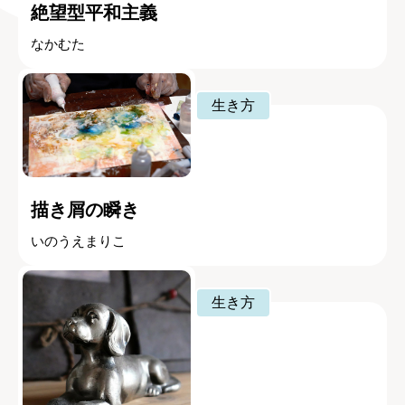
絶望型平和主義
なかむた
生き方
描き屑の瞬き
いのうえまりこ
生き方