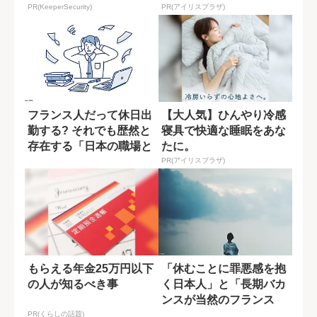
PR(KeeperSecurity)
PR(アイリスプラザ)
フランス人だって休日出
【大人気】ひんやり冷感
勤する? それでも歴然と
寝具で快適な睡眠をあな
存在する「日本の職場と
たに。
の差」
PR(アイリスプラザ)
もらえる年金25万円以下
「休むことに罪悪感を抱
の人が知るべき事
く日本人」と「長期バカ
ンスが当然のフランス
人」の違い
PR(くらしの話題)