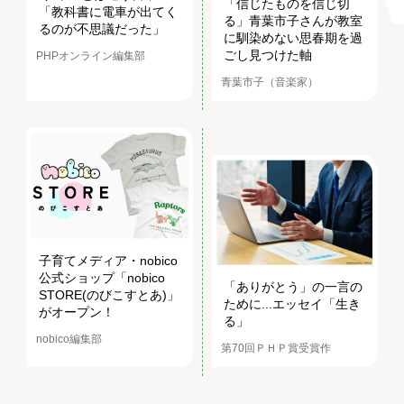
「信じたものを信じ切
「教科書に電車が出てく
る」青葉市子さんが教室
るのが不思議だった」
に馴染めない思春期を過
ごし見つけた軸
PHPオンライン編集部
青葉市子（音楽家）
子育てメディア・nobico
公式ショップ「nobico
「ありがとう」の一言の
STORE(のびこすとあ)」
ために...エッセイ「生き
がオープン！
る」
nobico編集部
第70回ＰＨＰ賞受賞作