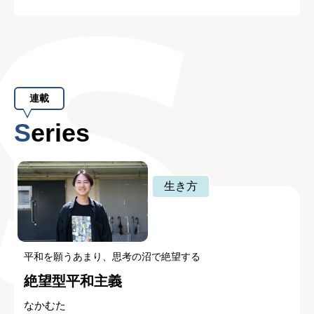
連載
Series
生き方
平和を願うあまり、思考の沼で絶望する
絶望型平和主義
なかむた