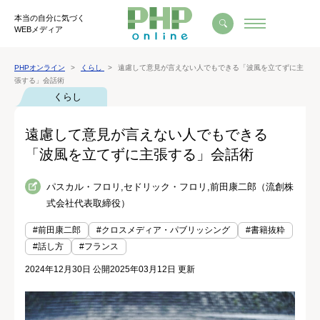
本当の自分に気づく
WEBメディア
PHPオンライン
くらし
遠慮して意見が言えない人でもできる「波風を立てずに主
張する」会話術
くらし
遠慮して意見が言えない人でもできる
「波風を立てずに主張する」会話術
パスカル・フロリ,セドリック・フロリ,前田康二郎（流創株
式会社代表取締役）
#前田康二郎
#クロスメディア・パブリッシング
#書籍抜粋
#話し方
#フランス
2024年12月30日 公開
2025年03月12日 更新