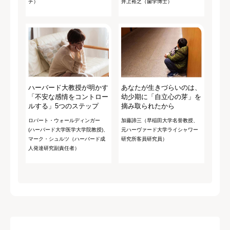
チ）
井上裕之（歯学博士）
ハーバード大教授が明かす
あなたが生きづらいのは、
「不安な感情をコントロー
幼少期に「自立心の芽」を
ルする」5つのステップ
摘み取られたから
ロバート・ウォールディンガー
加藤諦三（早稲田大学名誉教授、
(ハーバード大学医学大学院教授)、
元ハーヴァード大学ライシャワー
マーク・シュルツ（ハーバード成
研究所客員研究員）
人発達研究副責任者）