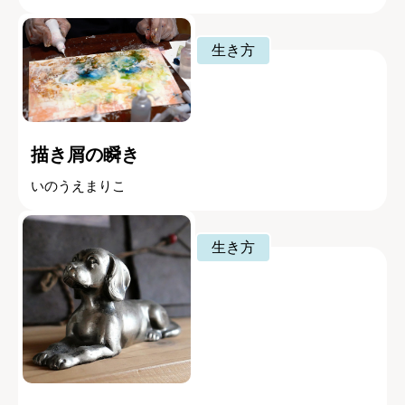
生き方
描き屑の瞬き
いのうえまりこ
生き方