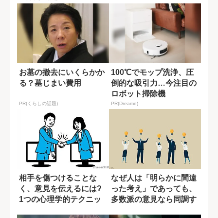
お墓の撤去にいくらかか
100℃でモップ洗浄、圧
る？墓じまい費用
倒的な吸引力…今注目の
ロボット掃除機
PR(くらしの話題)
PR(Dreame)
相手を傷つけることな
なぜ人は「明らかに間違
く、意見を伝えるには?
った考え」であっても、
1つの心理学的テクニッ
多数派の意見なら同調す
ク
るのか?