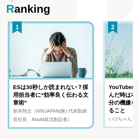
Ranking
1
2
ESは30秒しか読まれない？採
YouTub
用担当者に“効率良く伝わる文
んだ時は本
章術”
分の機嫌を
ること
新井翔太（NINJAPAN(株) 代表取締
いけちゃん（Yo
役社長、Abuild就活創設者）