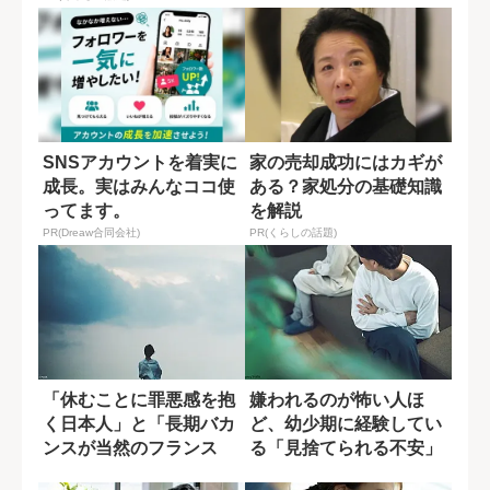
SNSアカウントを着実に
家の売却成功にはカギが
成長。実はみんなココ使
ある？家処分の基礎知識
ってます。
を解説
PR(Dreaw合同会社)
PR(くらしの話題)
「休むことに罪悪感を抱
嫌われるのが怖い人ほ
く日本人」と「長期バカ
ど、幼少期に経験してい
ンスが当然のフランス
る「見捨てられる不安」
人」の違い