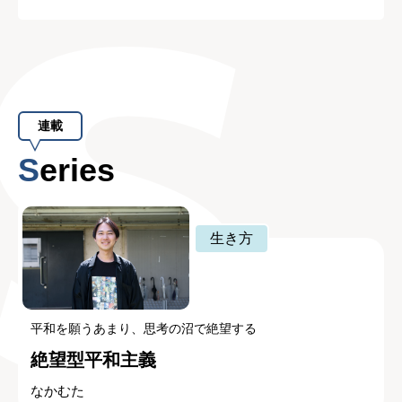
連載
Series
生き方
平和を願うあまり、思考の沼で絶望する
絶望型平和主義
なかむた