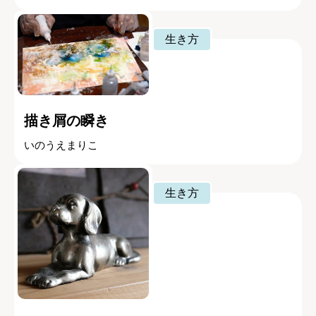
生き方
描き屑の瞬き
いのうえまりこ
生き方