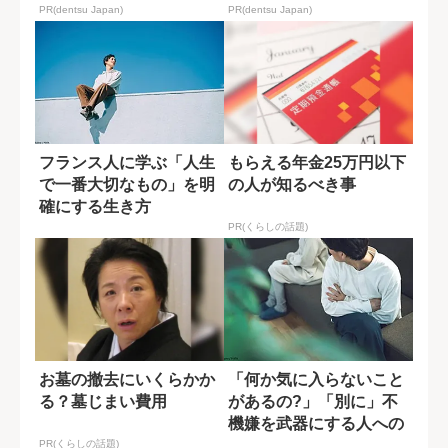
PR(dentsu Japan)
PR(dentsu Japan)
フランス人に学ぶ「人生
もらえる年金25万円以下
で一番大切なもの」を明
の人が知るべき事
確にする生き方
PR(くらしの話題)
お墓の撤去にいくらかか
「何か気に入らないこと
る？墓じまい費用
があるの?」「別に」不
機嫌を武器にする人への
対処法
PR(くらしの話題)