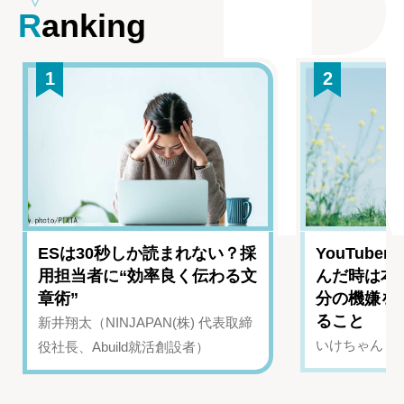
Ranking
1
2
ESは30秒しか読まれない？採
YouTub
用担当者に“効率良く伝わる文
んだ時は本
章術”
分の機嫌を
ること
新井翔太（NINJAPAN(株) 代表取締
いけちゃん（Yo
役社長、Abuild就活創設者）