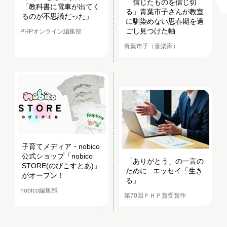
「信じたものを信じ切
「教科書に電車が出てく
る」青葉市子さんが教室
るのが不思議だった」
に馴染めない思春期を過
ごし見つけた軸
PHPオンライン編集部
青葉市子（音楽家）
子育てメディア・nobico
公式ショップ「nobico
「ありがとう」の一言の
STORE(のびこすとあ)」
ために...エッセイ「生き
がオープン！
る」
nobico編集部
第70回ＰＨＰ賞受賞作