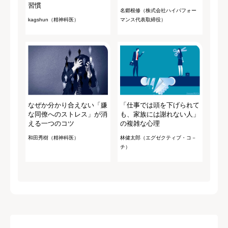
習慣
名郷根修（株式会社ハイパフォー
kagshun（精神科医）
マンス代表取締役）
なぜか分かり合えない「嫌
「仕事では頭を下げられて
な同僚へのストレス」が消
も、家族には謝れない人」
える一つのコツ
の複雑な心理
和田秀樹（精神科医）
林健太郎（エグゼクティブ・コ－
チ）