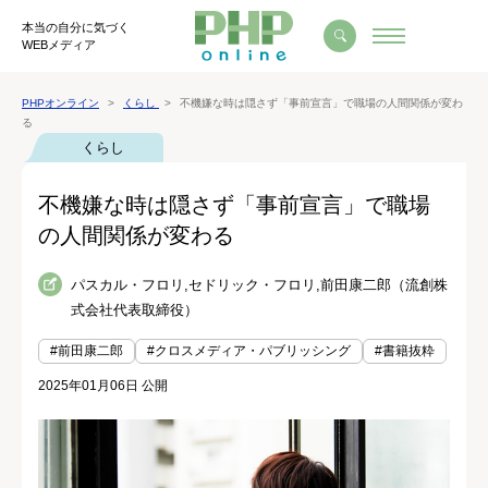
本当の自分に気づく
WEBメディア
PHPオンライン
くらし
不機嫌な時は隠さず「事前宣言」で職場の人間関係が変わ
る
くらし
不機嫌な時は隠さず「事前宣言」で職場
の人間関係が変わる
パスカル・フロリ,セドリック・フロリ,前田康二郎（流創株
式会社代表取締役）
#前田康二郎
#クロスメディア・パブリッシング
#書籍抜粋
2025年01月06日 公開