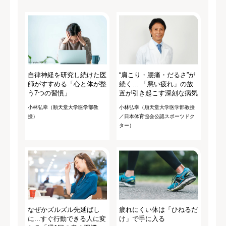
自律神経を研究し続けた医
“肩こり・腰痛・だるさ”が
師がすすめる「心と体が整
続く… 「悪い疲れ」の放
う7つの習慣」
置が引き起こす深刻な病気
小林弘幸（順天堂大学医学部教
小林弘幸（順天堂大学医学部教授
授）
／日本体育協会公認スポーツドク
ター）
なぜかズルズル先延ばし
疲れにくい体は「ひねるだ
に...すぐ行動できる人に変
け」で手に入る