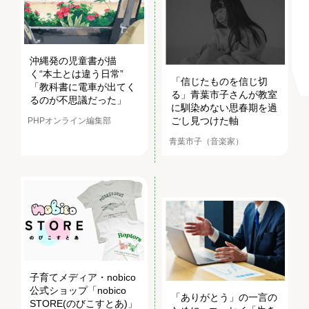
沖縄発の児童書が描
く“本土とは違う日常”
「信じたものを信じ切
「教科書に電車が出てく
る」青葉市子さんが教室
るのが不思議だった」
に馴染めない思春期を過
ごし見つけた軸
PHPオンライン編集部
青葉市子（音楽家）
子育てメディア・nobico
公式ショップ「nobico
「ありがとう」の一言の
STORE(のびこすとあ)」