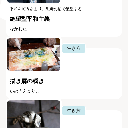
平和を願うあまり、思考の沼で絶望する
絶望型平和主義
なかむた
生き方
描き屑の瞬き
いのうえまりこ
生き方