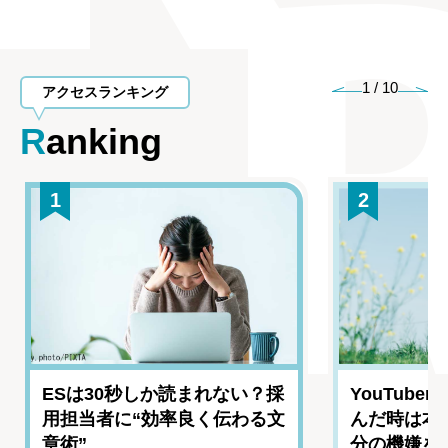
1
/
10
アクセスランキング
Ranking
1
2
ESは30秒しか読まれない？採
YouTub
用担当者に“効率良く伝わる文
んだ時は本
章術”
分の機嫌を