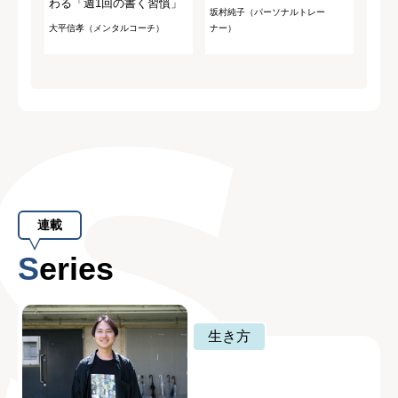
わる「週1回の書く習慣」
坂村純子（パーソナルトレー
大平信孝（メンタルコーチ）
ナー）
連載
Series
生き方