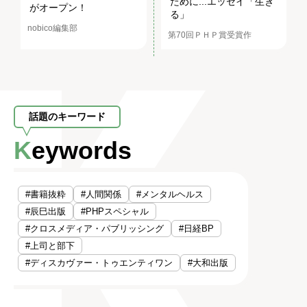
ために...エッセイ「生き
がオープン！
る」
nobico編集部
第70回ＰＨＰ賞受賞作
話題のキーワード
Keywords
#書籍抜粋
#人間関係
#メンタルヘルス
#辰巳出版
#PHPスペシャル
#クロスメディア・パブリッシング
#日経BP
#上司と部下
#ディスカヴァー・トゥエンティワン
#大和出版