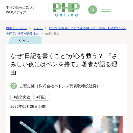
本当の自分に気づく
WEBメディア
PHPオンライン
くらし
なぜ“日記を書くこと”が心を救う？ 『さみしい夜にはペン
を持て』著者が語る理由
画像1 枚目
くらし
なぜ“日記を書くこと”が心を救う？ 『さ
みしい夜にはペンを持て』著者が語る理
由
古賀史健（株式会社バトンズ代表取締役社長）
#古賀史健
#日記
2026年05月26日 公開