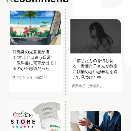
沖縄発の児童書が描
く“本土とは違う日常”
「信じたものを信じ切
「教科書に電車が出てく
る」青葉市子さんが教室
るのが不思議だった」
に馴染めない思春期を過
ごし見つけた軸
PHPオンライン編集部
青葉市子（音楽家）