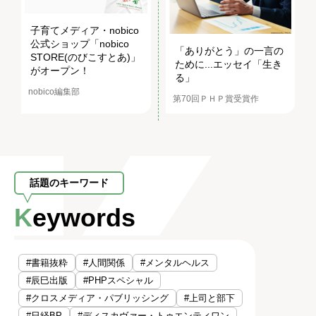
子育てメディア・nobico
公式ショップ「nobico
「ありがとう」の一言の
STORE(のびこすとあ)」
ために...エッセイ「生き
がオープン！
る」
nobico編集部
第70回ＰＨＰ賞受賞作
話題のキーワード
Keywords
#書籍抜粋
#人間関係
#メンタルヘルス
#辰巳出版
#PHPスペシャル
#クロスメディア・パブリッシング
#上司と部下
#日経BP
#ディスカヴァー・トゥエンティワン