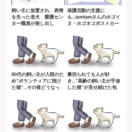
飼い主に放置され、表情
保護活動の支援に
を失った老犬 愛護セン
も...tamtamさんのホゴイ
ター職員が差し出し
ヌ・ホゴネコポストカー
た“温かい手”【た...
ド集が発売
80代の飼い主が入院のた
裏切られても人が好
め“ボランティアに預け
き...“高齢の飼い主が手放
た猫”...その後どうなっ
した猫”が見せ続けた包
た?【連...
容力【マンガ...