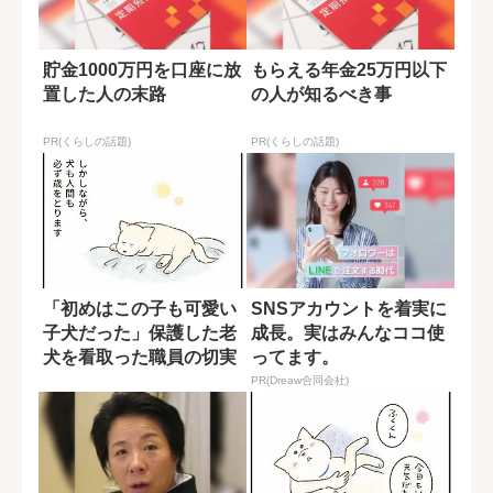
貯金1000万円を口座に放
もらえる年金25万円以下
置した人の末路
の人が知るべき事
PR(くらしの話題)
PR(くらしの話題)
「初めはこの子も可愛い
SNSアカウントを着実に
子犬だった」保護した老
成長。実はみんなココ使
犬を看取った職員の切実
ってます。
な想い【たまさ...
PR(Dreaw合同会社)