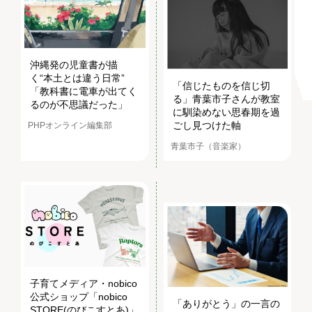
沖縄発の児童書が描
く“本土とは違う日常”
「信じたものを信じ切
「教科書に電車が出てく
る」青葉市子さんが教室
るのが不思議だった」
に馴染めない思春期を過
ごし見つけた軸
PHPオンライン編集部
青葉市子（音楽家）
子育てメディア・nobico
公式ショップ「nobico
「ありがとう」の一言の
STORE(のびこすとあ)」