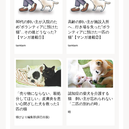
80代の飼い主が入院のた
高齢の飼い主が施設入所
め“ボランティアに預けた
へ...行き場を失った“ボラ
猫”...その後どうなった?
ンティアに預けた一匹の
【マンガ連載①】
猫”【マンガ連載②】
tamtam
tamtam
「売り物にならない、殺処
認知症の柴犬を介護する
分してほしい」皮膚炎を患
猫 飼い主が忘れられない
い心閉ざした犬を救った1
「二匹の別れの時」
匹の猫
晴
猫びより編集部(辰巳出版)