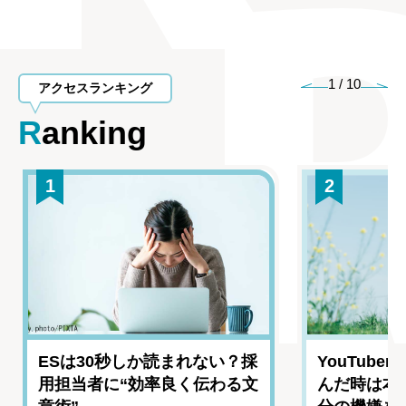
1
/
10
アクセスランキング
Ranking
1
2
ESは30秒しか読まれない？採
YouTub
用担当者に“効率良く伝わる文
んだ時は本