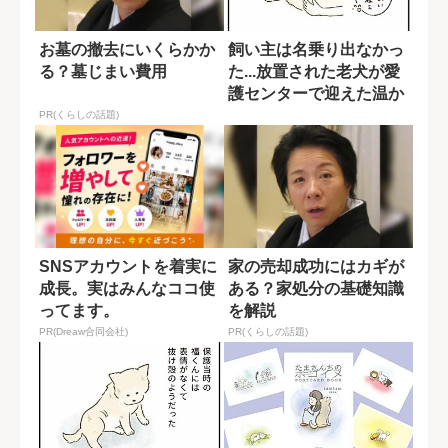
お墓の撤去にいくらかか
飼い主は名乗り出なかっ
る？墓じまい費用
た...放置された老犬が愛
護センターで迎えた温か
な最期【た...
PR(くらしの話題)
SNSアカウントを着実に
家の売却成功にはカギが
成長。実はみんなココ使
ある？家処分の基礎知識
ってます。
を解説
PR(Dreaw合同会社)
PR(くらしの話題)