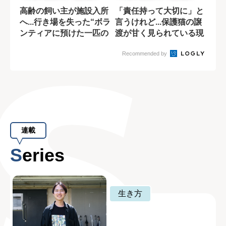
高齢の飼い主が施設入所
「責任持って大切に」と
へ...行き場を失った“ボラ
言うけれど...保護猫の譲
ンティアに預けた一匹の
渡が甘く見られている現
猫”【マ...
実【マンガ...
Recommended by
連載
Series
生き方