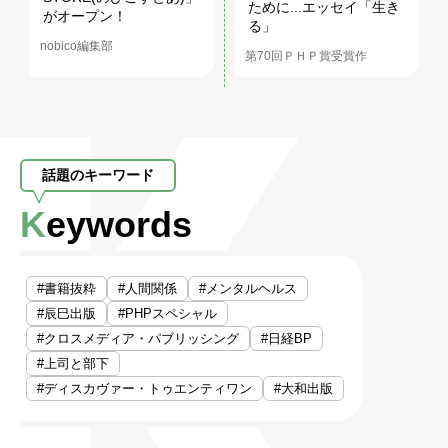
ために...エッセイ「生き
がオープン！
る」
nobico編集部
第70回ＰＨＰ賞受賞作
話題のキーワード
Keywords
#書籍抜粋
#人間関係
#メンタルヘルス
#辰巳出版
#PHPスペシャル
#クロスメディア・パブリッシング
#日経BP
#上司と部下
#ディスカヴァー・トゥエンティワン
#大和出版