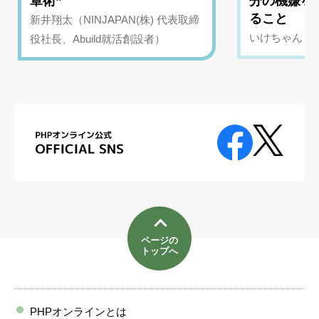
章術”
分の機嫌を
ること
新井翔太（NINJAPAN(株) 代表取締
いけちゃん（Yo
役社長、Abuild就活創設者）
ページの
トップへ
PHPオンラインとは