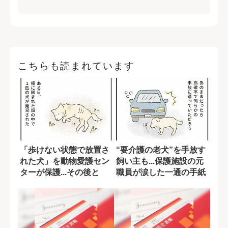
こちらも読まれています
「歩けない状態で放置さ
“要介護の老犬”を手放す
れた犬」を動物愛護セン
飼い主も...保護施設の元
ターが保護...その後と
職員が涙した一通の手紙
は?【たまさ...
【たまさ...