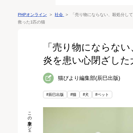
PHPオンライン
社会
「売り物にならない、殺処分して
救った1匹の猫
「売り物にならない
炎を患い心閉ざした
猫びより編集部(辰巳出版)
#辰巳出版
#猫
#犬
#ペット
この記事をシェア