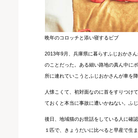
晩年のコロッチと添い寝するビブ
2013年9月、兵庫県に暮らすふじおか
のことだった。ある細い路地の真ん中に
所に連れていこうとふじおかさんが車を
人懐こくて、初対面なのに首をすりつけ
ておくと本当に事故に遭いかねない。ふ
後日、地域猫のお世話をしている人に確
１匹で、きょうだいに比べると早産で生