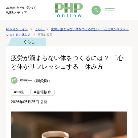
本当の自分に気づく
WEBメディア
PHPオンライン
くらし
疲労が溜まらない体をつくるには？ 「心と体がリフレッ
シュする」休み方
画像1 枚目
くらし
疲労が溜まらない体をつくるには？ 「心
と体がリフレッシュする」休み方
中根一（鍼灸師）
#中根一
#書籍抜粋
2026年05月25日 公開