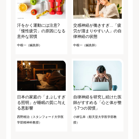
汗をかく運動には注意?
交感神経が働きすぎ...「疲
「慢性疲労」の原因になる
労が溜まりやすい人」の自
意外な習慣
律神経の状態
中根一（鍼灸師）
中根一（鍼灸師）
日本の家庭の「まぶしすぎ
自律神経を研究し続けた医
る照明」が睡眠の質に与え
師がすすめる「心と体が整
る悪影響
う7つの習慣」
西野精治（スタンフォード大学医
小林弘幸（順天堂大学医学部教
学部精神科教授）
授）