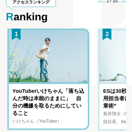
1
/
10
アクセスランキング
Ranking
1
2
YouTuberいけちゃん「落ち込
ESは30秒
んだ時は本能のままに」 自
用担当者に
分の機嫌を取るためにしてい
章術”
ること
新井翔太（NIN
いけちゃん（YouTuber）
役社長、Abui