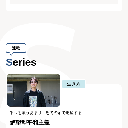
連載
Series
生き方
平和を願うあまり、思考の沼で絶望する
絶望型平和主義