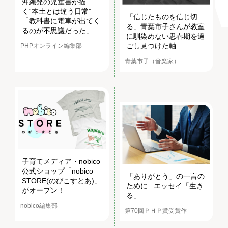
沖縄発の児童書が描
く“本土とは違う日常”
「信じたものを信じ切
「教科書に電車が出てく
る」青葉市子さんが教室
るのが不思議だった」
に馴染めない思春期を過
ごし見つけた軸
PHPオンライン編集部
青葉市子（音楽家）
子育てメディア・nobico
公式ショップ「nobico
「ありがとう」の一言の
STORE(のびこすとあ)」
ために...エッセイ「生き
がオープン！
る」
nobico編集部
第70回ＰＨＰ賞受賞作