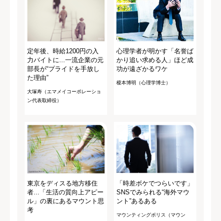
定年後、時給1200円の入
心理学者が明かす「名誉ば
力バイトに...一流企業の元
かり追い求める人」ほど成
部長が“プライドを手放し
功が遠ざかるワケ
た理由”
榎本博明（心理学博士）
大塚寿（エマメイコーポレーショ
ン代表取締役）
東京をディスる地方移住
「時差ボケでつらいです」
者...「生活の質向上アピー
SNSでみられる“海外マウ
ル」の裏にあるマウント思
ント”あるある
考
マウンティングポリス（マウン