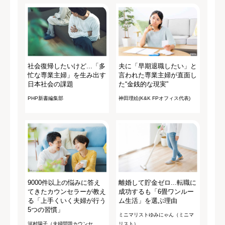
社会復帰したいけど...「多
夫に「早期退職したい」と
忙な専業主婦」を生み出す
言われた専業主婦が直面し
日本社会の課題
た“金銭的な現実”
PHP新書編集部
神田理絵(K&K FPオフィス代表)
9000件以上の悩みに答え
離婚して貯金ゼロ...転職に
てきたカウンセラーが教え
成功するも「6畳ワンルー
る「上手くいく夫婦が行う
ム生活」を選ぶ理由
5つの習慣」
ミニマリストゆみにゃん（ミニマ
河村陽子（夫婦問題カウンセ
リスト）