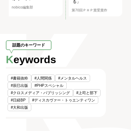
る」
nobico編集部
第70回ＰＨＰ賞受賞作
話題のキーワード
Keywords
#書籍抜粋
#人間関係
#メンタルヘルス
#辰巳出版
#PHPスペシャル
#クロスメディア・パブリッシング
#上司と部下
#日経BP
#ディスカヴァー・トゥエンティワン
#大和出版