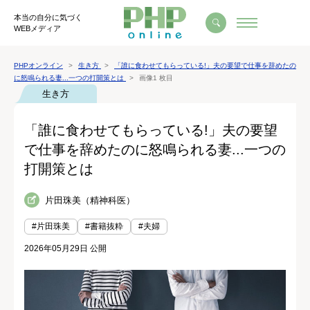
本当の自分に気づく
WEBメディア
PHPオンライン
生き方
「誰に食わせてもらっている!」夫の要望で仕事を辞めたの
に怒鳴られる妻...一つの打開策とは
画像1 枚目
生き方
「誰に食わせてもらっている!」夫の要望
で仕事を辞めたのに怒鳴られる妻...一つの
打開策とは
片田珠美（精神科医）
#片田珠美
#書籍抜粋
#夫婦
2026年05月29日 公開