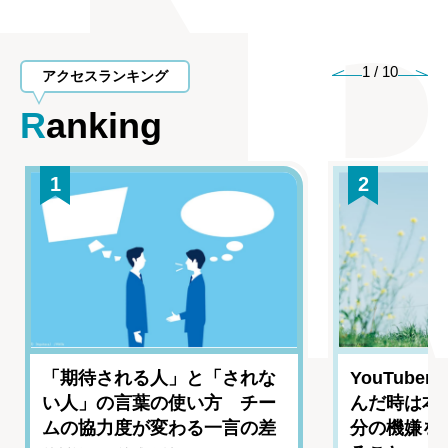
1
/
10
アクセスランキング
Ranking
1
2
「期待される人」と「されな
YouTub
い人」の言葉の使い方 チー
んだ時は本
ムの協力度が変わる一言の差
分の機嫌を