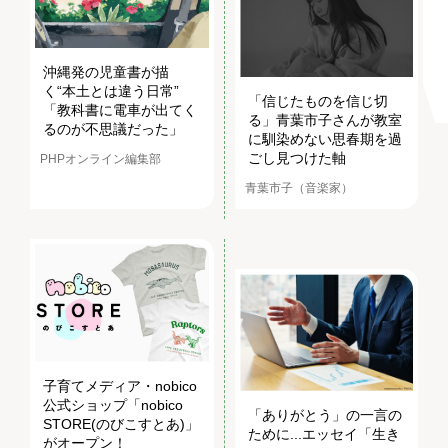
沖縄発の児童書が描
く“本土とは違う日常”
「信じたものを信じ切
「教科書に電車が出てく
る」青葉市子さんが教室
るのが不思議だった」
に馴染めない思春期を過
ごし見つけた軸
PHPオンライン編集部
青葉市子（音楽家）
子育てメディア・nobico
公式ショップ「nobico
「ありがとう」の一言の
STORE(のびこすとあ)」
ために...エッセイ「生き
がオープン！