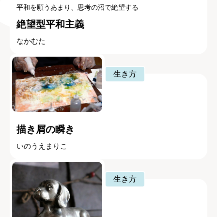
平和を願うあまり、思考の沼で絶望する
絶望型平和主義
なかむた
生き方
描き屑の瞬き
いのうえまりこ
生き方