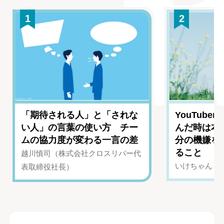
1
2
「期待される人」と「されな
YouTub
い人」の言葉の使い方 チー
んだ時は本
ムの協力度が変わる一言の差
分の機嫌を
ること
越川慎司（株式会社クロスリバー代
いけちゃん（Yo
表取締役社長）