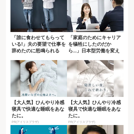
「誰に食わせてもらって
「家庭のためにキャリア
いる!」夫の要望で仕事を
を犠牲にしたのだか
辞めたのに怒鳴られる
ら...」日本型労働を変え
妻...一つの...
た妻の一言
【大人気】ひんやり冷感
【大人気】ひんやり冷感
寝具で快適な睡眠をあな
寝具で快適な睡眠をあな
たに。
たに。
PR(アイリスプラザ)
PR(アイリスプラザ)