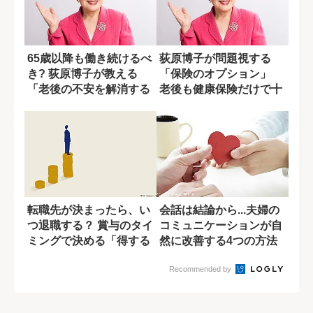
65歳以降も働き続けるべ
荻原博子が問題視する
き? 荻原博子が教える
「保険のオプション」
「老後の不安を解消する
老後も健康保険だけで十
資金計画」
分と語る理由
転職先が決まったら、い
会話は結論から...夫婦の
つ退職する？ 賞与のタイ
コミュニケーションが自
ミングで決める「得する
然に改善する4つの方法
辞め方」
Recommended by