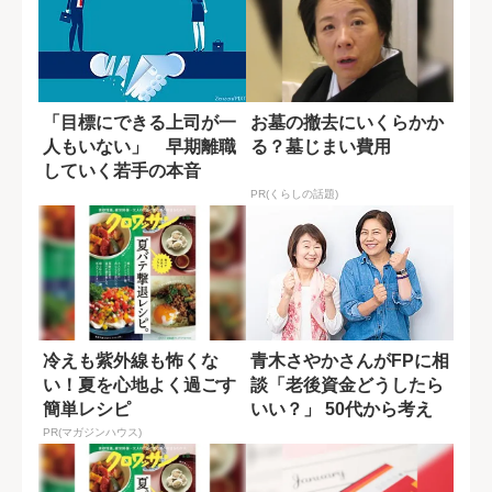
「目標にできる上司が一
お墓の撤去にいくらかか
人もいない」 早期離職
る？墓じまい費用
していく若手の本音
PR(くらしの話題)
冷えも紫外線も怖くな
青木さやかさんがFPに相
い！夏を心地よく過ごす
談「老後資金どうしたら
簡単レシピ
いい？」 50代から考え
る身の振り...
PR(マガジンハウス)