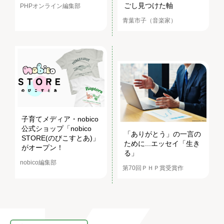
ごし見つけた軸
PHPオンライン編集部
青葉市子（音楽家）
子育てメディア・nobico
公式ショップ「nobico
「ありがとう」の一言の
STORE(のびこすとあ)」
ために...エッセイ「生き
がオープン！
る」
nobico編集部
第70回ＰＨＰ賞受賞作