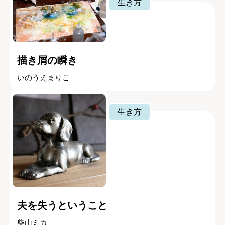
生き方
描き屑の瞬き
いのうえまりこ
生き方
夫を失うということ
柴山ミカ