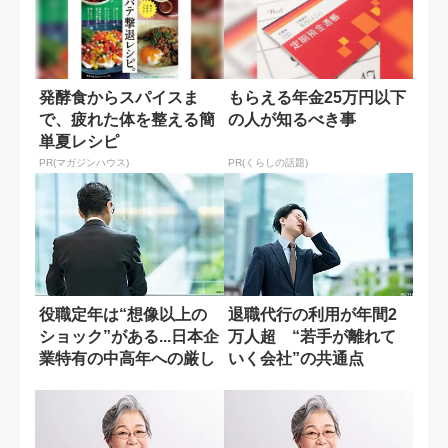
発酵食からスパイスま
もらえる年金25万円以下
で、疲れた体を整える簡
の人が知るべき事
単夏レシピ
PR(マガジンハウス)
PR(くらしの話題)
役職定年は“想像以上の
退職代行の利用が年間2
ショック”がある...日本企
万人超 “若手が離れて
業特有の中高年への厳し
いく会社”の共通点
さ