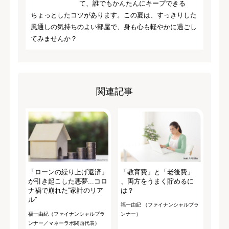
て、誰でもかんたんにキープできる
ちょっとしたコツがあります。この夏は、すっきりした
風通しの気持ちのよい部屋で、身も心も軽やかに過ごし
てみませんか？
関連記事
「ローンの繰り上げ返済」
「教育費」と「老後費」
が引き起こした悪夢...コロ
、両方をうまく貯めるに
ナ禍で崩れた“家計のリア
は？
ル”
福一由紀 （ファイナンシャルプラ
福一由紀（ファイナンシャルプラ
ンナー）
ンナー／マネーラボ関西代表）