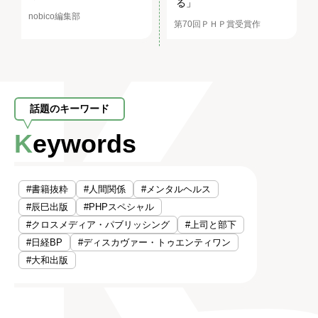
る」
nobico編集部
第70回ＰＨＰ賞受賞作
話題のキーワード
Keywords
#書籍抜粋
#人間関係
#メンタルヘルス
#辰巳出版
#PHPスペシャル
#クロスメディア・パブリッシング
#上司と部下
#日経BP
#ディスカヴァー・トゥエンティワン
#大和出版