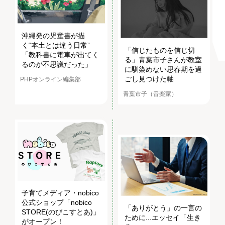
沖縄発の児童書が描
く“本土とは違う日常”
「信じたものを信じ切
「教科書に電車が出てく
る」青葉市子さんが教室
るのが不思議だった」
に馴染めない思春期を過
ごし見つけた軸
PHPオンライン編集部
青葉市子（音楽家）
子育てメディア・nobico
公式ショップ「nobico
「ありがとう」の一言の
STORE(のびこすとあ)」
ために...エッセイ「生き
がオープン！