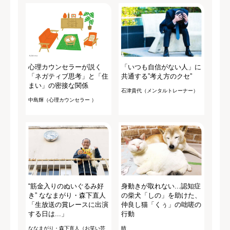
心理カウンセラーが説く
「いつも自信がない人」に
「ネガティブ思考」と「住
共通する”考え方のクセ”
まい」の密接な関係
石津貴代（メンタルトレーナー）
中島輝（心理カウンセラー ）
“筋金入りのぬいぐるみ好
身動きが取れない...認知症
き” ななまがり・森下直人
の柴犬「しの」を助けた、
「生放送の賞レースに出演
仲良し猫「くぅ」の咄嗟の
する日は...」
行動
ななまがり・森下直人（お笑い芸
晴