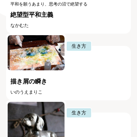
平和を願うあまり、思考の沼で絶望する
絶望型平和主義
なかむた
生き方
描き屑の瞬き
いのうえまりこ
生き方