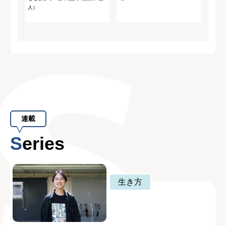
人）
連載
Series
生き方