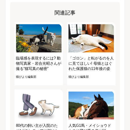
関連記事
臨場感を表現するには? 動
「ゴロン」と転がるのを人
物写真家・岩合光昭さんが
に見てほしい! 母猫とはぐ
撮る“猫写真の秘密”
れた保護猫の11年後の姿
猫びより編集部
猫びより編集部
80代の飼い主が入院のた
人気G1馬・メイショウド