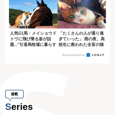
人気G1馬・メイショウド
「たくさんの人が通り過
トウに飛び乗る姿が話
ぎていった」 雨の夜、高
題...“引退馬牧場に暮らす
校生に救われた全盲の猫
猫・メト...
Recommended by
連載
Series