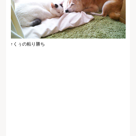
↑くぅの粘り勝ち