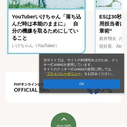
YouTuberいけちゃん「落ち込
ESは30秒
んだ時は本能のままに」 自
用担当者に
分の機嫌を取るためにしてい
章術”
ること
新井翔太（NIN
いけちゃん（YouTuber）
役社長、Abui
当サイトでは、サイトの利便性向上のため、クッ
キー(Cookie)を使用しています。
サイトのクッキー(Cookie)の使用に関しては、
「
プライバシーポリシー
」をお読みください。
OK
ページの