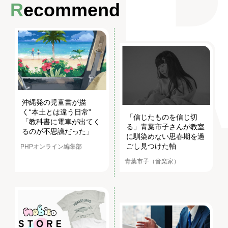
Recommend
沖縄発の児童書が描
く“本土とは違う日常”
「信じたものを信じ切
「教科書に電車が出てく
る」青葉市子さんが教室
るのが不思議だった」
に馴染めない思春期を過
ごし見つけた軸
PHPオンライン編集部
青葉市子（音楽家）