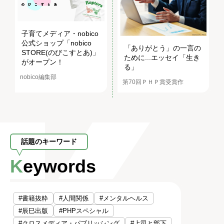
子育てメディア・nobico
公式ショップ「nobico
「ありがとう」の一言の
STORE(のびこすとあ)」
ために...エッセイ「生き
がオープン！
る」
nobico編集部
第70回ＰＨＰ賞受賞作
話題のキーワード
Keywords
#書籍抜粋
#人間関係
#メンタルヘルス
#辰巳出版
#PHPスペシャル
#クロスメディア・パブリッシング
#上司と部下