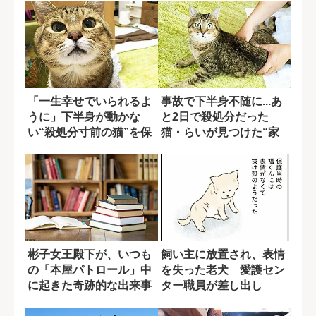
「一生幸せでいられるよ
事故で下半身不随に...あ
うに」下半身が動かな
と2日で殺処分だった
い“殺処分寸前の猫”を保
猫・らいが見つけた“家
護した決意
族との幸せな...
彬子女王殿下が、いつも
飼い主に放置され、表情
の「本屋パトロール」中
を失った老犬 愛護セン
に起きた奇跡的な出来事
ター職員が差し出し
〈特別寄稿〉
た“温かい手”【た...