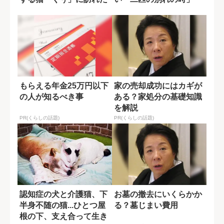
最期の別れ
もらえる年金25万円以下
家の売却成功にはカギが
の人が知るべき事
ある？家処分の基礎知識
を解説
PR(くらしの話題)
PR(くらしの話題)
認知症の犬と介護猫、下
お墓の撤去にいくらかか
半身不随の猫...ひとつ屋
る？墓じまい費用
根の下、支え合って生き