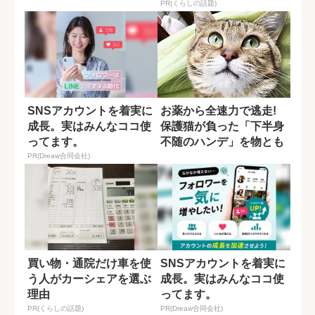
る
PR(くらしの話題)
SNSアカウントを着実に
お薬から全速力で逃走!
成長。実はみんなココ使
保護猫が負った「下半身
ってます。
不随のハンデ」を物とも
しない天真爛...
PR(Dreaw合同会社)
買い物・通院だけ車を使
SNSアカウントを着実に
う人がカーシェアを選ぶ
成長。実はみんなココ使
理由
ってます。
PR(くらしの話題)
PR(Dreaw合同会社)