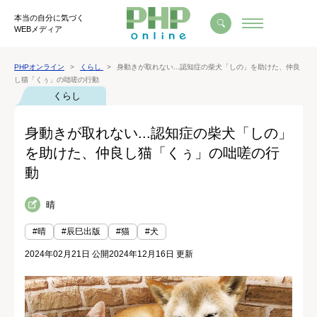
本当の自分に気づく
WEBメディア
PHPオンライン
くらし
身動きが取れない...認知症の柴犬「しの」を助けた、仲良
し猫「くぅ」の咄嗟の行動
くらし
身動きが取れない...認知症の柴犬「しの」
を助けた、仲良し猫「くぅ」の咄嗟の行
動
晴
#晴
#辰巳出版
#猫
#犬
2024年02月21日 公開
2024年12月16日 更新