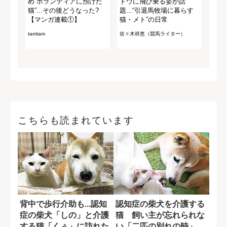
め“ボランティアに預けた
トウに飛び乗る姿が話
猫”...その後どうなった?
題...“引退馬牧場に暮らす
【マンガ連載①】
猫・メト”の日常
tamtam
佐々木祥恵（競馬ライター）
こちらも読まれています
背中で歩行介助も...認知
認知症の柴犬を介護する
症の柴犬「しの」と介護
猫 飼い主が忘れられな
する猫「くぅ」に訪れた
い「二匹の別れの時」