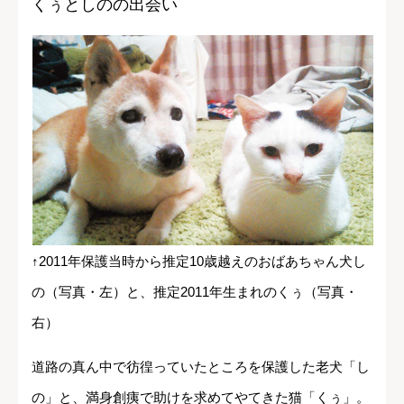
くぅとしのの出会い
↑2011年保護当時から推定10歳越えのおばあちゃん犬し
の（写真・左）と、推定2011年生まれのくぅ（写真・
右）
道路の真ん中で彷徨っていたところを保護した老犬「し
の」と、満身創痍で助けを求めてやてきた猫「くぅ」。