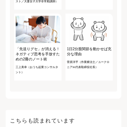
スト／大妻女子大学非常勤講師）
「先送りグセ」が消える！
1日2分股関節を動かせば充
ネガティブ思考を手放すた
分な理由
めの2冊のノート術
菅原洋平（作業療法士／ユークロ
三上美幸（おうち起業コンサルタ
ニア㈱代表取締役社長）
ント）
こちらも読まれています