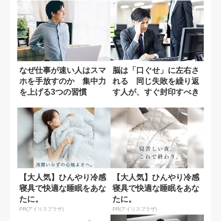
なぜ仕事が速い人はスマ
脳は「口ぐせ」に左右さ
ホを手放すのか 集中力
れる 同じ失敗を繰り返
を上げる3つの習慣
す人が、すぐ封印すべき
「思考を狭める...
【大人気】ひんやり冷感
【大人気】ひんやり冷感
寝具で快適な睡眠をあな
寝具で快適な睡眠をあな
たに。
たに。
PR(アイリスプラザ)
PR(アイリスプラザ)