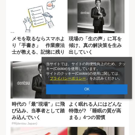
メモを取るならスマホよ
現場の「生の声」に耳を
り「手書き」 作業療法
傾け、真の解決策を生み
士が教える、記憶に残り
出していく
やすい4つのノ...
PR(dentsu Japan)
当サイトでは、サイトの利便性向上のため、クッ
キー(Cookie)を使用しています。
サイトのクッキー(Cookie)の使用に関しては、
「
プライバシーポリシー
」をお読みください。
OK
時代の「最"現場"」に飛
よく眠れる人にはどんな
び込み、当事者として踏
特徴が? 「睡眠の質が高
み込んでいく
まる」4つの習慣
PR(dentsu Japan)