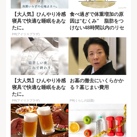
【大人気】ひんやり冷感
食べ過ぎで体重増加の原
寝具で快適な睡眠をあな
因は“むくみ” 脂肪をつ
たに。
けない48時間以内のリセ
ット法
PR(アイリスプラザ)
【大人気】ひんやり冷感
お墓の撤去にいくらかか
寝具で快適な睡眠をあな
る？墓じまい費用
たに。
PR(アイリスプラザ)
PR(くらしの話題)