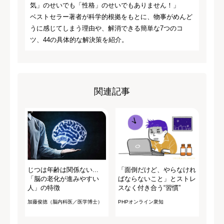
気」のせいでも「性格」のせいでもありません！」
ベストセラー著者が科学的根拠をもとに、物事がめんど
うに感じてしまう理由や、解消できる簡単な7つのコ
ツ、44の具体的な解決策を紹介。
関連記事
じつは年齢は関係ない...
「面倒だけど、やらなけれ
「脳の老化が進みやすい
ばならないこと」とストレ
人」の特徴
スなく付き合う“習慣”
加藤俊徳（脳内科医／医学博士）
PHPオンライン衆知