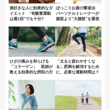
酒好きな人に効果的なダ
ぽっこりお腹の撃退法
イエット “有酸素運動
パーソナルトレーナーが
は週1回”でも十分?
腹筋より“大腰筋”を重視
する理由
ひざの痛みを和らげる
「太ると疲れやすくな
「コラーゲン」 医師が
る」肥満を解消するため
教える効果的な摂取の方
に、必要な運動時間は？
法