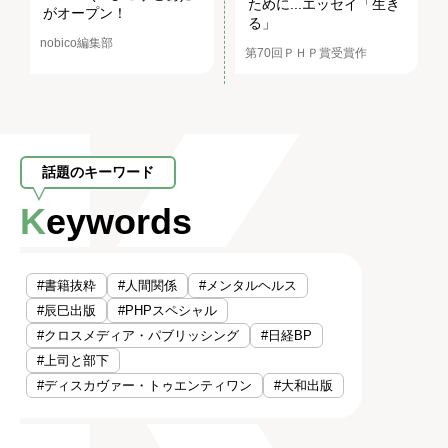
ために...エッセイ「生き
がオープン！
る」
nobico編集部
第70回ＰＨＰ賞受賞作
話題のキーワード
Keywords
#書籍抜粋
#人間関係
#メンタルヘルス
#辰巳出版
#PHPスペシャル
#クロスメディア・パブリッシング
#日経BP
#上司と部下
#ディスカヴァー・トゥエンティワン
#大和出版