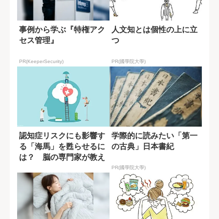
事例から学ぶ『特権アク
人文知とは個性の上に立
セス管理』
つ
PR(KeeperSecurity)
PR(國學院大學)
認知症リスクにも影響す
学際的に読みたい「第一
る「海馬」を甦らせるに
の古典」日本書紀
は？ 脳の専門家が教え
る運動習慣
PR(國學院大學)