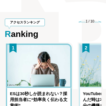
1
/
10
アクセスランキング
Ranking
1
2
ESは30秒しか読まれない？採
YouTub
用担当者に“効率良く伝わる文
んだ時は本
章術”
分の機嫌を