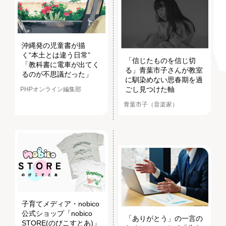
沖縄発の児童書が描
く“本土とは違う日常”
「信じたものを信じ切
「教科書に電車が出てく
る」青葉市子さんが教室
るのが不思議だった」
に馴染めない思春期を過
ごし見つけた軸
PHPオンライン編集部
青葉市子（音楽家）
子育てメディア・nobico
公式ショップ「nobico
「ありがとう」の一言の
STORE(のびこすとあ)」