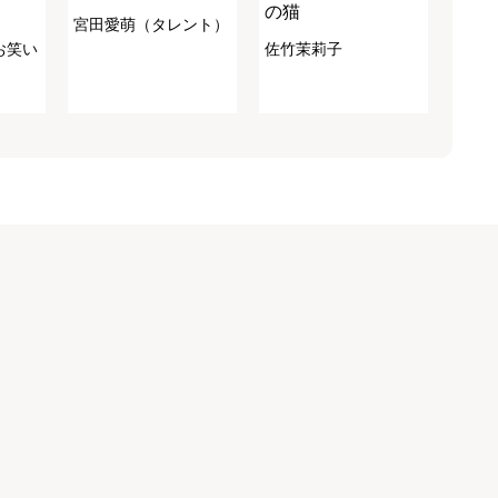
の猫
宮田愛萌（タレント）
お笑い
佐竹茉莉子