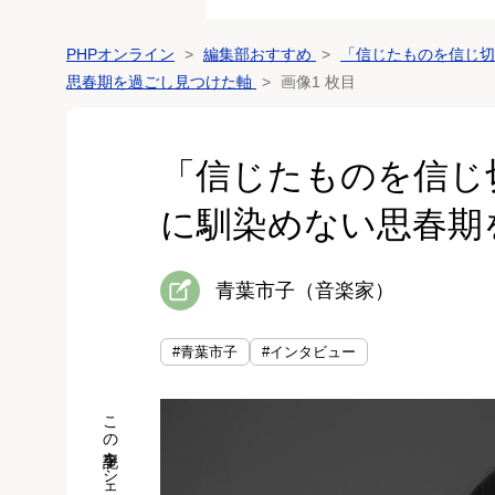
PHPオンライン
編集部おすすめ
「信じたものを信じ切
思春期を過ごし見つけた軸
画像1 枚目
「信じたものを信じ
に馴染めない思春期
青葉市子（音楽家）
#青葉市子
#インタビュー
この記事をシェア