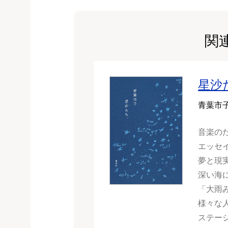
関
星沙
青葉市
音楽の
エッセ
夢と現
深い海
「大雨
様々な
ステー