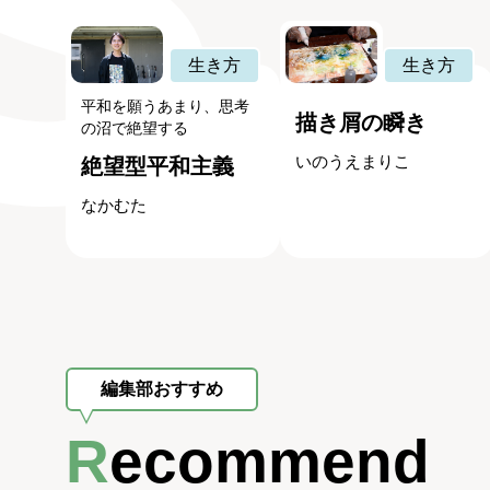
生き方
生き方
平和を願うあまり、思考
描き屑の瞬き
の沼で絶望する
いのうえまりこ
絶望型平和主義
なかむた
編集部おすすめ
Recommend