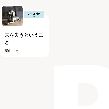
生き方
夫を失うというこ
と
柴山ミカ