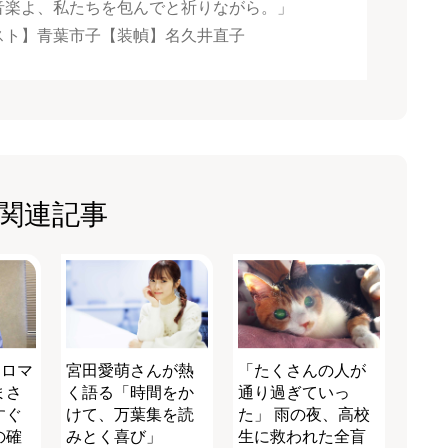
音楽よ、私たちを包んでと祈りながら。」
スト】青葉市子【装幀】名久井直子
関連記事
和ロマ
宮田愛萌さんが熱
「たくさんの人が
まさ
く語る「時間をか
通り過ぎていっ
すぐ
けて、万葉集を読
た」 雨の夜、高校
の確
みとく喜び」
生に救われた全盲