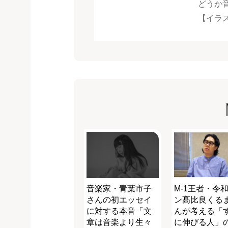
どうか
【イラ
音楽家・青葉市子
M-1王者・令
さんの初エッセイ
ン髙比良くる
に対する本音「文
んが考える「
章は音楽より生々
に伸びる人」