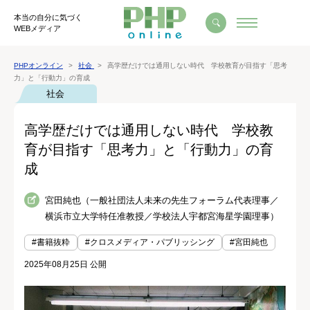
本当の自分に気づく
WEBメディア
PHPオンライン
社会
高学歴だけでは通用しない時代 学校教育が目指す「思考
力」と「行動力」の育成
社会
高学歴だけでは通用しない時代 学校教
育が目指す「思考力」と「行動力」の育
成
宮田純也（一般社団法人未来の先生フォーラム代表理事／
横浜市立大学特任准教授／学校法人宇都宮海星学園理事）
#書籍抜粋
#クロスメディア・パブリッシング
#宮田純也
2025年08月25日 公開