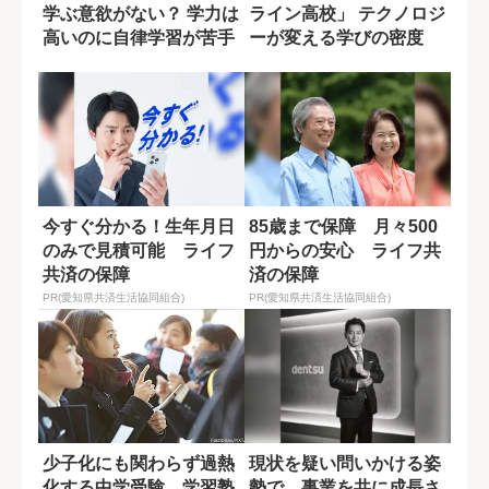
学ぶ意欲がない？ 学力は
ライン高校」 テクノロジ
高いのに自律学習が苦手
ーが変える学びの密度
な原因
今すぐ分かる！生年月日
85歳まで保障 月々500
のみで見積可能 ライフ
円からの安心 ライフ共
共済の保障
済の保障
PR(愛知県共済生活協同組合)
PR(愛知県共済生活協同組合)
少子化にも関わらず過熱
現状を疑い問いかける姿
化する中学受験 学習塾
勢で、事業を共に成長さ