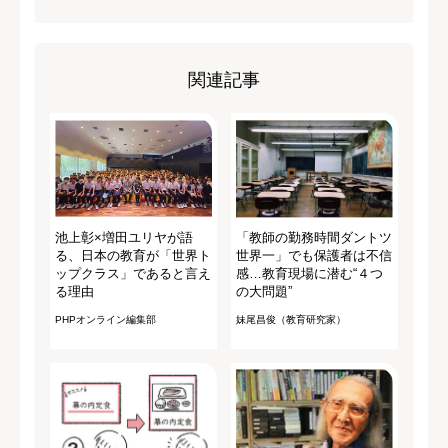
関連記事
池上彰×増田ユリヤが語
「教師の勤務時間ダントツ
る、日本の教育が「世界ト
世界一」でも保護者は不信
ップクラス」であると言え
感…教育現場に潜む“４つ
る理由
の大問題”
PHPオンライン編集部
妹尾昌俊（教育研究家）