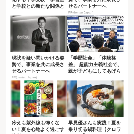
と学校との新たな関係と
せるパートナーへ
は？
PR(dentsu Japan)
現状を疑い問いかける姿
「学歴社会」「体験格
勢で、事業を共に成長さ
差」 超能力主義社会で、
せるパートナーへ
親が子どもにしてあげら
れる“声かけ”
PR(dentsu Japan)
冷えも紫外線も怖くな
早見優さんも実践！夏を
い！夏を心地よく過ごす
乗り切る鍋料理【クロワ