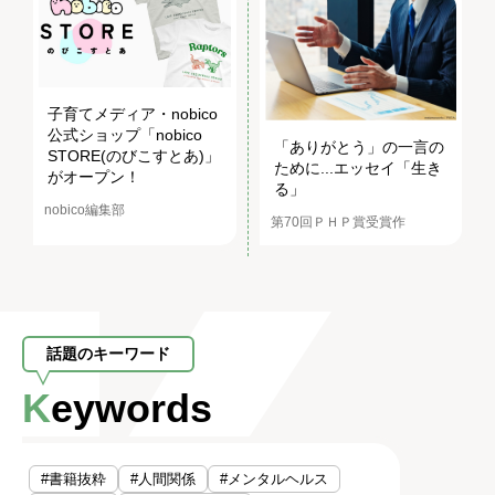
子育てメディア・nobico
公式ショップ「nobico
「ありがとう」の一言の
STORE(のびこすとあ)」
ために...エッセイ「生き
がオープン！
る」
nobico編集部
第70回ＰＨＰ賞受賞作
話題のキーワード
Keywords
#書籍抜粋
#人間関係
#メンタルヘルス