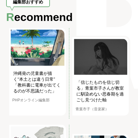
編集部おすすめ
Recommend
沖縄発の児童書が描
く“本土とは違う日常”
「信じたものを信じ切
「教科書に電車が出てく
る」青葉市子さんが教室
るのが不思議だった」
に馴染めない思春期を過
ごし見つけた軸
PHPオンライン編集部
青葉市子（音楽家）