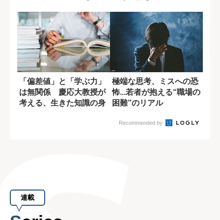
業者、ノーベ...
キル
「偏差値」と「学ぶ力」
極端な思考、ミスへの恐
は無関係 慶応大教授が
怖...若者が抱える“職場の
考える、生きた知識の身
困難”のリアル
につけ方
Recommended by
連載