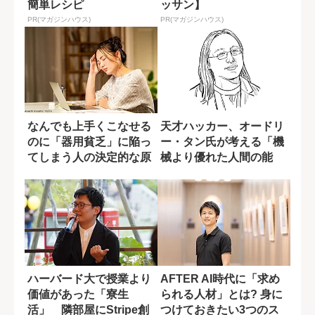
簡単レシピ
ッサン】
PR(マガジンハウス)
PR(マガジンハウス)
なんでも上手くこなせる
天才ハッカー、オードリ
のに「器用貧乏」に陥っ
ー・タン氏が考える「機
てしまう人の決定的な原
械より優れた人間の能
因
力」とは?
ハーバード大で授業より
AFTER AI時代に「求め
価値があった「寮生
られる人材」とは? 身に
活」 隣部屋にStripe創
つけておきたい3つのス