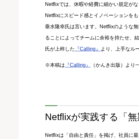
Netflixでは、休暇や経費に細かい規
Netflixにスピード感とイノベーション
垂水隆幸氏は言います。Netflixのよ
ることによってチームに余裕を持たせ、
氏が上梓した
『Calling』
より、上手なル
※本稿は
『Calling』
（かんき出版）より
Netflixが実践する
Netflixは「自由と責任」を掲げ、社