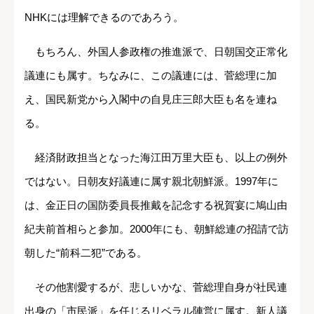
NHKには理解できるのであろう。
もちろん、外国人参政権の推進派で、日朝国交正常化
議連にも属す。ちなみに、この議連には、菅総理に加
え、国民新党から入閣中の自見庄三郎大臣も名を連ね
る。
経済財政担当となった海江田万里大臣も、以上の例外
ではない。日朝友好議連に属す親北朝鮮派。1997年に
は、金正日の国防委員長推戴を記念する祝賀宴に鳩山由
紀夫前首相らと参加。2000年にも、朝鮮総連の招請で訪
朝した“前科二犯”である。
その他割愛するが、悲しいかな、菅総理自身が社民連
出身の「市民派」を任じるリベラル陣営に属す。新人議