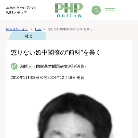
本当の自分に気づく
WEBメディア
PHPオンライン
社会
懲りない媚中閣僚の”前科”を暴く
社会
懲りない媚中閣僚の”前科”を暴く
潮匡人（国家基本問題研究所評議員）
2010年11月08日 公開
2024年12月16日 更新