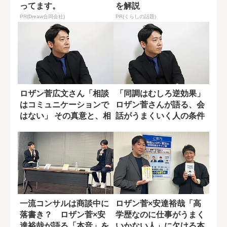
ってます。
を解説
PR(Dreaw合同会社)
PR(くらしの話題)
ロザン菅広文さん「相談
「同調はむしろ逆効果」
はコミュニケーションで
ロザン菅さんが語る、会
はない」 その真意と、相
話がうまくいく人の条件
談を力に変え...
一流コンサルは商談中に
ロザン菅×安達裕哉「高
落書き？ ロザン菅×安
学歴なのに仕事がうまく
達裕哉が語る「本音」を
いかない人」に欠ける本