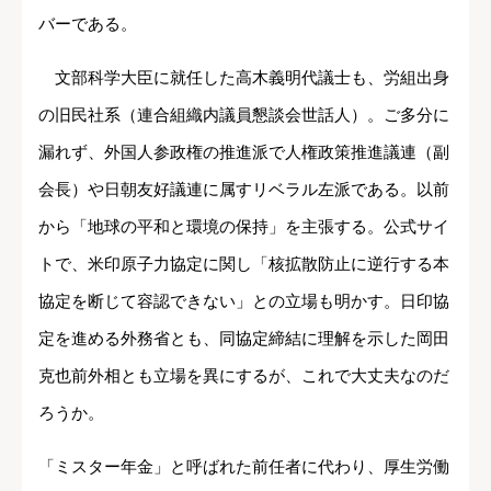
バーである。
文部科学大臣に就任した高木義明代議士も、労組出身
の旧民社系（連合組織内議員懇談会世話人）。ご多分に
漏れず、外国人参政権の推進派で人権政策推進議連（副
会長）や日朝友好議連に属すリベラル左派である。以前
から「地球の平和と環境の保持」を主張する。公式サイ
トで、米印原子力協定に関し「核拡散防止に逆行する本
協定を断じて容認できない」との立場も明かす。日印協
定を進める外務省とも、同協定締結に理解を示した岡田
克也前外相とも立場を異にするが、これで大丈夫なのだ
ろうか。
「ミスター年金」と呼ばれた前任者に代わり、厚生労働