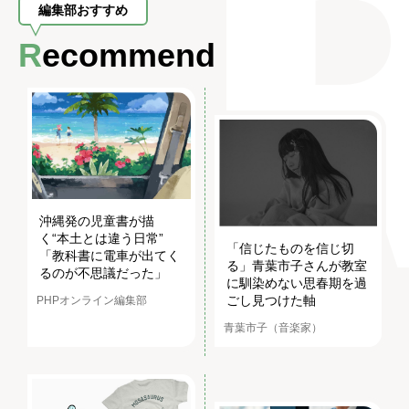
編集部おすすめ
Recommend
沖縄発の児童書が描
く“本土とは違う日常”
「信じたものを信じ切
「教科書に電車が出てく
る」青葉市子さんが教室
るのが不思議だった」
に馴染めない思春期を過
ごし見つけた軸
PHPオンライン編集部
青葉市子（音楽家）