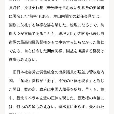
員時代、拉致実行犯（辛光洙を含む政治犯釈放の要望書
に署名した“前科”もある。鳩山内閣での就任会見では、
国旗に欠礼する無様な姿を晒した。総理になるまで、防
衛大臣が文民であることも、総理大臣が内閣を代表し自
衛隊の最高指揮監督権をもつ事実すら知らなかった御仁
である。自ら任命した閣僚同様、国益を擁護する姿勢は
微塵もみえない。
旧日本社会党と労働組合の出身議員が居並ぶ菅改造内
閣。『産経』拙稿が「必ず、不実の正体を現す」と断じ
た翌日、案の定、政府は中国人船長を釈放。早くも、媚
中、親北リベラル左派の正体を現した。新政権の今後に
は、何らの希望もみえない。覆水盆に返らず。失われた