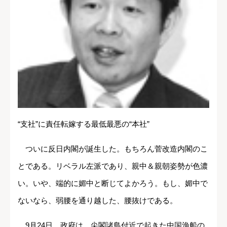
“支社”に責任転嫁する最低最悪の“本社”
ついに反日内閣が誕生した。もちろん菅改造内閣のこ
とである。リベラル左派であり、親中＆親朝姿勢が色濃
い。いや、端的に媚中と断じてよかろう。もし、媚中で
ないなら、弱腰を通り越した、腰抜けである。
9月24日、政府は、尖閣諸島付近で起きた中国漁船の