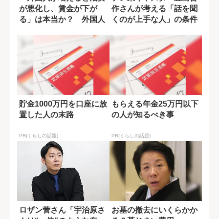
が悪化し、賃金が下が
作さんが考える「話を聞
る」は本当か？ 外国人
くのが上手な人」の条件
問題の実像を探る
貯金1000万円を口座に放
もらえる年金25万円以下
置した人の末路
の人が知るべき事
PR(くらしの話題)
PR(くらしの話題)
ロザン菅さん「宇治原さ
お墓の撤去にいくらかか