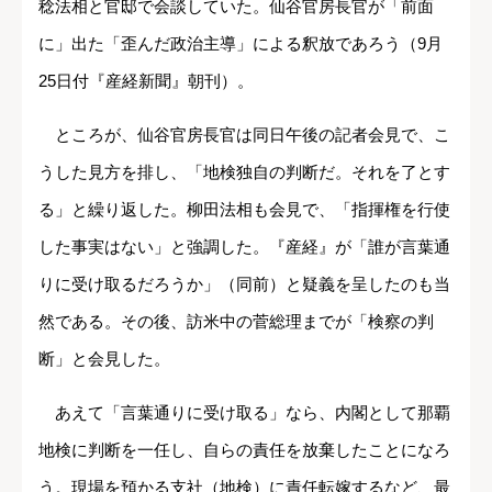
稔法相と官邸で会談していた。仙谷官房長官が「前面
に」出た「歪んだ政治主導」による釈放であろう（9月
25日付『産経新聞』朝刊）。
ところが、仙谷官房長官は同日午後の記者会見で、こ
うした見方を排し、「地検独自の判断だ。それを了とす
る」と繰り返した。柳田法相も会見で、「指揮権を行使
した事実はない」と強調した。『産経』が「誰が言葉通
りに受け取るだろうか」（同前）と疑義を呈したのも当
然である。その後、訪米中の菅総理までが「検察の判
断」と会見した。
あえて「言葉通りに受け取る」なら、内閣として那覇
地検に判断を一任し、自らの責任を放棄したことになろ
う。現場を預かる支社（地検）に責任転嫁するなど、最