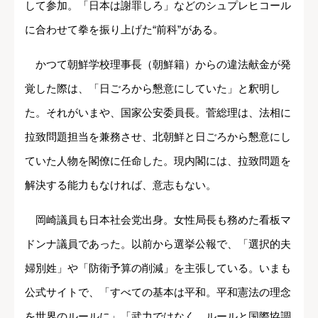
して参加。「日本は謝罪しろ」などのシュプレヒコール
に合わせて拳を振り上げた“前科”がある。
かつて朝鮮学校理事長（朝鮮籍）からの違法献金が発
覚した際は、「日ごろから懇意にしていた」と釈明し
た。それがいまや、国家公安委員長。菅総理は、法相に
拉致問題担当を兼務させ、北朝鮮と日ごろから懇意にし
ていた人物を閣僚に任命した。現内閣には、拉致問題を
解決する能力もなければ、意志もない。
岡崎議員も日本社会党出身。女性局長も務めた看板マ
ドンナ議員であった。以前から選挙公報で、「選択的夫
婦別姓」や「防衛予算の削減」を主張している。いまも
公式サイトで、「すべての基本は平和。平和憲法の理念
を世界のルールに」「武力ではなく、ルールと国際協調