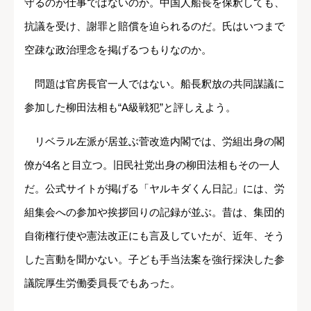
守るのが仕事ではないのか。中国人船長を保釈しても、
抗議を受け、謝罪と賠償を迫られるのだ。氏はいつまで
空疎な政治理念を掲げるつもりなのか。
問題は官房長官一人ではない。船長釈放の共同謀議に
参加した柳田法相も“A級戦犯”と評しえよう。
リベラル左派が居並ぶ菅改造内閣では、労組出身の閣
僚が4名と目立つ。旧民社党出身の柳田法相もその一人
だ。公式サイトが掲げる「ヤルキダくん日記」には、労
組集会への参加や挨拶回りの記録が並ぶ。昔は、集団的
自衛権行使や憲法改正にも言及していたが、近年、そう
した言動を聞かない。子ども手当法案を強行採決した参
議院厚生労働委員長でもあった。