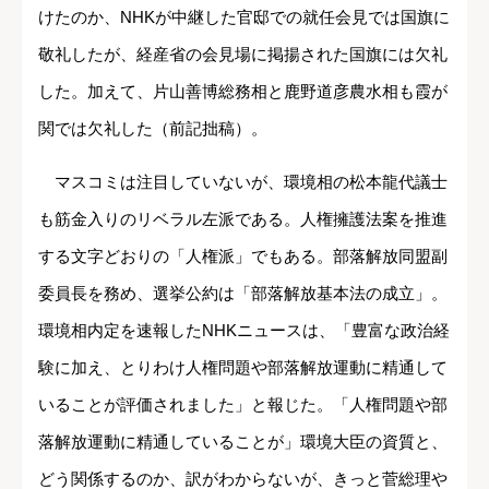
けたのか、NHKが中継した官邸での就任会見では国旗に
敬礼したが、経産省の会見場に掲揚された国旗には欠礼
した。加えて、片山善博総務相と鹿野道彦農水相も霞が
関では欠礼した（前記拙稿）。
マスコミは注目していないが、環境相の松本龍代議士
も筋金入りのリベラル左派である。人権擁護法案を推進
する文字どおりの「人権派」でもある。部落解放同盟副
委員長を務め、選挙公約は「部落解放基本法の成立」。
環境相内定を速報したNHKニュースは、「豊富な政治経
験に加え、とりわけ人権問題や部落解放運動に精通して
いることが評価されました」と報じた。「人権問題や部
落解放運動に精通していることが」環境大臣の資質と、
どう関係するのか、訳がわからないが、きっと菅総理や