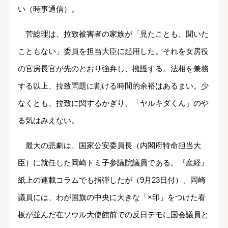
い（時事通信）。
菅総理は、拉致被害者の家族が「見たことも、聞いた
こともない」委員を担当大臣に起用した。それを女房役
の官房長官が先のとおり強弁し、擁護する。法相を兼務
する以上、拉致問題に割ける時間的余裕はあるまい。少
なくとも、拉致に関するかぎり、「ヤルキダくん」のや
る気はみえない。
最大の悲劇は、国家公安委員長（内閣府特命担当大
臣）に就任した岡崎トミ子参議院議員である。『産経』
紙上の連載コラムでも指弾したが（9月23日付）、岡崎
議員には、わが国旗の中央に大きな「×印」をつけた看
板が並んだ在ソウル大使館前での反日デモに国会議員と