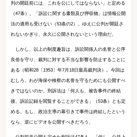
判の開廷前には、これを公にしてはならない」と定める
（47条）。「訴訟に関する書類及び押収物」は情報公開
法の適用も受けない（53条の2）。ゆえに公判が開廷さ
れないかぎり、永久に公開されないという理由だ。
しかし、以上の制度趣旨は、訴訟関係人の名誉と公序
良俗を守り、裁判に対する不当な影響を防止することに
ある（昭和28〔1953〕年7月18日最高裁判決）。今回は
むしろ、わが海保や検察の名誉を守るためにも公開すべ
きではないのか。刑訴法は「何人も、被告事件の終結
後、訴訟記録を閲覧することができる」（53条）とも定
める。もし、政治主導の幕引きで事件は終結したという
なら、逆にビデオを公開すべきだろう。
公判前非公開を定めた刑訴法47条も、「但し、公益上