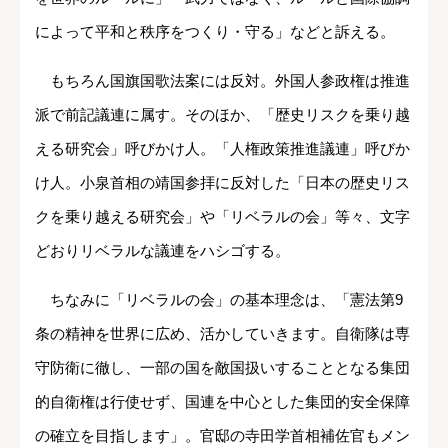
によって平和と秩序をつくり・守る」などと訴える。
もちろん国旗国歌法案には反対。外国人参政権は推進
派で前記議連に属す。そのほか、「歴史リスクを乗り越
える研究会」呼びかけ人。「人権政策推進議連」呼びか
け人。小泉首相の靖国参拝に反対した「日本の歴史リス
クを乗り越える研究会」や「リベラルの会」等々、文字
どおりリベラルな議連をハシゴする。
ちなみに「リベラルの会」の基本理念は、「憲法第9
条の精神を世界に広め、活かしていきます。自衛隊は専
守防衛に徹し、一部の国を敵国扱いすることとなる集団
的自衛権は行使せず、国連を中心とした集団的安全保障
の確立を目指します」。官邸の寺田学首相補佐官もメン