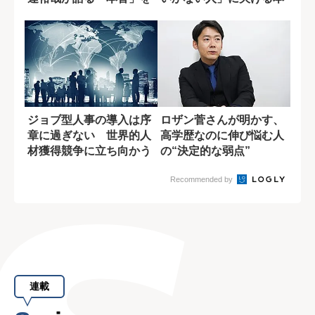
引き出す会話術
当のコミュ力と...
ジョブ型人事の導入は序
ロザン菅さんが明かす、
章に過ぎない 世界的人
高学歴なのに伸び悩む人
材獲得競争に立ち向かう
の“決定的な弱点”
日本企業の今
Recommended by
連載