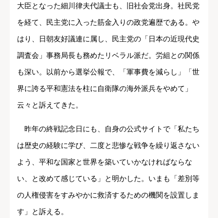
大臣となった細川律夫代議士も、旧社会党出身。社民党
を経て、民主党に入った筋金入りの政党遍歴である。や
はり、日朝友好議連に属し、民主党の「日本の近現代史
調査会」事務局長も務めたリベラル派だ。労組との関係
も深い。以前から選挙公報で、「軍事費を減らし」「世
界に誇る平和憲法を柱に自衛隊の海外派兵をやめて」
云々と訴えてきた。
昨年の終戦記念日にも、自身の公式サイトで「私たち
は歴史の経験に学び、二度と悲惨な戦争を繰り返さない
よう、平和な国家と世界を築いていかなければならな
い、と改めて感じている」と明かした。いまも「差別等
の人権侵害をすみやかに救済するための機関を設置しま
す」と訴える。