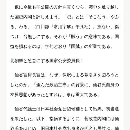
仮に今後も非公開の方針を貫くなら、媚中を通り越し
た国賊内閣と評しえよう。「賊」とは「そこなう、やぶ
る、わる」（白川静『常用字解』平凡社）。損ない、傷
つけ、台無しにする。それが「賊う」の意味である。国
益を損ねるのは、字句どおり「国賊」の所業である。
北朝鮮と懇意にする国家公安委員長！
仙谷官房長官は、なぜ、保釈による幕引きを図ろうと
したのか。「歪んだ政治主導」の背景に、仙谷氏自身の
左翼思想があったとすれば、事は重大である。
仙谷代議士は日本社会党公認候補として出馬、初当選
を果たした。以下、指摘するように、菅改造内閣には仙
谷氏をはじめ、旧日本社会党出身者が四名も居並ぶ。仙