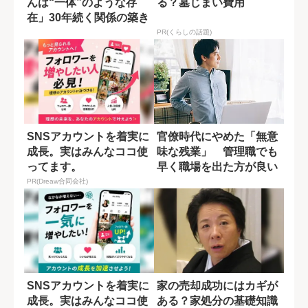
んは“一体”のような存
る？墓じまい費用
在」30年続く関係の築き
方
PR(くらしの話題)
SNSアカウントを着実に
官僚時代にやめた「無意
成長。実はみんなココ使
味な残業」 管理職でも
ってます。
早く職場を出た方が良い
理由
PR(Dreaw合同会社)
SNSアカウントを着実に
家の売却成功にはカギが
成長。実はみんなココ使
ある？家処分の基礎知識