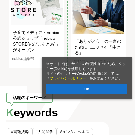
子育てメディア・nobico
公式ショップ「nobico
「ありがとう」の一言の
STORE(のびこすとあ)」
ために...エッセイ「生き
がオープン！
る」
nobico編集部
第70回ＰＨＰ賞受賞作
当サイトでは、サイトの利便性向上のため、クッ
キー(Cookie)を使用しています。
サイトのクッキー(Cookie)の使用に関しては、
「
プライバシーポリシー
」をお読みください。
OK
話題のキーワード
Keywords
#書籍抜粋
#人間関係
#メンタルヘルス