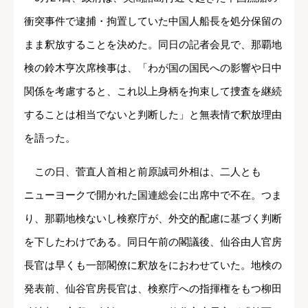
衝突事件で逮捕・拘置していた中国人船長を処分保留の
まま釈放することを決めた。同日の記者会見で、那覇地
検の鈴木亨次席検事は、「わが国の国民への影響や日中
関係を考慮すると、これ以上身柄を拘束して捜査を継続
することは相当でないと判断した」と無表情で釈放理由
を語った。
この日、菅直人首相と前原誠司外相は、二人とも
ニューヨークで開かれた国連総会に出席中で不在。つま
り、那覇地検ないし検察庁が、外交的配慮に基づく判断
を下したわけである。同日午前の閣議後、仙谷由人官房
長官は早くも一部閣僚に釈放をにおわせていた。地検の
発表前、仙谷官房長官は、検察庁への指揮権をもつ柳田