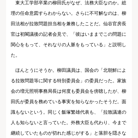
東大工学部卒業の柳田氏がなぜ、法務大臣なのか。総
理の任命意図すらわからない。さらに不可解なのは、柳
田法相が拉致問題担当相を兼務したことだ。仙谷官房長
官は初閣議後の記者会見で、「彼はいままでこの問題に
関心をもって、それなりの人脈をもっている」と説明し
た。
ほんとうにそうか。柳田議員は、国会の「北朝鮮によ
る拉致問題等に関する特別委員会」の委員だった。家族
会の増元照明事務局長は何度も委員会を傍聴したが、柳
田氏が委員を務めている事実を知らなかったそうだ。面
識もないという。同じく飯塚繁雄代表も、「拉致議連の
人も知らないと言っていた。外務大臣も代わり、今まで
継続していたものが切れた感じがする」と落胆を隠さな