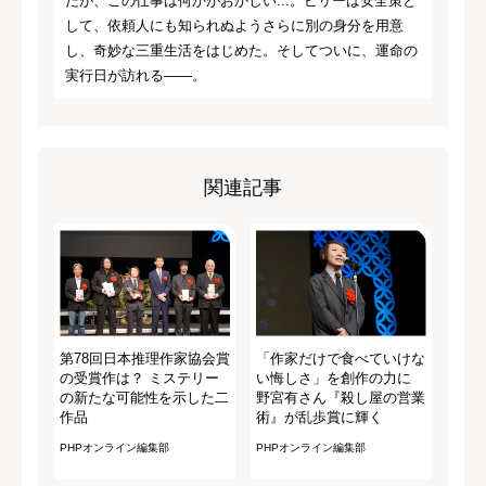
だが、この仕事は何かがおかしい...。ビリーは安全策と
して、依頼人にも知られぬようさらに別の身分を用意
し、奇妙な三重生活をはじめた。そしてついに、運命の
実行日が訪れる――。
関連記事
第78回日本推理作家協会賞
「作家だけで食べていけな
の受賞作は？ ミステリー
い悔しさ」を創作の力に
の新たな可能性を示した二
野宮有さん『殺し屋の営業
作品
術』が乱歩賞に輝く
PHPオンライン編集部
PHPオンライン編集部