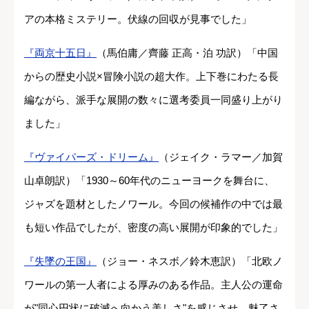
アの本格ミステリー。伏線の回収が見事でした」
『両京十五日』
（馬伯庸／齊藤 正高・泊 功訳）「中国
からの歴史小説×冒険小説の超大作。上下巻にわたる長
編ながら、派手な展開の数々に選考委員一同盛り上がり
ました」
『ヴァイパーズ・ドリーム』
（ジェイク・ラマー／加賀
山卓朗訳）「1930～60年代のニューヨークを舞台に、
ジャズを題材としたノワール。今回の候補作の中では最
も短い作品でしたが、密度の高い展開が印象的でした」
『失墜の王国』
（ジョー・ネスボ／鈴木恵訳）「北欧ノ
ワールの第一人者による厚みのある作品。主人公の運命
が"同心円状に破滅へ向かう美しさ"を感じさせ、魅了さ