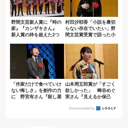
野間文芸新人賞に『時の
村田沙耶香「小説を裏切
家』『カンザキさん』
らない存在でいたい」野
新人賞の枠を超えた2つ
間文芸賞受賞で語った小
の作品
説家としての覚...
「作家だけで食べていけ
山本周五郎賞が「すごく
ない悔しさ」を創作の力
欲しかった」 蝉谷めぐ
に 野宮有さん『殺し屋
実さん『見えるか保己
の営業術』が乱...
一』受賞で喜び語...
Recommended by