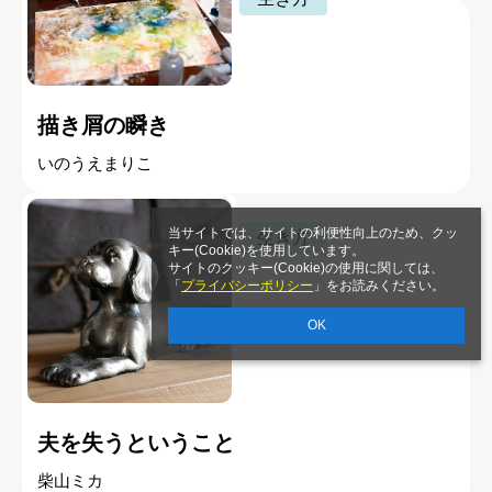
描き屑の瞬き
いのうえまりこ
当サイトでは、サイトの利便性向上のため、クッ
生き方
キー(Cookie)を使用しています。
サイトのクッキー(Cookie)の使用に関しては、
「
プライバシーポリシー
」をお読みください。
OK
夫を失うということ
柴山ミカ