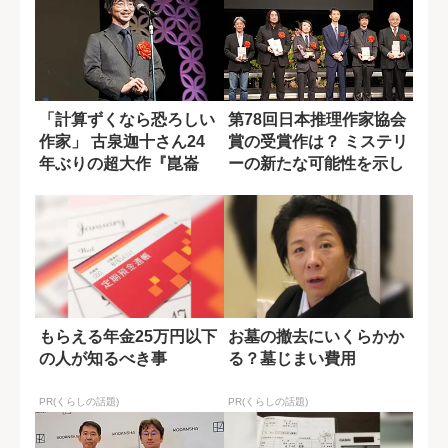
「計算ずくなら恐ろしい
第78回日本推理作家協会
作家」 古泉迦十さん24
賞の受賞作は？ ミステリ
年ぶりの超大作『崑崙
ーの新たな可能性を示し
奴』の底知れぬ...
た二作品
もらえる年金25万円以下
お墓の撤去にいくらかか
の人が知るべき事
る？墓じまい費用
PR(くらしの話題)
PR(くらしの話題)