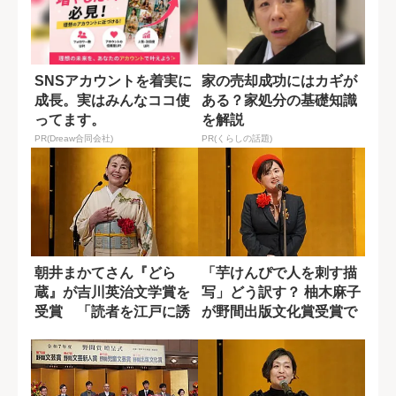
SNSアカウントを着実に
家の売却成功にはカギが
成長。実はみんなココ使
ある？家処分の基礎知識
ってます。
を解説
PR(Dreaw合同会社)
PR(くらしの話題)
朝井まかてさん『どら
「芋けんぴで人を刺す描
蔵』が吉川英治文学賞を
写」どう訳す？ 柚木麻子
受賞 「読者を江戸に誘
が野間出版文化賞受賞で
う」圧倒的筆力
語った翻訳者...