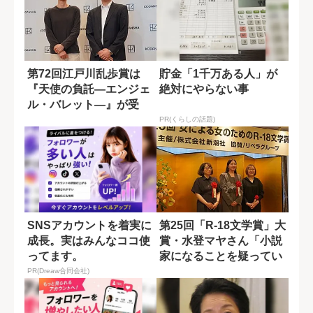
第72回江戸川乱歩賞は
貯金「1千万ある人」が
『天使の負託―エンジェ
絶対にやらない事
ル・バレット―』が受
賞！ 箕輪尊文さ...
PR(くらしの話題)
SNSアカウントを着実に
第25回「R-18文学賞」大
成長。実はみんなココ使
賞・水登マヤさん「小説
ってます。
家になることを疑ってい
なかった...
PR(Dreaw合同会社)