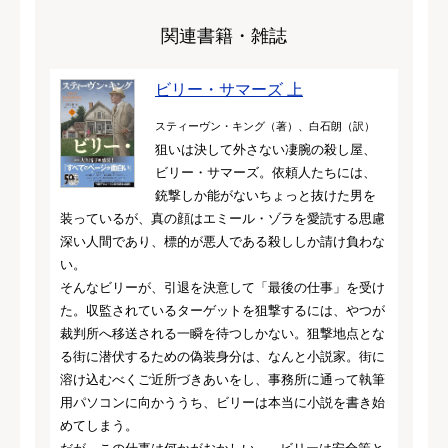
関連書籍・雑誌
ビリー・サマーズ 上
スティーヴン・キング（著）、白石朗（訳）
狙いは決して外さない凄腕の殺し屋、
ビリー・サマーズ。依頼人たちには、
銃撃しか能がないちょっと抜けた男を
装っているが、真の顔はエミール・ゾラを愛読する思慮
深い人間であり、標的が悪人である殺ししか請け負わな
い。
そんなビリーが、引退を決意して「最後の仕事」を受け
た。収監されているターゲットを狙撃するには、やつが
裁判所へ移送される一瞬を待つしかない。狙撃地点とな
る街に潜伏するための偽装身分は、なんと小説家。街に
溶け込むべくご近所づきあいをし、事務所に通って執筆
用パソコンに向かううち、ビリーは本当に小説を書き始
めてしまう。