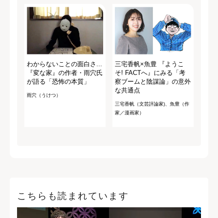
わからないことの面白さ...
三宅香帆×魚豊 『ようこ
『変な家』の作者・雨穴氏
そ! FACTへ』にみる「考
が語る「恐怖の本質」
察ブームと陰謀論」の意外
な共通点
雨穴（うけつ）
三宅香帆（文芸評論家)、魚豊（作
家／漫画家）
こちらも読まれています