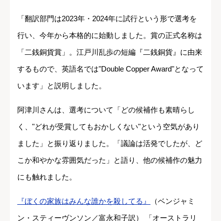
「翻訳部門は2023年・2024年に試行という形で選考を
行い、今年から本格的に始動しました。賞の正式名称は
「二銭銅貨賞」。江戸川乱歩の短編『二銭銅貨』に由来
するもので、英語名では"Double Copper Award"となって
います」と説明しました。
阿津川さんは、選考について「どの候補作も素晴らし
く、"どれが受賞してもおかしくない"という空気があり
ました」と振り返りました。「議論は活発でしたが、ど
こか和やかな雰囲気だった」と語り、他の候補作の魅力
にも触れました。
『ぼくの家族はみんな誰かを殺してる』
（ベンジャミ
ン・スティーヴンソン／富永和子訳） 「オーストラリ