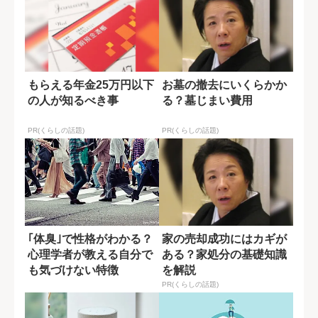
もらえる年金25万円以下
お墓の撤去にいくらかか
の人が知るべき事
る？墓じまい費用
PR(くらしの話題)
PR(くらしの話題)
｢体臭｣で性格がわかる？
家の売却成功にはカギが
心理学者が教える自分で
ある？家処分の基礎知識
も気づけない特徴
を解説
PR(くらしの話題)