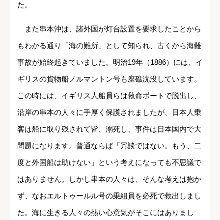
た。
また串本沖は、諸外国が灯台設置を要求したことから
もわかる通り「海の難所」として知られ、古くから海難
事故が始終起きていました。明治19年（1886）には、イ
ギリスの貨物船ノルマントン号も座礁沈没しています。
この時には、イギリス人船員らは救命ボートで脱出し、
沿岸の串本の人々に手厚く保護されましたが、日本人乗
客は船に取り残されて皆、溺死し、事件は日本国内で大
問題になります。普通ならば「冗談ではない。もう、二
度と外国船は助けない」という考えになっても不思議で
はありません。しかし串本の人々は、そんな考えは抱か
ず、なおエルトゥールル号の乗組員を必死で救出しまし
た。海に生きる人々の熱い心意気がそこにはありまし