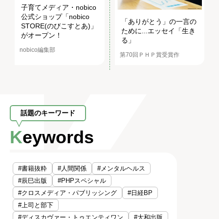
子育てメディア・nobico
公式ショップ「nobico
「ありがとう」の一言の
STORE(のびこすとあ)」
ために...エッセイ「生き
がオープン！
る」
nobico編集部
第70回ＰＨＰ賞受賞作
話題のキーワード
Keywords
#書籍抜粋
#人間関係
#メンタルヘルス
#辰巳出版
#PHPスペシャル
#クロスメディア・パブリッシング
#日経BP
#上司と部下
#ディスカヴァー・トゥエンティワン
#大和出版