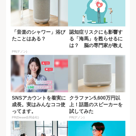
「音楽のシャワー」浴び
認知症リスクにも影響す
たことはある？
る「海馬」を甦らせるに
は？ 脳の専門家が教え
る運動習慣
PR(デノン)
SNSアカウントを着実に
クラファン5,600万円以
成長。実はみんなココ使
上！話題のスピーカーを
ってます。
試してみた
PR(Dreaw合同会社)
PR(デノン)