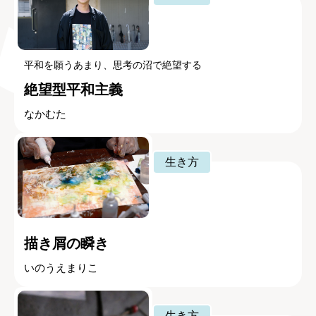
平和を願うあまり、思考の沼で絶望する
絶望型平和主義
なかむた
生き方
描き屑の瞬き
いのうえまりこ
生き方