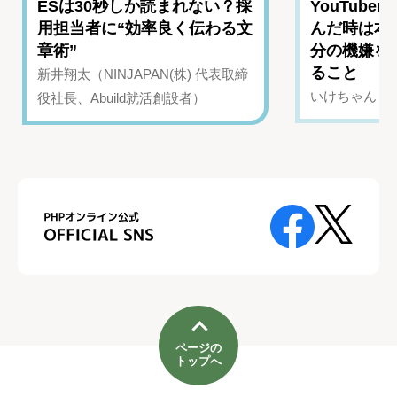
ESは30秒しか読まれない？採
YouTub
用担当者に“効率良く伝わる文
んだ時は本
章術”
分の機嫌を
ること
新井翔太（NINJAPAN(株) 代表取締
いけちゃん（Yo
役社長、Abuild就活創設者）
ページの
トップへ