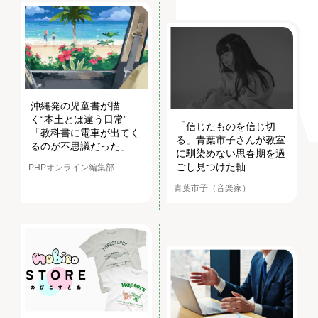
沖縄発の児童書が描
く“本土とは違う日常”
「信じたものを信じ切
「教科書に電車が出てく
る」青葉市子さんが教室
るのが不思議だった」
に馴染めない思春期を過
ごし見つけた軸
PHPオンライン編集部
青葉市子（音楽家）