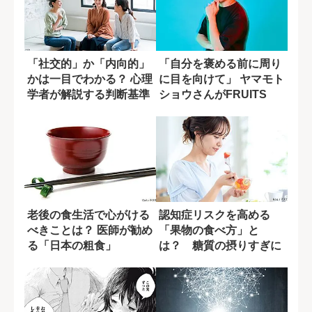
「社交的」か「内向的」
「自分を褒める前に周り
かは一目でわかる？ 心理
に目を向けて」 ヤマモト
学者が解説する判断基準
ショウさんがFRUITS
ZIPP...
老後の食生活で心がける
認知症リスクを高める
べきことは？ 医師が勧め
「果物の食べ方」と
る「日本の粗食」
は？ 糖質の摂りすぎに
潜む盲点