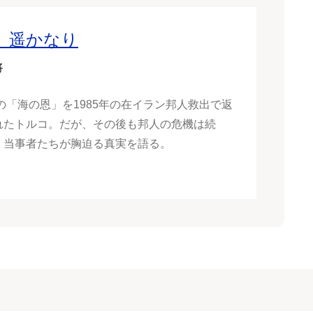
、遥かなり
将
年の「海の恩」を1985年の在イラン邦人救出で返
れたトルコ。だが、その後も邦人の危機は続
。当事者たちが胸迫る真実を語る。