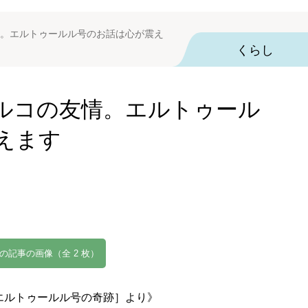
。エルトゥールル号のお話は心が震え
くらし
ルコの友情。エルトゥール
えます
の記事の画像（全 2 枚）
エルトゥールル号の奇跡］より》