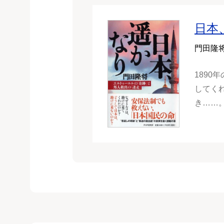
日本
門田隆
1890
してく
き……