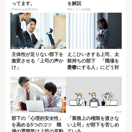
ってます。
を解説
PR(Dreaw合同会社)
PR(くらしの話題)
主体性が足りない部下を
えこひいきする上司、太
激変させる「上司の声か
鼓持ちの部下 「職場を
け」
憂鬱にする人」にどう対
処する？
部下の「心理的安全性」
「業務上の権限を渡さな
を高める5つのコツ 職
い上司」が部下を苦しめ
場の雰囲気は上司の言動
ている