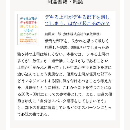
関連書籍・雑誌
デキる上司がデキる部下を潰し
てしまう。はなぜ起こるのか？
前田康二郎（流創株式会社代表取締役）
優秀な部下を、良かれと思って厳しく
指導した結果、離職させてしまった経
験を持つ上司は珍しくない。本書では、 デキる上司の
多くが「放任」か「過干渉」になりがちであることや、
上司が「良かれと思って」した行為がデキる部下を逆に
追い込んでしまう実態など、優秀な上司が優秀な部下を
どうマネジメントする際に気を付けるべきことや考え方
を、具体例とともに解説。これから部下を持つことにな
る20代～30代にとっての参考書として、また、自身の優
秀さゆえに「自分はスパルタ指導をしてしまいそう」
と、部下の育成に躊躇しているビジネスパーソンにとっ
て必読の書である。