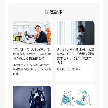
関連記事
“年上部下”とのすれ違いは
えこひいきする上司、太鼓
なぜ起きるのか 日本の職
持ちの部下 「職場を憂鬱
場が抱える構造的な壁
にする人」にどう対処す
る？
小林祐児（パーソル総合研究所主
席研究員 執行役員 シンクタンク本
舟木彩乃（心理学者）
部長）