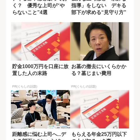
く？ 優秀な上司が“や
指導」をしない デキる
らないこと”4選
部下が求める“見守り方”
貯金1000万円を口座に放
お墓の撤去にいくらかか
置した人の末路
る？墓じまい費用
PR(くらしの話題)
PR(くらしの話題)
距離感に悩む上司へ...デ
もらえる年金25万円以下