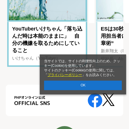
YouTuberいけちゃん「落ち込
ESは30秒
んだ時は本能のままに」 自
用担当者に
分の機嫌を取るためにしてい
章術”
ること
新井翔太（NIN
いけちゃん（YouTuber）
役社長、Abui
当サイトでは、サイトの利便性向上のため、クッ
キー(Cookie)を使用しています。
サイトのクッキー(Cookie)の使用に関しては、
「
プライバシーポリシー
」をお読みください。
OK