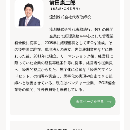
前田康二郎
（まえだ・こうじろう）
流創株式会社代表取締役
流創株式会社代表取締役。数社の民間
企業にて経理業務を中心とした管理業
務全般に従事し、2008年に経理部長としてIPOを達成。そ
の後中国に駐在。現地法人の設立、内部統制業務などに携
わった後、2011年に独立。リーマンショック後、経営難に
陥っていた企業の経営再建案件等に従事。経営者や従業員
へ、経理的視点から見た、黒字化に必須な「経理的マイン
ドセット」の指導を実施し、黒字化の実現や自走できる組
織へと改善させている。現在はベンチャー企業、IPO準備企
業等の顧問、社外役員等も兼務している。
著者ページを見る