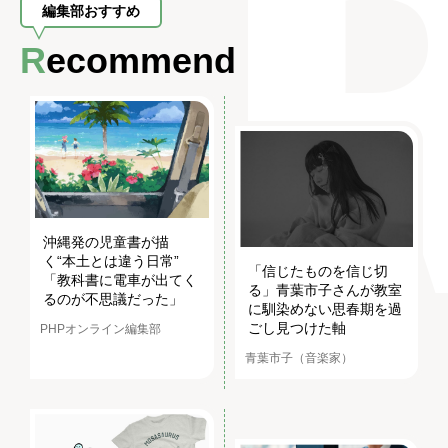
編集部おすすめ
Recommend
沖縄発の児童書が描
く“本土とは違う日常”
「信じたものを信じ切
「教科書に電車が出てく
る」青葉市子さんが教室
るのが不思議だった」
に馴染めない思春期を過
ごし見つけた軸
PHPオンライン編集部
青葉市子（音楽家）