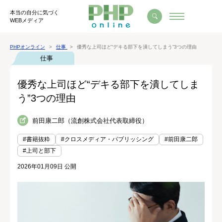
本当の自分に気づく
WEBメディア
PHPオンライン
仕事
優秀な上司ほど“デキる部下を潰してしまう”3つの理由
仕事
優秀な上司ほど“デキる部下を潰してしま
う”3つの理由
前田康二郎（流創株式会社代表取締役）
#書籍抜粋
#クロスメディア・パブリッシング
#前田康二郎
#上司と部下
2026年01月09日 公開