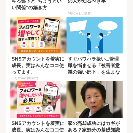
キる部下と“ちょうどい
の人が知るべき事
い関係”の築き方
PR(くらしの話題)
SNSアカウントを着実に
すぐパワハラ扱い...管理
成長。実はみんなココ使
職を悩ませる「被害者意
ってます。
識の強い部下」を生まな
い方法
PR(Dreaw合同会社)
SNSアカウントを着実に
家の売却成功にはカギが
成長。実はみんなココ使
ある？家処分の基礎知識