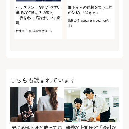
ハラスメントが起きやすい
部下からの信頼を失う上司
職場の特徴は？ 深刻な
のNGな「聞き方」
「腹をわって話せない」環
黒川公晴（Learner's Learner代
境
表）
村井真子（社会保険労務士）
こちらも読まれています
デキる部下ほど放ってお
優秀な上司ほど「余計な