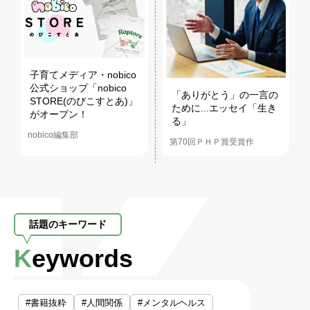
子育てメディア・nobico
公式ショップ「nobico
「ありがとう」の一言の
STORE(のびこすとあ)」
ために...エッセイ「生き
がオープン！
る」
nobico編集部
第70回ＰＨＰ賞受賞作
話題のキーワード
Keywords
#書籍抜粋
#人間関係
#メンタルヘルス