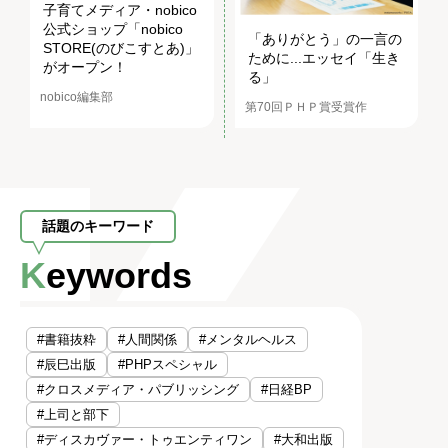
子育てメディア・nobico
公式ショップ「nobico
「ありがとう」の一言の
STORE(のびこすとあ)」
ために...エッセイ「生き
がオープン！
る」
nobico編集部
第70回ＰＨＰ賞受賞作
話題のキーワード
Keywords
#書籍抜粋
#人間関係
#メンタルヘルス
#辰巳出版
#PHPスペシャル
#クロスメディア・パブリッシング
#日経BP
#上司と部下
#ディスカヴァー・トゥエンティワン
#大和出版