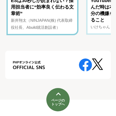
ESは30秒しか読まれない？採
YouTub
用担当者に“効率良く伝わる文
んだ時は本
章術”
分の機嫌を
ること
新井翔太（NINJAPAN(株) 代表取締
いけちゃん（Yo
役社長、Abuild就活創設者）
ページの
トップへ