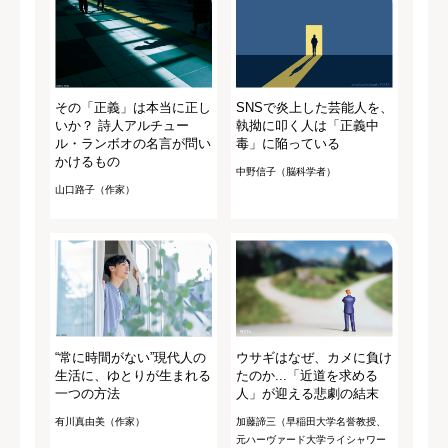
その「正義」は本当に正し
SNSで炎上した芸能人を、
いか？ 詩人アルチュー
執拗に叩く人は「正義中
ル・ランボオの名言が問い
毒」に陥っている
かけるもの
中野信子（脳科学者）
山口路子（作家）
“常に時間がない”現代人の
ウサギはなぜ、カメに負け
生活に、ゆとりが生まれる
たのか...「近道を求める
一つの方法
人」が迎える悲劇の結末
有川真由美（作家）
加藤諦三（早稲田大学名誉教授、
元ハーヴァード大学ライシャワー