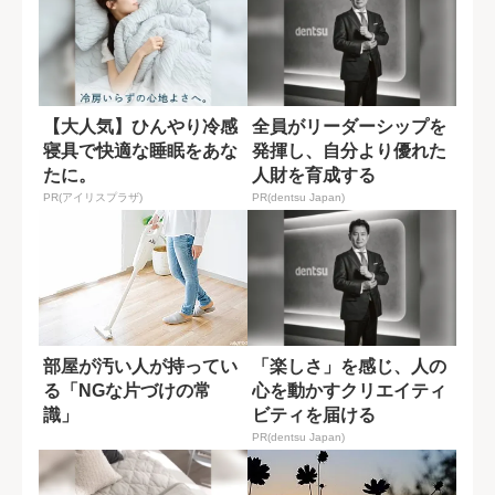
【大人気】ひんやり冷感
全員がリーダーシップを
寝具で快適な睡眠をあな
発揮し、自分より優れた
たに。
人財を育成する
PR(アイリスプラザ)
PR(dentsu Japan)
部屋が汚い人が持ってい
「楽しさ」を感じ、人の
る「NGな片づけの常
心を動かすクリエイティ
識」
ビティを届ける
PR(dentsu Japan)