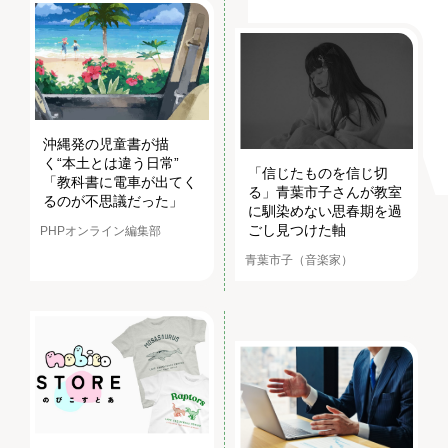
沖縄発の児童書が描
く“本土とは違う日常”
「信じたものを信じ切
「教科書に電車が出てく
る」青葉市子さんが教室
るのが不思議だった」
に馴染めない思春期を過
ごし見つけた軸
PHPオンライン編集部
青葉市子（音楽家）