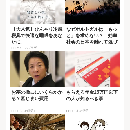
【大人気】ひんやり冷感
なぜポルトガルは「もっ
寝具で快適な睡眠をあな
と」を求めない？ 効率
たに。
社会の日本を離れて気づ
いた“忘れてい...
PR(アイリスプラザ)
お墓の撤去にいくらかか
もらえる年金25万円以下
る？墓じまい費用
の人が知るべき事
PR(くらしの話題)
PR(くらしの話題)