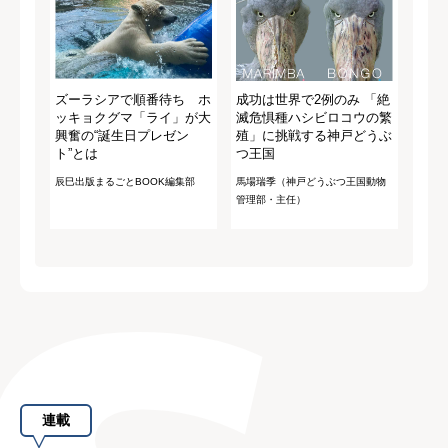
ズーラシアで順番待ち ホ
成功は世界で2例のみ 「絶
ッキョクグマ「ライ」が大
滅危惧種ハシビロコウの繁
興奮の“誕生日プレゼン
殖」に挑戦する神戸どうぶ
ト”とは
つ王国
辰巳出版まるごとBOOK編集部
馬場瑞季（神戸どうぶつ王国動物
管理部・主任）
連載