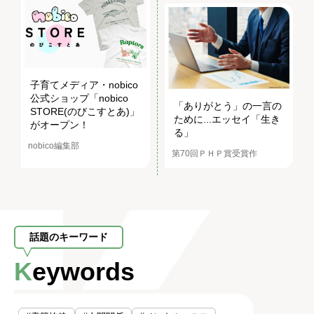
子育てメディア・nobico
公式ショップ「nobico
「ありがとう」の一言の
STORE(のびこすとあ)」
ために...エッセイ「生き
がオープン！
る」
nobico編集部
第70回ＰＨＰ賞受賞作
話題のキーワード
Keywords