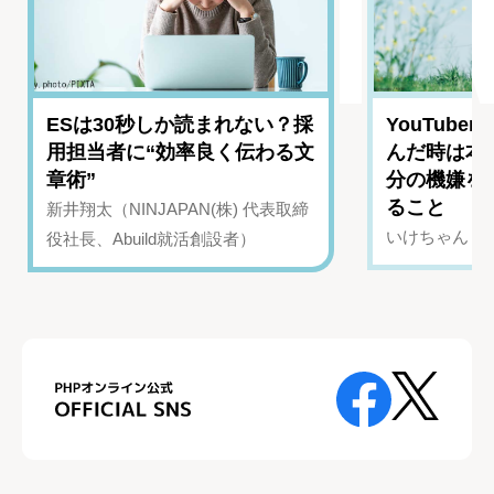
ESは30秒しか読まれない？採
YouTub
用担当者に“効率良く伝わる文
んだ時は本
章術”
分の機嫌を
ること
新井翔太（NINJAPAN(株) 代表取締
いけちゃん（Yo
役社長、Abuild就活創設者）