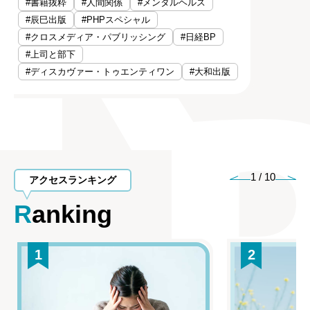
#書籍抜粋
#人間関係
#メンタルヘルス
#辰巳出版
#PHPスペシャル
#クロスメディア・パブリッシング
#日経BP
#上司と部下
#ディスカヴァー・トゥエンティワン
#大和出版
1
/
10
アクセスランキング
Ranking
1
2