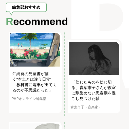
編集部おすすめ
Recommend
沖縄発の児童書が描
く“本土とは違う日常”
「信じたものを信じ切
「教科書に電車が出てく
る」青葉市子さんが教室
るのが不思議だった」
に馴染めない思春期を過
ごし見つけた軸
PHPオンライン編集部
青葉市子（音楽家）