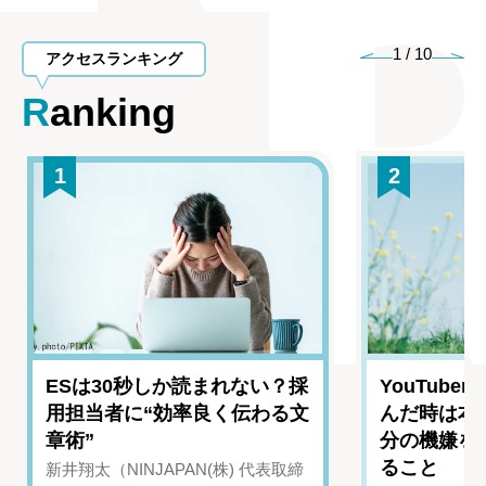
1
/
10
アクセスランキング
Ranking
1
2
ESは30秒しか読まれない？採
YouTub
用担当者に“効率良く伝わる文
んだ時は本
章術”
分の機嫌を
ること
新井翔太（NINJAPAN(株) 代表取締