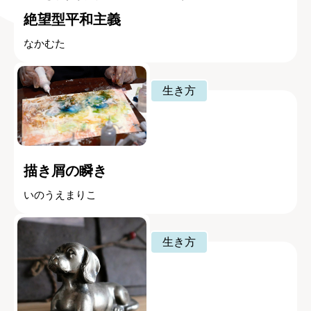
絶望型平和主義
なかむた
生き方
描き屑の瞬き
いのうえまりこ
生き方