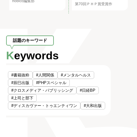
nobico編集部
第70回ＰＨＰ賞受賞作
話題のキーワード
Keywords
#書籍抜粋
#人間関係
#メンタルヘルス
#辰巳出版
#PHPスペシャル
#クロスメディア・パブリッシング
#日経BP
#上司と部下
#ディスカヴァー・トゥエンティワン
#大和出版