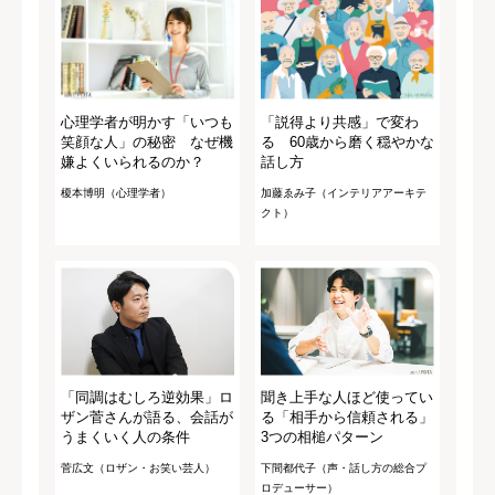
心理学者が明かす「いつも
「説得より共感」で変わ
笑顔な人」の秘密 なぜ機
る 60歳から磨く穏やかな
嫌よくいられるのか？
話し方
榎本博明（心理学者）
加藤ゑみ子（インテリアアーキテ
クト）
「同調はむしろ逆効果」ロ
聞き上手な人ほど使ってい
ザン菅さんが語る、会話が
る「相手から信頼される」
うまくいく人の条件
3つの相槌パターン
菅広文（ロザン・お笑い芸人）
下間都代子（声・話し方の総合プ
ロデューサー）