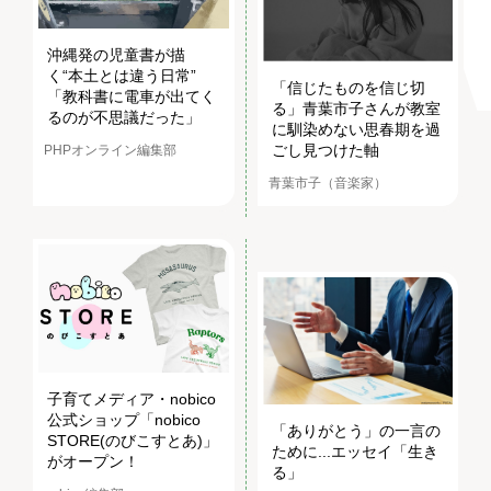
沖縄発の児童書が描
く“本土とは違う日常”
「信じたものを信じ切
「教科書に電車が出てく
る」青葉市子さんが教室
るのが不思議だった」
に馴染めない思春期を過
ごし見つけた軸
PHPオンライン編集部
青葉市子（音楽家）
子育てメディア・nobico
公式ショップ「nobico
「ありがとう」の一言の
STORE(のびこすとあ)」
ために...エッセイ「生き
がオープン！
る」