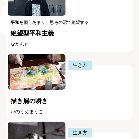
平和を願うあまり、思考の沼で絶望する
絶望型平和主義
なかむた
生き方
描き屑の瞬き
いのうえまりこ
生き方