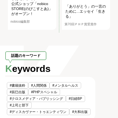
公式ショップ「nobico
「ありがとう」の一言の
STORE(のびこすとあ)」
ために...エッセイ「生き
がオープン！
る」
nobico編集部
第70回ＰＨＰ賞受賞作
話題のキーワード
Keywords
#書籍抜粋
#人間関係
#メンタルヘルス
#辰巳出版
#PHPスペシャル
#クロスメディア・パブリッシング
#日経BP
#上司と部下
#ディスカヴァー・トゥエンティワン
#大和出版