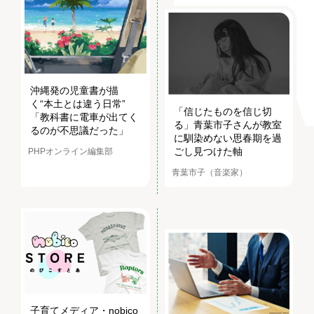
沖縄発の児童書が描
く“本土とは違う日常”
「信じたものを信じ切
「教科書に電車が出てく
る」青葉市子さんが教室
るのが不思議だった」
に馴染めない思春期を過
ごし見つけた軸
PHPオンライン編集部
青葉市子（音楽家）
子育てメディア・nobico