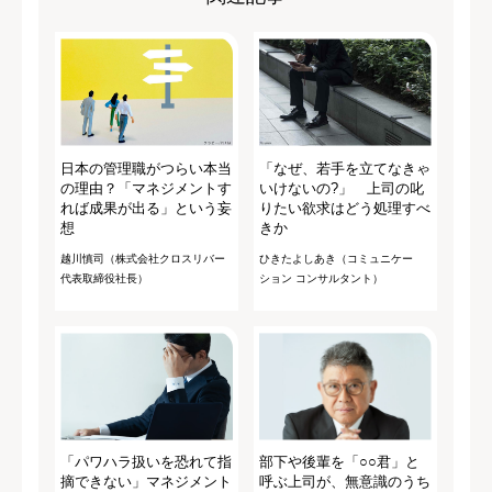
日本の管理職がつらい本当
「なぜ、若手を立てなきゃ
の理由？「マネジメントす
いけないの?」 上司の叱
れば成果が出る」という妄
りたい欲求はどう処理すべ
想
きか
越川慎司（株式会社クロスリバー
ひきたよしあき（コミュニケー
代表取締役社長）
ション コンサルタント）
「パワハラ扱いを恐れて指
部下や後輩を「○○君」と
摘できない」マネジメント
呼ぶ上司が、無意識のうち