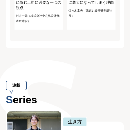
に悩む上司に必要な一つの
に尊大になってしまう理由
視点
佐々木常夫（元東レ経営研究所社
村井一雄（株式会社中之島設計代
長）
表取締役）
連載
Series
生き方