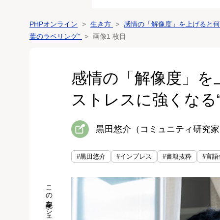
PHPオンライン
生き方
感情の「解像度」を上げると何
葉のラベリング”
画像1 枚目
感情の「解像度」
ストレスに強くなる
黒田悠介（コミュニティ研究家
#黒田悠介
#インプレス
#書籍抜粋
#言語
この記事をシェア