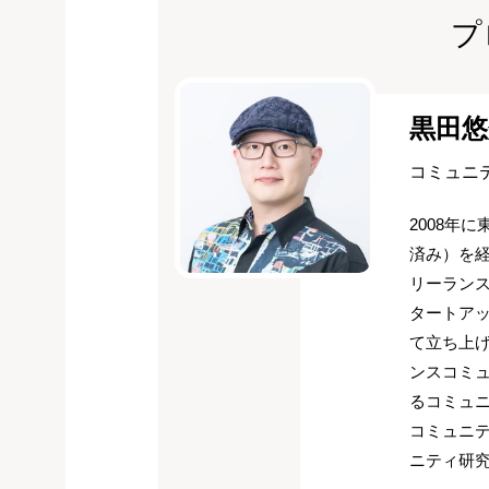
プ
黒田悠
コミュニ
2008年
済み）を経
リーラン
タートアッ
て立ち上げ
ンスコミュ
るコミュニ
コミュニ
ニティ研