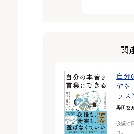
関
自分
ヤを
ッス
黒田悠
会議や
う。