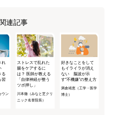
関連記事
され
ストレスで乱れた
好きなことをして
い
腸をケアするに
もイライラが消え
きる
は？ 医師が教える
ない 脳波が示
る習
「自律神経が整う
す“不機嫌”の整え方
ツボ押し」
満倉靖恵（工学・医学
カウン
川本徹（みなと芝クリ
博士）
ニック名誉院長）