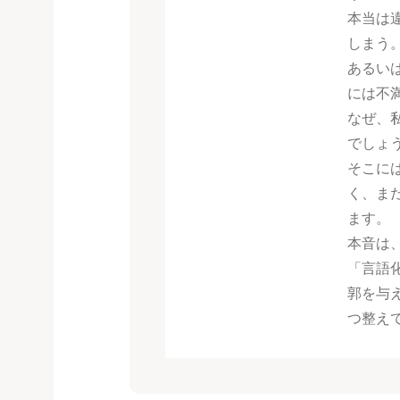
本当は
しまう
あるい
には不
なぜ、
でしょ
そこに
く、ま
ます。
本音は
「言語
郭を与
つ整え