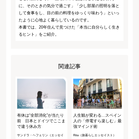
に、そのときの気分で過ごす」「少し部屋の照明を落と
して食事をし、目の前の料理をゆっくり味わう」といっ
たように心地よく暮らしているのです。
本書では、20年住んで見つけた「本当に自分らしく生き
るヒント」をご紹介。
関連記事
有休は“全部消化”が当たり
人生観が変わる...スペイン
前 日本とドイツでここま
人の「停電すら楽しむ」最
で違う休み方
強マインド術
サンドラ・ヘフェリン（エッセイ
Rita（旅暮らしエッセイスト）