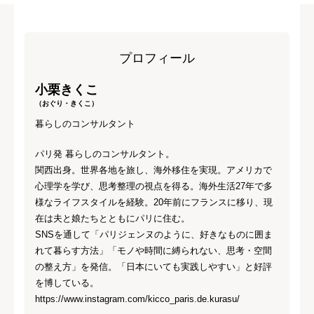
プロフィール
小栗きくこ
（おぐり・きくこ）
暮らしのコンサルタント
パリ発 暮らしのコンサルタント。
関西出身。世界各地を旅し、海外移住を実現。アメリカで
心理学を学び、思考整理の視点を得る。海外生活27年で多
様なライフスタイルを経験。20年前にフランスに移り、現
在は夫と娘たちとともにパリに住む。
SNSを通して「パリジェンヌのように、好きなものに囲ま
れて暮らす方法」「モノや時間に縛られない、思考・空間
の整え方」を発信。「日本にいても実践しやすい」と好評
を博している。
https://www.instagram.com/kicco_paris.de.kurasu/