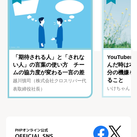
「期待される人」と「されな
YouTub
い人」の言葉の使い方 チー
んだ時は本
ムの協力度が変わる一言の差
分の機嫌を
ること
越川慎司（株式会社クロスリバー代
いけちゃん（Yo
表取締役社長）