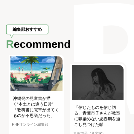
編集部おすすめ
Recommend
沖縄発の児童書が描
く“本土とは違う日常”
「信じたものを信じ切
「教科書に電車が出てく
る」青葉市子さんが教室
るのが不思議だった」
に馴染めない思春期を過
ごし見つけた軸
PHPオンライン編集部
青葉市子（音楽家）