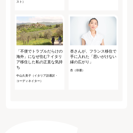
スト）
「不便でトラブルだらけの
杏さんが、フランス移住で
海外」になぜ住む? イタリ
手に入れた「思いがけない
ア移住した私の正直な気持
縁の広がり」
ち
杏（俳優）
中山久美子（イタリア語通訳・
コーディネイター）