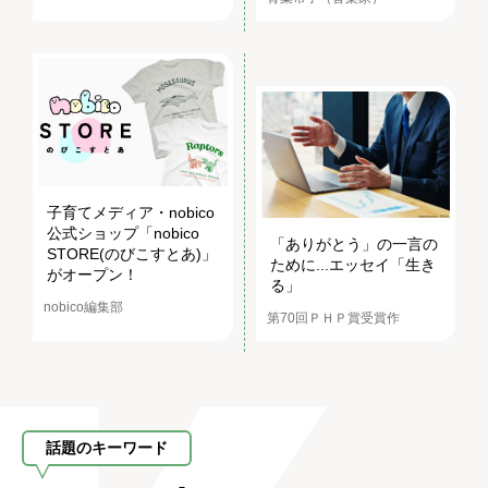
子育てメディア・nobico
公式ショップ「nobico
「ありがとう」の一言の
STORE(のびこすとあ)」
ために...エッセイ「生き
がオープン！
る」
nobico編集部
第70回ＰＨＰ賞受賞作
話題のキーワード