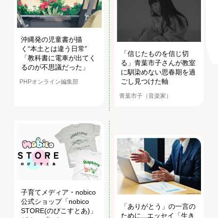
沖縄発の児童書が描
く“本土とは違う日常”
「信じたものを信じ切
「教科書に電車が出てく
る」青葉市子さんが教室
るのが不思議だった」
に馴染めない思春期を過
ごし見つけた軸
PHPオンライン編集部
青葉市子（音楽家）
子育てメディア・nobico
公式ショップ「nobico
「ありがとう」の一言の
STORE(のびこすとあ)」
ために...エッセイ「生き