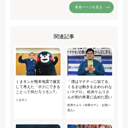
著者ページを見る
関連記事
くまモンが熊本地震で被災
「僕はマナティに似てる、
して考えた「ボクにできる
くるまは動きを止められな
ことって何だろうモン?」
いマグロ」 松井ケムリさ
んが初の単著に込めた思い
くまモン
松井ケムリ（令和ロマン・お笑い
芸人）