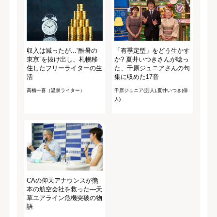
収入は減ったが...“酷暑の
「有季定型」をどう生かす
東京”を抜け出し、札幌移
か? 夏井いつきさんが唸っ
住したフリーライターの生
た、千原ジュニアさんの句
活
集に収めた17音
高橋一喜（温泉ライター）
千原ジュニア(芸人),夏井いつき(俳
人)
CAの仰天アナウンスが熊
本の航空会社を救った―天
草エアライン危機突破の物
語