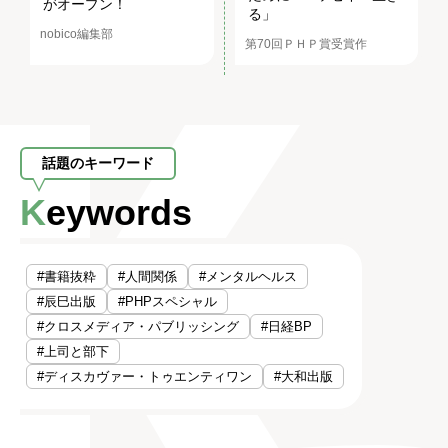
がオープン！
る」
nobico編集部
第70回ＰＨＰ賞受賞作
話題のキーワード
Keywords
#書籍抜粋
#人間関係
#メンタルヘルス
#辰巳出版
#PHPスペシャル
#クロスメディア・パブリッシング
#日経BP
#上司と部下
#ディスカヴァー・トゥエンティワン
#大和出版