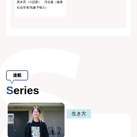
黒木亮（小説家）、河合薫（健康
社会学者/気象予報士）
連載
Series
生き方