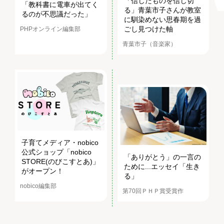
「信じたものを信じ切
「教科書に電車が出てく
る」青葉市子さんが教室
るのが不思議だった」
に馴染めない思春期を過
ごし見つけた軸
PHPオンライン編集部
青葉市子（音楽家）
子育てメディア・nobico
公式ショップ「nobico
「ありがとう」の一言の
STORE(のびこすとあ)」
ために...エッセイ「生き
がオープン！
る」
nobico編集部
第70回ＰＨＰ賞受賞作