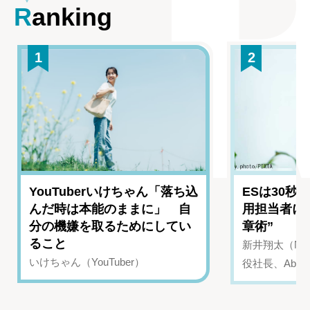
Ranking
1
2
YouTuberいけちゃん「落ち込
ESは30秒
んだ時は本能のままに」 自
用担当者に
分の機嫌を取るためにしてい
章術”
ること
新井翔太（NIN
いけちゃん（YouTuber）
役社長、Abui