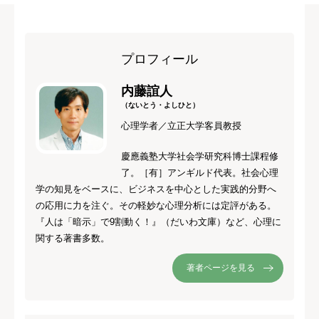
プロフィール
内藤誼人
（ないとう・よしひと）
心理学者／立正大学客員教授
慶應義塾大学社会学研究科博士課程修
了。［有］アンギルド代表。社会心理
学の知見をベースに、ビジネスを中心とした実践的分野へ
の応用に力を注ぐ。その軽妙な心理分析には定評がある。
『人は「暗示」で9割動く！』（だいわ文庫）など、心理に
関する著書多数。
著者ページを見る