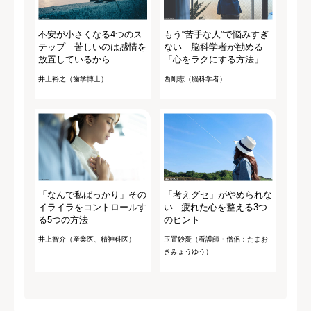
不安が小さくなる4つのス
もう“苦手な人”で悩みすぎ
テップ 苦しいのは感情を
ない 脳科学者が勧める
放置しているから
「心をラクにする方法」
井上裕之（歯学博士）
西剛志（脳科学者）
「なんで私ばっかり」その
「考えグセ」がやめられな
イライラをコントロールす
い...疲れた心を整える3つ
る5つの方法
のヒント
井上智介（産業医、精神科医）
玉置妙憂（看護師・僧侶：たまお
きみょうゆう）