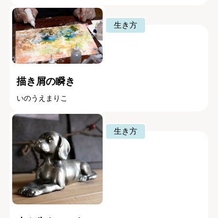
生き方
描き屑の瞬き
いのうえまりこ
生き方