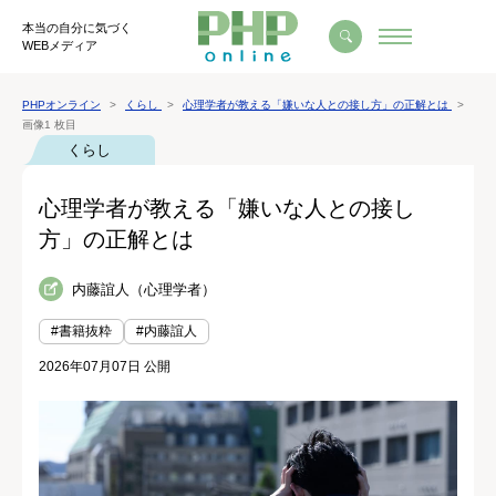
本当の自分に気づく
WEBメディア
PHPオンライン
くらし
心理学者が教える「嫌いな人との接し方」の正解とは
画像1 枚目
くらし
心理学者が教える「嫌いな人との接し
方」の正解とは
内藤誼人（心理学者）
#書籍抜粋
#内藤誼人
2026年07月07日 公開