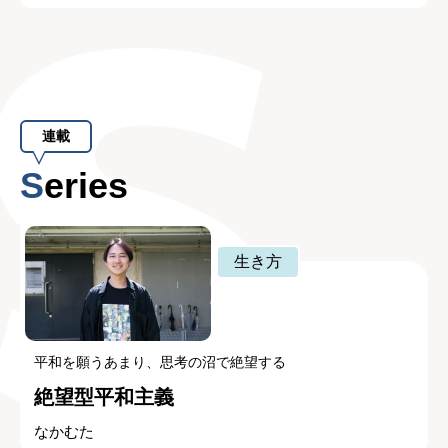
連載
Series
生き方
平和を願うあまり、思考の沼で絶望する
絶望型平和主義
なかむた