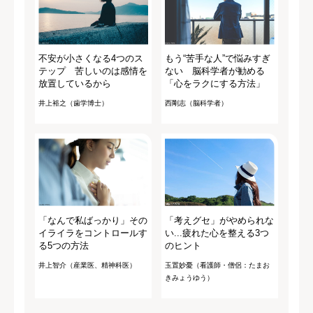
不安が小さくなる4つのス
もう“苦手な人”で悩みすぎ
テップ 苦しいのは感情を
ない 脳科学者が勧める
放置しているから
「心をラクにする方法」
井上裕之（歯学博士）
西剛志（脳科学者）
「なんで私ばっかり」その
「考えグセ」がやめられな
イライラをコントロールす
い...疲れた心を整える3つ
る5つの方法
のヒント
井上智介（産業医、精神科医）
玉置妙憂（看護師・僧侶：たまお
きみょうゆう）