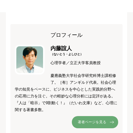
プロフィール
内藤誼人
（ないとう・よしひと）
心理学者／立正大学客員教授
慶應義塾大学社会学研究科博士課程修
了。［有］アンギルド代表。社会心理
学の知見をベースに、ビジネスを中心とした実践的分野へ
の応用に力を注ぐ。その軽妙な心理分析には定評がある。
『人は「暗示」で9割動く！』（だいわ文庫）など、心理に
関する著書多数。
著者ページを見る