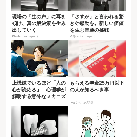
現場の「生の声」に耳を
「さすが」と言われる驚
傾け、真の解決策を生み
きや感動を。新しい価値
出していく
を生む電通の挑戦
PR(dentsu Japan)
PR(dentsu Japan)
上機嫌でいるほど「人の
もらえる年金25万円以下
心が読める」 心理学が
の人が知るべき事
解明する意外なメカニズ
ム
PR(くらしの話題)