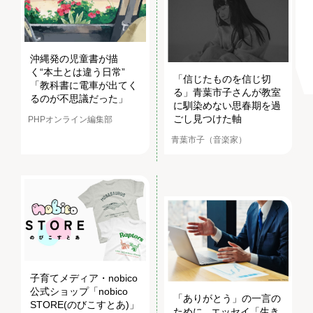
沖縄発の児童書が描
く“本土とは違う日常”
「信じたものを信じ切
「教科書に電車が出てく
る」青葉市子さんが教室
るのが不思議だった」
に馴染めない思春期を過
ごし見つけた軸
PHPオンライン編集部
青葉市子（音楽家）
子育てメディア・nobico
公式ショップ「nobico
「ありがとう」の一言の
STORE(のびこすとあ)」
ために...エッセイ「生き