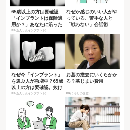
65歳以上の方は要確認
なぜか感じのいい人がや
「インプラントは保険適
っている、苦手な人と
用か？」あなたに沿った
「戦わない」会話術
治療法や費用を...
PR(あんしんインプラント)
なぜ今「インプラント」
お墓の撤去にいくらかか
を選ぶ人が急増中？65歳
る？墓じまい費用
以上の方は要確認。抜け
た歯の放置は...
PR(あんしんインプラント)
PR(くらしの話題)