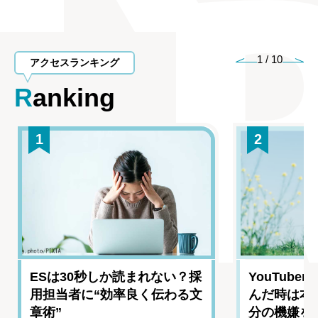
1
/
10
アクセスランキング
Ranking
1
2
ESは30秒しか読まれない？採
YouTub
用担当者に“効率良く伝わる文
んだ時は本
章術”
分の機嫌を