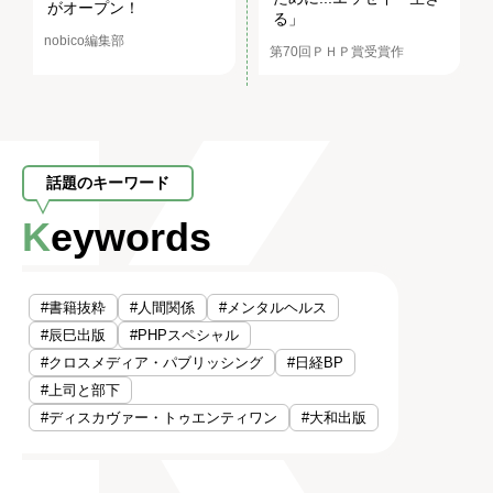
がオープン！
る」
nobico編集部
第70回ＰＨＰ賞受賞作
話題のキーワード
Keywords
#書籍抜粋
#人間関係
#メンタルヘルス
#辰巳出版
#PHPスペシャル
#クロスメディア・パブリッシング
#日経BP
#上司と部下
#ディスカヴァー・トゥエンティワン
#大和出版