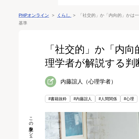
PHPオンライン
くらし
「社交的」か「内向的」かは一
基準
「社交的」か「内向
理学者が解説する判
内藤誼人（心理学者）
#書籍抜粋
#内藤誼人
#人間関係
#心理
この記事をシェア