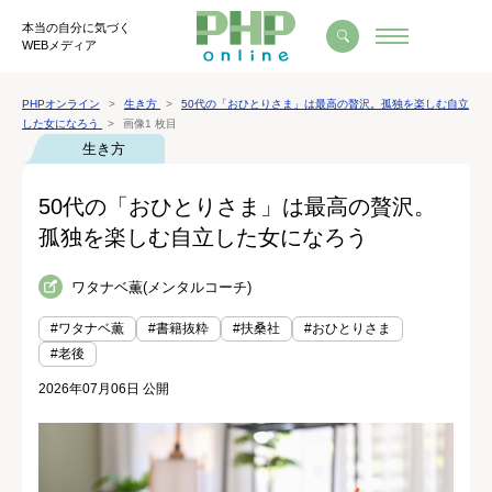
本当の自分に気づく
WEBメディア
PHPオンライン
生き方
50代の「おひとりさま」は最高の贅沢。孤独を楽しむ自立
した女になろう
画像1 枚目
生き方
50代の「おひとりさま」は最高の贅沢。
孤独を楽しむ自立した女になろう
ワタナベ薫(メンタルコーチ)
#ワタナベ薫
#書籍抜粋
#扶桑社
#おひとりさま
#老後
2026年07月06日 公開