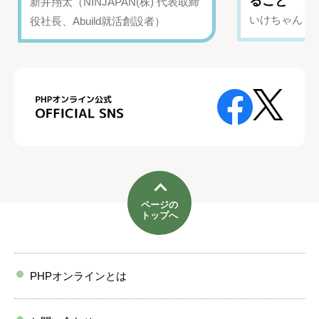
ること
新井翔太（NINJAPAN(株) 代表取締
いけちゃん（Yo
役社長、Abuild就活創設者）
ページの
トップへ
PHPオンラインとは