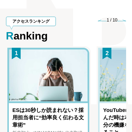
1
/
10
アクセスランキング
Ranking
1
2
ESは30秒しか読まれない？採
YouTub
用担当者に“効率良く伝わる文
んだ時は本
章術”
分の機嫌を