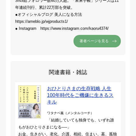
SNS総フォロワー数60万人超。「未来手帳」シリーズは11
年連続刊行、累計22万部を突破。
●オフィシャルブログ 美人になる方法
https://ameblo.jp/wjproducts1/
● Instagram https://www.instagram.com/kaoru4374/
著者ページを見る
関連書籍・雑誌
おひとりさまの生存戦略 人生
100年時代をご機嫌に生きるス
キル
ワタナベ薫（メンタルコーチ）
「結婚していても独身でも、いずれ誰
もがおひとりさまになる──」
お金、生きがい、老化、介護、相続、住まい、墓、孤独