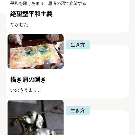
平和を願うあまり、思考の沼で絶望する
絶望型平和主義
なかむた
生き方
描き屑の瞬き
いのうえまりこ
生き方