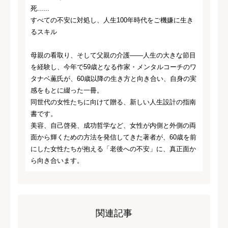
死......
すべての不安に対処し、人生100年時代をご機嫌に生き
るスキル
母親の看取り、そして父親の介護――人生の大きな節目
を経験し、今年で59歳となる作家・メンタルコーチのワ
タナベ薫氏が、60歳以降の生き方と向き合い、自身の実
感をもとに綴った一冊。
同世代の女性たちに向けて贈る、新しい人生設計の指南
書です。
美容、自己啓発、成功哲学など、女性が内側と外側の両
面から輝くための方法を発信してきた著者が、60歳を前
にした女性たちが抱える「老後への不安」に、真正面か
ら向き合います。
関連記事