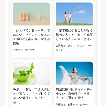
「ひとりでいる＝不幸」で
「定年後にやることがなく
はない マインドフルネス
孤独な人」と「楽しく充実
で孤独感を心の糧に変える
している人」の違いとは?
技術
金澤美冬（ライフキャリアコンサ
中野信子（脳科学者）
ルタント）
87歳・田村セツコさんのひ
周囲に振り回されず不満も
とり暮らし 「さびしくて
少ない「自分軸で生きる
悲しい気持ちになった
人」に共通する習慣
ら...」
衛藤信之（心理カウンセラー）