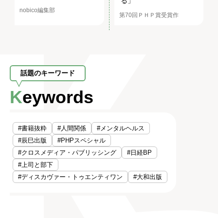
る」
nobico編集部
第70回ＰＨＰ賞受賞作
話題のキーワード
Keywords
#書籍抜粋
#人間関係
#メンタルヘルス
#辰巳出版
#PHPスペシャル
#クロスメディア・パブリッシング
#日経BP
#上司と部下
#ディスカヴァー・トゥエンティワン
#大和出版