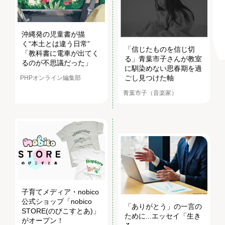
沖縄発の児童書が描
く“本土とは違う日常”
「信じたものを信じ切
「教科書に電車が出てく
る」青葉市子さんが教室
るのが不思議だった」
に馴染めない思春期を過
ごし見つけた軸
PHPオンライン編集部
青葉市子（音楽家）
子育てメディア・nobico
公式ショップ「nobico
「ありがとう」の一言の
STORE(のびこすとあ)」
ために...エッセイ「生き
がオープン！