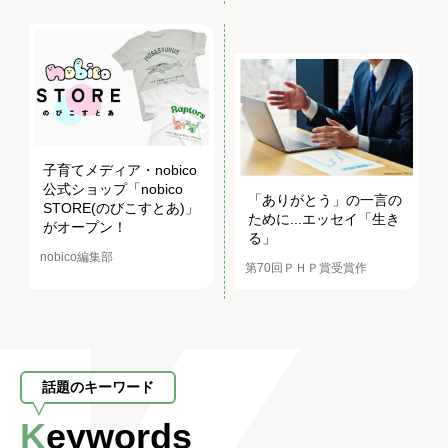
子育てメディア・nobico
公式ショップ「nobico
「ありがとう」の一言の
STORE(のびこすとあ)」
ために...エッセイ「生き
がオープン！
る」
nobico編集部
第70回ＰＨＰ賞受賞作
話題のキーワード
Keywords