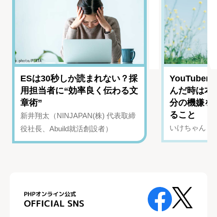
ESは30秒しか読まれない？採
YouTub
用担当者に“効率良く伝わる文
んだ時は本
章術”
分の機嫌を
ること
新井翔太（NINJAPAN(株) 代表取締
いけちゃん（Yo
役社長、Abuild就活創設者）