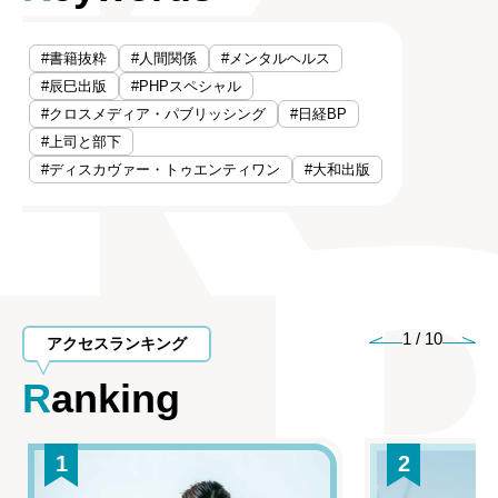
#書籍抜粋
#人間関係
#メンタルヘルス
#辰巳出版
#PHPスペシャル
#クロスメディア・パブリッシング
#日経BP
#上司と部下
#ディスカヴァー・トゥエンティワン
#大和出版
1
/
10
アクセスランキング
Ranking
1
2