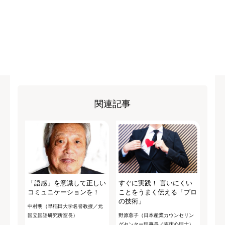
関連記事
「語感」を意識して正しい
すぐに実践！ 言いにくい
コミュニケーションを！
ことをうまく伝える「プロ
の技術」
中村明（早稲田大学名誉教授／元
国立国語研究所室長）
野原蓉子（日本産業カウンセリン
グセンター理事長／臨床心理士）