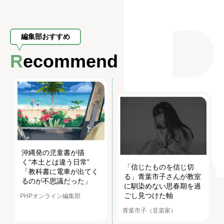
編集部おすすめ
Recommend
沖縄発の児童書が描
く“本土とは違う日常”
「信じたものを信じ切
「教科書に電車が出てく
る」青葉市子さんが教室
るのが不思議だった」
に馴染めない思春期を過
ごし見つけた軸
PHPオンライン編集部
青葉市子（音楽家）