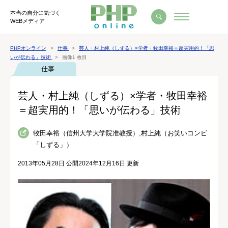
本当の自分に気づく
WEBメディア
PHPオンライン
仕事
芸人・村上純（しずる）×学者・牧田幸裕＝超実用的！「思
いが伝わる」技術
画像1 枚目
仕事
芸人・村上純（しずる）×学者・牧田幸裕
＝超実用的！「思いが伝わる」技術
牧田幸裕（信州大学大学院准教授）,村上純（お笑いコンビ
「しずる」）
2013年05月28日 公開
2024年12月16日 更新