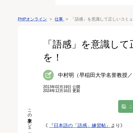
PHPオンライン
仕事
「語感」を意識して正しいコミュ
「語感」を意識して
を！
中村明（早稲田大学名誉教授／
2013年02月19日 公開
2024年12月16日 更新
こ
この記事をシェア
《
『日本語の「語感」練習帖』
より》