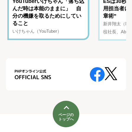
YouTuberいけちゃん「落ち込
ESは30秒
んだ時は本能のままに」 自
用担当者に
分の機嫌を取るためにしてい
章術”
ること
新井翔太（NIN
いけちゃん（YouTuber）
役社長、Abui
ページの
トップへ