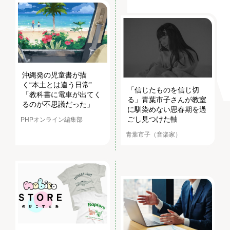
沖縄発の児童書が描
く“本土とは違う日常”
「信じたものを信じ切
「教科書に電車が出てく
る」青葉市子さんが教室
るのが不思議だった」
に馴染めない思春期を過
ごし見つけた軸
PHPオンライン編集部
青葉市子（音楽家）