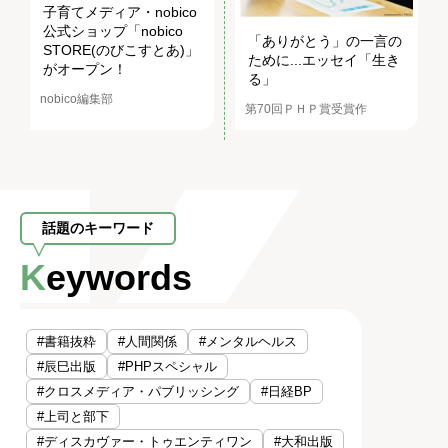
子育てメディア・nobico
公式ショップ「nobico
「ありがとう」の一言の
STORE(のびこすとあ)」
ために...エッセイ「生き
がオープン！
る」
nobico編集部
第70回ＰＨＰ賞受賞作
話題のキーワード
Keywords
#書籍抜粋
#人間関係
#メンタルヘルス
#辰巳出版
#PHPスペシャル
#クロスメディア・パブリッシング
#日経BP
#上司と部下
#ディスカヴァー・トゥエンティワン
#大和出版