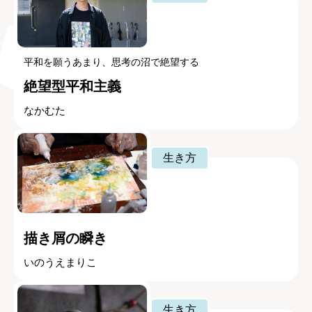
平和を願うあまり、思考の沼で絶望する
絶望型平和主義
なかむた
生き方
描き屑の瞬き
いのうえまりこ
生き方