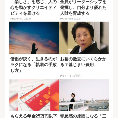
「楽しさ」を感じ、人の
全員がリーダーシップを
心を動かすクリエイティ
発揮し、自分より優れた
ビティを届ける
人財を育成する
PR(dentsu Japan)
PR(dentsu Japan)
僧侶が説く、生きるのが
お墓の撤去にいくらかか
ラクになる「執着の手放
る？墓じまい費用
し方」
PR(くらしの話題)
もらえる年金25万円以下
罪悪感の原因になる「三