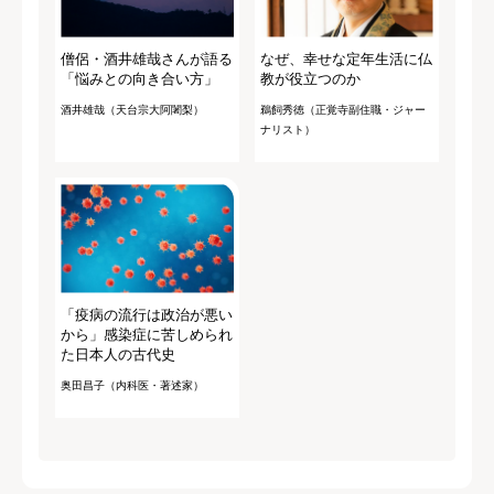
僧侶・酒井雄哉さんが語る
なぜ、幸せな定年生活に仏
「悩みとの向き合い方」
教が役立つのか
酒井雄哉（天台宗大阿闍梨）
鵜飼秀徳（正覚寺副住職・ジャー
ナリスト）
「疫病の流行は政治が悪い
から」感染症に苦しめられ
た日本人の古代史
奥田昌子（内科医・著述家）