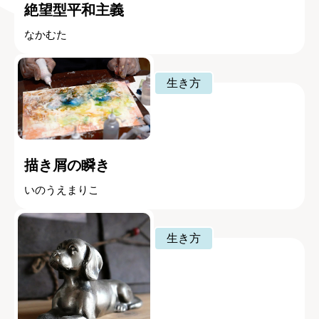
絶望型平和主義
なかむた
生き方
描き屑の瞬き
いのうえまりこ
生き方