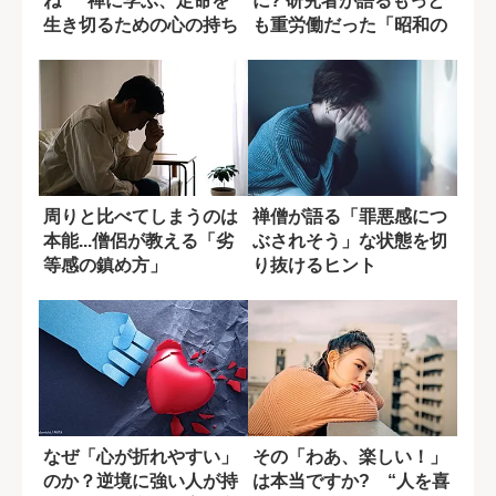
ね” 禅に学ぶ、定命を
に? 研究者が語るもっと
生き切るための心の持ち
も重労働だった「昭和の
方
くらし」
周りと比べてしまうのは
禅僧が語る「罪悪感につ
本能...僧侶が教える「劣
ぶされそう」な状態を切
等感の鎮め方」
り抜けるヒント
なぜ「心が折れやすい」
その「わあ、楽しい！」
のか？逆境に強い人が持
は本当ですか? “人を喜