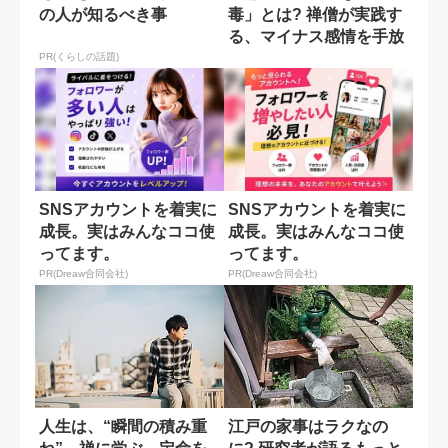
の人が知るべき事
毒」とは? 禅僧が実践す
る、マイナス感情を手放
す習慣
PR(くらしの話題)
SNSアカウントを着実に
SNSアカウントを着実に
成長。実はみんなココ使
成長。実はみんなココ使
ってます。
ってます。
PR(Dreaw合同会社)
PR(Dreaw合同会社)
人生は、“瞬間の積み重
江戸の家事はラクなの