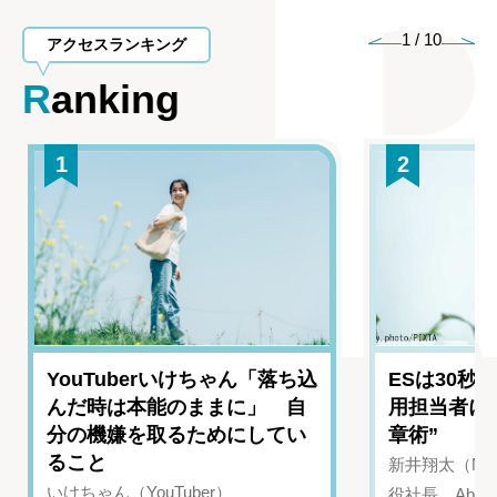
1
/
10
アクセスランキング
Ranking
1
2
YouTuberいけちゃん「落ち込
ESは30秒
んだ時は本能のままに」 自
用担当者に
分の機嫌を取るためにしてい
章術”
ること
新井翔太（NIN
いけちゃん（YouTuber）
役社長、Abui