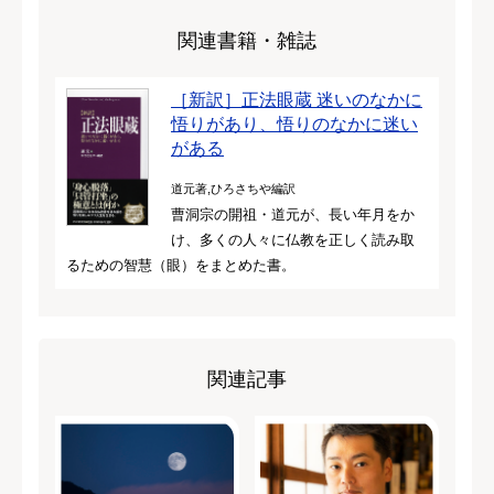
関連書籍・雑誌
［新訳］正法眼蔵 迷いのなかに
悟りがあり、悟りのなかに迷い
がある
道元著,ひろさちや編訳
曹洞宗の開祖・道元が、長い年月をか
け、多くの人々に仏教を正しく読み取
るための智慧（眼）をまとめた書。
関連記事