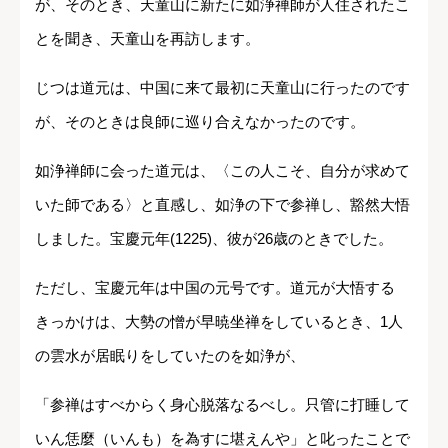
が、そのとき、天童山に新たに如浄禅師が人住されたこ
とを聞き、天童山を再訪します。
じつは道元は、中国に来て最初に天童山に行ったのです
が、そのときは良師に巡り合えなかったのです。
如浄禅師に会った道元は、〈この人こそ、自分が求めて
いた師である〉と直感し、如浄の下で参禅し、豁然大悟
しました。宝慶元年(1225)、彼が26歳のときでした。
ただし、宝慶元年は中国の元号です。道元が大悟する
きっかけは、大勢の憎が早暁坐禅をしているとき、1人
の雲水が居眠りをしていたのを如浄が、
「参禅はすべからく身心脱落なるべし。只管に打睡して
いん恁麼（いんも）を為すに堪えんや」と叱ったことで