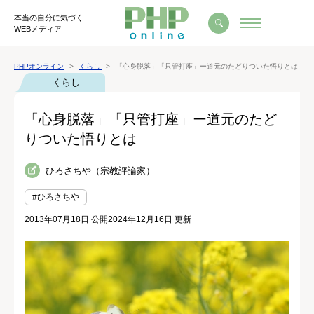
本当の自分に気づく
WEBメディア
PHPオンライン
くらし
「心身脱落」「只管打座」ー道元のたどりついた悟りとは
くらし
「心身脱落」「只管打座」ー道元のたど
りついた悟りとは
ひろさちや（宗教評論家）
#ひろさちや
2013年07月18日 公開
2024年12月16日 更新