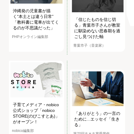
沖縄発の児童書が描
く“本土とは違う日常”
「信じたものを信じ切
「教科書に電車が出てく
る」青葉市子さんが教室
るのが不思議だった」
に馴染めない思春期を過
ごし見つけた軸
PHPオンライン編集部
青葉市子（音楽家）
子育てメディア・nobico
公式ショップ「nobico
「ありがとう」の一言の
STORE(のびこすとあ)」
ために...エッセイ「生き
がオープン！
る」
nobico編集部
第70回ＰＨＰ賞受賞作